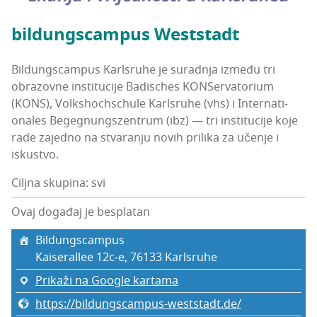
bil­dun­g­s­cam­pus Weststadt
Bil­dun­g­s­cam­pus Kar­l­sru­he je surad­nja izme­đu tri
obra­zov­ne ins­ti­tu­ci­je Badis­c­hes KON­Ser­va­to­ri­um
(KONS), Vol­k­shoc­h­s­c­hu­le Kar­l­sru­he (vhs) i Inter­na­ti­
ona­les Begeg­nun­g­szen­trum (ibz) — tri ins­ti­tu­ci­je koje
rade zajed­no na stva­ra­nju novih pri­li­ka za uče­nje i
iskustvo.
Ciljna skupina: svi
Ovaj događaj je besplatan
Bil­dun­g­s­cam­pus
Kaise­ral­lee 12c‑e, 76133 Kar­l­sru­he
Prikaži na Google kartama
https://bildungscampus-weststadt.de/