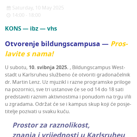
Saturday, 10 May 2025
14:00 - 18:00
KONS — ibz — vhs
Otvo­re­nje bil­dun­g­s­cam­pu­sa —
Pros­
la­vi­te s nama!
U subo­tu,
10. svib­nja 2025.
, Bil­dun­g­s­cam­pus Wes­t­
stadt u Kar­l­sru­heu služ­be­no će otvo­ri­ti gra­do­na­čel­nik
dr. Mar­tin Lenz. Uz mju­zikl i raz­ne pro­gram­ske pri­lo­ge
na pozor­ni­ci, sve tri usta­no­ve će se od 14 do 18 sati
pred­sta­vi­ti raz­nim aktiv­nos­ti­ma i ponu­dom na trgu i/ili
u zgra­da­ma. Odr­žat će se i kam­pus skup koji će posje­
ti­te­lje pozi­va­ti ​​u sva­ku kuću.
Pros­tor za raznolikost,
zna­nja i vri­jed­nos­ti u Karlsruheu