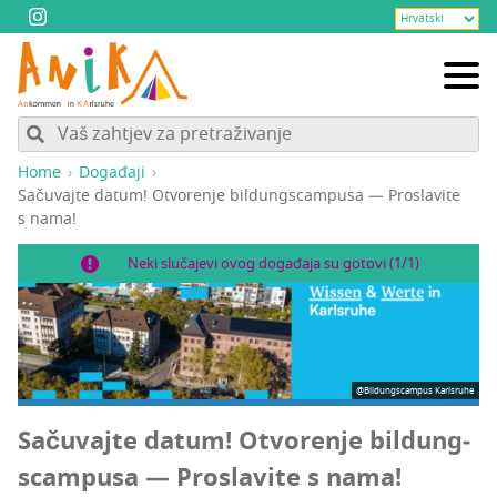
Home
Događaji
Saču­vaj­te datum! Otvo­re­nje bil­dun­g­s­cam­pu­sa — Pros­la­vi­te
s nama!
Neki slučajevi ovog događaja su gotovi (1/1)
@Bildungscampus Karlsruhe
Saču­vaj­te datum! Otvo­re­nje bil­dun­g­
s­cam­pu­sa — Pros­la­vi­te s nama!