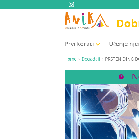
Dobr
Prvi kora­ci
Uče­nje n
Home
Događaji
PRSTEN DING 
N