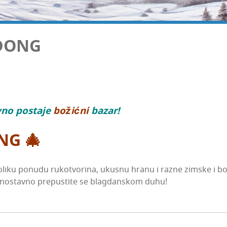
 DONG
o pos­ta­je
božić­ni
bazar!
NG 🎄
­li­ku ponu­du ruko­tvo­ri­na, ukus­nu hra­nu i raz­ne zim­ske i boži
ed­nos­tav­no pre­pus­ti­te se blag­dan­skom duhu!