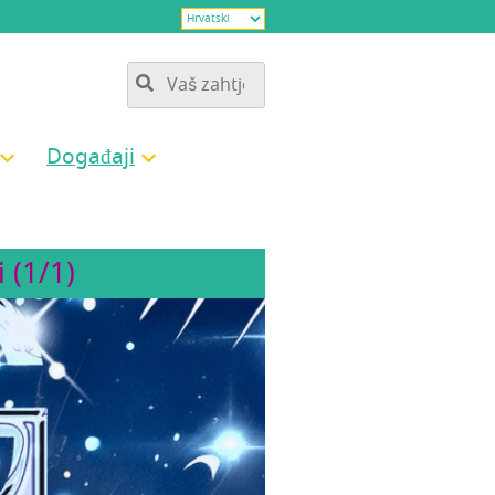
Doga­đa­ji
 (1/1)