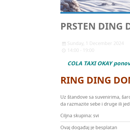
PRSTEN DING
Sunday, 1 December 2024
14:00 - 19:00
COLA TAXI OKAY ponov­n
RING
DING DO
Uz štan­do­ve sa suve­ni­ri­ma, šaro
da raz­ma­zi­te sebe i dru­ge ili j
Ciljna skupina: svi
Ovaj događaj je besplatan