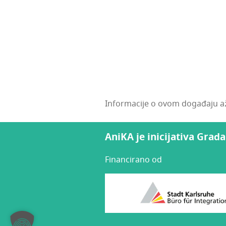
Informacije o ovom događaju a
AniKA je inicijativa Grad
Financirano od