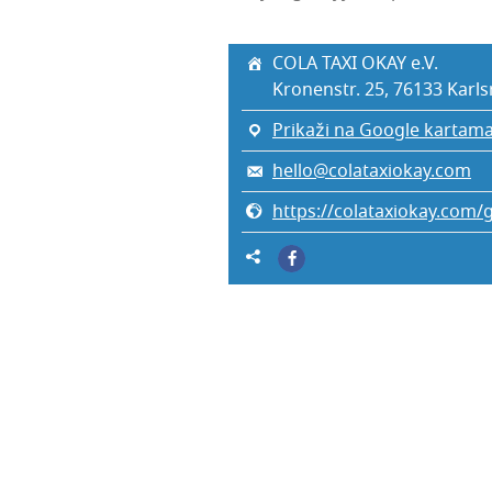
COLA TAXI OKAY e.V.
Kro­nenstr. 25, 76133 Kar­l­s
Prikaži na Google kartam
hello@colataxiokay.com
https://colataxiokay.com/g