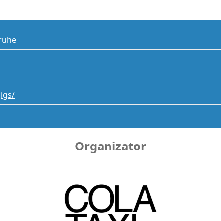
ru­he
a
igs/
Organizator