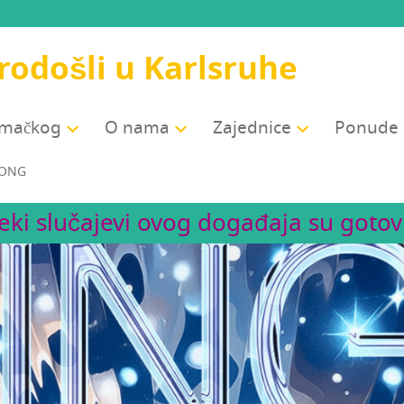
odošli u Karlsruhe
jemačkog
O nama
Zajed­ni­ce
Ponu­de
DONG
eki slučajevi ovog događaja su gotovi