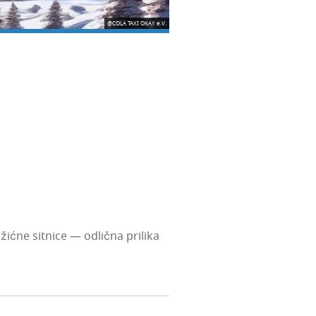
@COLA TAXI OKAY e.V.
ć­ne sit­ni­ce — odlič­na pri­li­ka