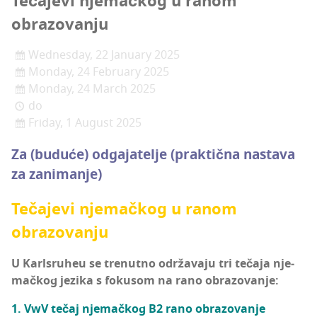
Teča­je­vi nje­mač­kog u ranom
obrazovanju
Wednesday, 22 January 2025
Monday, 24 February 2025
Monday, 24 March 2025
do
Friday, 1 August 2025
Za (budu­će) odga­ja­te­lje (prak­tič­na nas­ta­va
za zanimanje)
Teča­je­vi nje­mač­kog u ranom
obrazovanju
U Kar­l­sru­heu se tre­nut­no odr­ža­va­ju tri teča­ja nje­
mač­kog jezi­ka s foku­som na rano obrazovanje:
1. VwV tečaj nje­mač­kog B2 rano obrazovanje