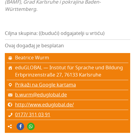
(BAMF), Grad Kar­l­sru­he i pokra­ji­na Baden-
Württemberg.
Ciljna skupina: ((budući) odgajatelji u vrtiću)
Ovaj događaj je besplatan
Beatri­ce Wurm
edu­GLO­BAL — Ins­ti­tut für Sprac­he und Bildung
Erb­prin­zens­traße 27, 76133 Kar­l­sru­he
Prikaži na Google kartama
b.wurm@eduglobal.de
http://www.eduglobal.de/
0177/ 311 03 91