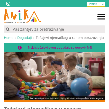
Home
Događaji
Teča­je­vi nje­mač­kog u ranom obrazovanju
Neki slučajevi ovog događaja su gotovi (4/4)
Teacher and preschool students playing with balls sitting on floor at kindergarten