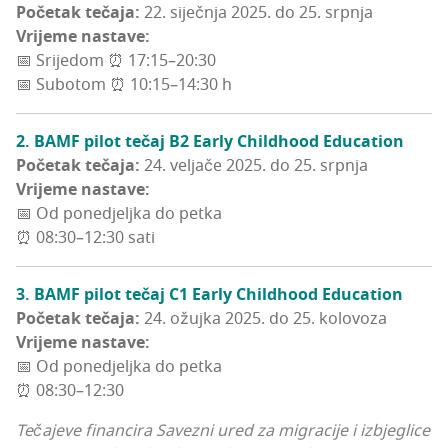
Poče­tak teča­ja:
22. siječ­nja 2025. do 25. srpnja
Vri­je­me nastave:
📅 Sri­je­dom ⏰ 17:15–20:30
📅 Subo­tom ⏰ 10:15–14:30 h
2. BAMF pilot tečaj B2 Ear­ly Chil­d­ho­od Education
Poče­tak teča­ja:
24. velja­če 2025. do 25. srpnja
Vri­je­me nastave:
📅 Od pone­djelj­ka do petka
⏰ 08:30–12:30 sati
3. BAMF pilot tečaj C1 Ear­ly Chil­d­ho­od Education
Poče­tak teča­ja:
24. ožuj­ka 2025. do 25. kolovoza
Vri­je­me nastave:
📅 Od pone­djelj­ka do petka
⏰ 08:30–12:30
Teča­je­ve finan­ci­ra Savez­ni ured za migra­ci­je i izbje­gli­ce