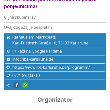
pobjednicima!
Ciljna skupina: svi
Ovaj događaj je besplatan
Rat­ha­us am Marktplatz
Karl-Fri­edrich-Straße 10, 76133 Kar­l­sru­he
Prikaži na Google kartama
info@ibz-karlsruhe.de
https://www.ibz-karlsruhe.de/programm/
0721 89333710
Organizator