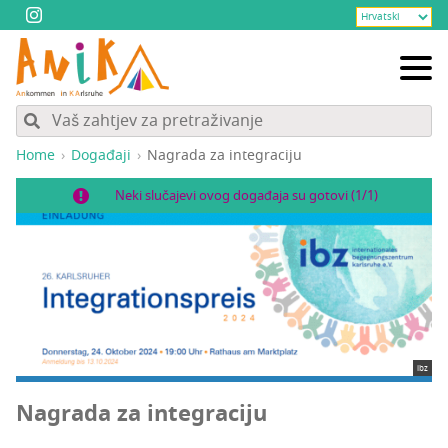
Home
Događaji
Nagra­da za integraciju
Neki slučajevi ovog događaja su gotovi (1/1)
ibz
Nagra­da za integraciju