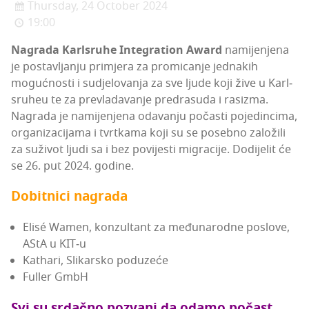
Thursday, 24 October 2024
19:00
Nagra­da Kar­l­sru­he Inte­gra­ti­on Award
nami­je­nje­na
je pos­tav­lja­nju pri­mje­ra za pro­mi­ca­nje jed­na­kih
moguć­nos­ti i sudje­lo­va­nja za sve lju­de koji žive u Kar­l­
sru­heu te za prev­la­da­va­nje pre­dra­su­da i rasiz­ma.
Nagra­da je nami­je­nje­na oda­va­nju počas­ti poje­din­ci­ma,
orga­ni­za­ci­ja­ma i tvrt­ka­ma koji su se poseb­no zalo­ži­li
za suži­vot lju­di sa i bez povi­jes­ti migra­ci­je. Dodi­je­lit će
se 26. put 2024. godine.
Dobit­ni­ci nagrada
Elisé Wamen, kon­zul­tant za među­na­rod­ne pos­lo­ve,
AStA u KIT‑u
Kat­ha­ri, Sli­kar­sko poduzeće
Ful­ler GmbH
Svi su srdač­no pozva­ni da oda­mo počast