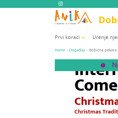
Dobr
Prvi kora­ci
Uče­nje n
Home
Događaji
Božić­na peka­ra
N