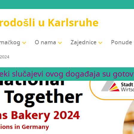
odošli u Karlsruhe
jemačkog
O nama
Zajed­ni­ce
Ponu­de
 2024
eki slučajevi ovog događaja su gotovi