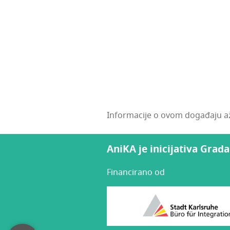
Informacije o ovom događaju a
AniKA je inicijativa Grad
Financirano od