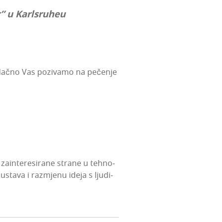
er” u Karlsruheu
rdač­no Vas pozi­va­mo na peče­nje
in­te­re­si­ra­ne stra­ne u teh­no­
skus­ta­va i raz­mje­nu ide­ja s lju­di­