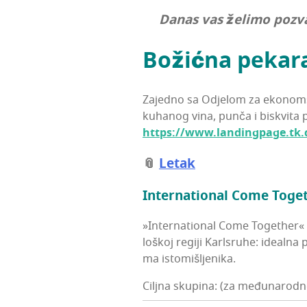
Danas vas želi­mo pozva­
Božić­na peka­r
Zajed­no sa Odje­lom za eko­nom­sk
kuha­nog vina, pun­ča i bisk­vi­t
https://www.landingpage.tk.
📎
Letak
Inter­na­ti­onal Come Toge
»Inter­na­ti­onal Come Toget­her« mr
lo­škoj regi­ji Kar­l­sru­he: ide­al­na p
ma istomišljenika.
Ciljna skupina: (za međunarodn