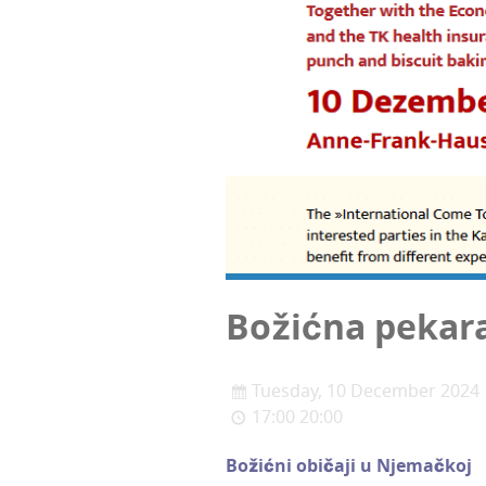
Božić­na peka­r
Tuesday, 10 December 2024
17:00 20:00
Božić­ni obi­ča­ji u Njemačkoj