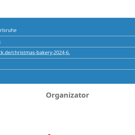
­l­sru­he
a
k.de/christmas-bakery-2024-6.
Organizator