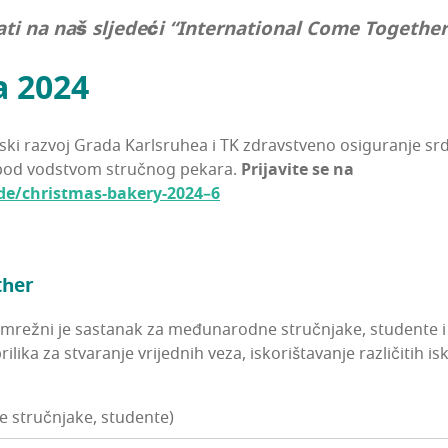
ti na naš slje­de­ći “Inter­na­ti­onal Come Toget­h
a 2024
i razvoj Gra­da Kar­l­sru­hea i TK zdrav­s­tve­no osi­gu­ra­nje s
a pod vod­stvom struč­nog peka­ra.
Pri­ja­vi­te se na
de/christmas-bakery-2024–6
ther
ež­ni je sas­ta­nak za među­na­rod­ne struč­nja­ke, stu­den­te i za
ri­li­ka za stva­ra­nje vri­jed­nih veza, isko­ri­šta­va­nje raz­li­či­tih i
e stručnjake, studente)