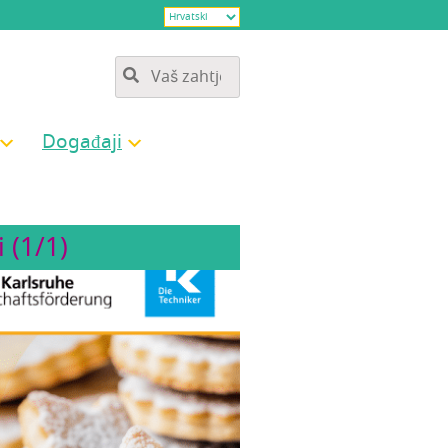
Doga­đa­ji
 (1/1)