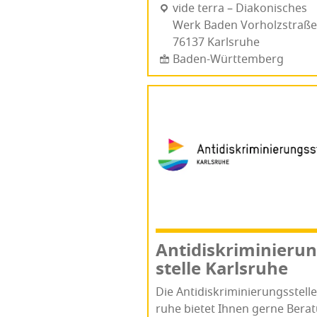
vide ter­ra – Dia­ko­ni­sches
Werk Baden Vor­holz­stra­ße
76137 Karls­ru­he
Baden-Württemberg
Anti­dis­kri­mi­nie­ru
stel­le Karlsruhe
Die Anti­dis­kri­mi­nie­rungs­stel­l
ru­he bie­tet Ihnen ger­ne Bera­