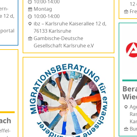
10:00-14:00
12 
ern­
Montag
Fre
ee 12 d,
10:00-14:00
ibz – Karlsruhe Kai­ser­al­lee 12 d,
portal
76133 Karls­ru­he
Gambische-Deutsche
Gesellschaft Karlsruhe e.V
Ber
Wie
Age
Ras
ach
Kar
Bu
­fel­