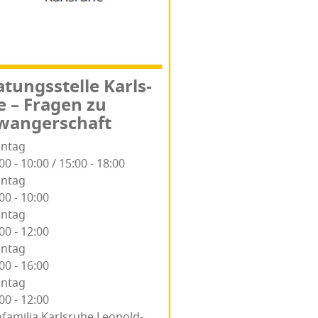
­tungs­stel­le Karls­
e – Fra­gen zu
wangerschaft
ntag
00 - 10:00 / 15:00 - 18:00
ntag
00 - 10:00
ntag
00 - 12:00
ntag
00 - 16:00
ntag
00 - 12:00
­fa­mi­lia Karlsruhe Leo­pold­