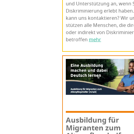
und Unter­stüt­zung an, wenn 
Dis­kri­mi­nie­rung erlebt haben
kann uns kon­tak­tie­ren? Wir u
stüt­zen alle Men­schen, die di
oder indi­rekt von Dis­kri­mi­nie
betrof­fen
mehr
Aus­bil­dung für
Migran­ten zum