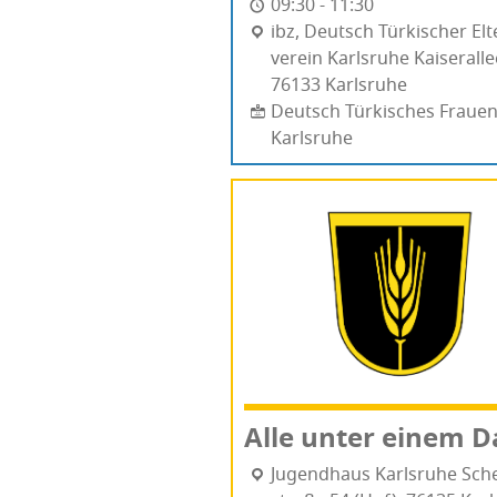
09:30 - 11:30
ibz, Deutsch Tür­ki­scher Elt
ver­ein Karlsruhe Kai­ser­al­l
76133 Karls­ru­he
Deutsch Türkisches Frauen
Karlsruhe
Alle unter einem D
Jugend­haus Karlsruhe Schef