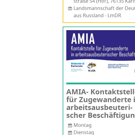
stra­ße 54 (Hof), 76135 Karls
Landsmannschaft der Deu
aus Russland - LmDR
AMIA- Kon­takt­stel­
für Zuge­wan­der­te 
arbeits­aus­beu­te­ri­
scher Beschäftigu
Montag
Dienstag