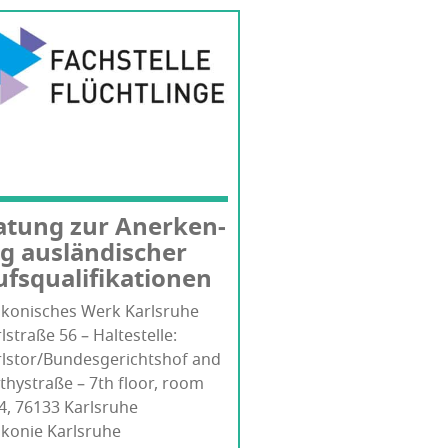
­tung zur Aner­ken­
 aus­län­di­scher
ufsqualifikationen
­ko­ni­sches Werk Karlsruhe
l­stra­ße 56 – Hal­te­stel­le:
rlstor/Bundesgerichtshof and
hy­stra­ße – 7th flo­or, room
4, 76133 Karls­ru­he
akonie Karlsruhe