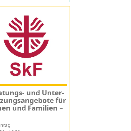
a­tungs- und Unter­
­zungs­an­ge­bo­te für
­en und Fami­li­en –
ntag