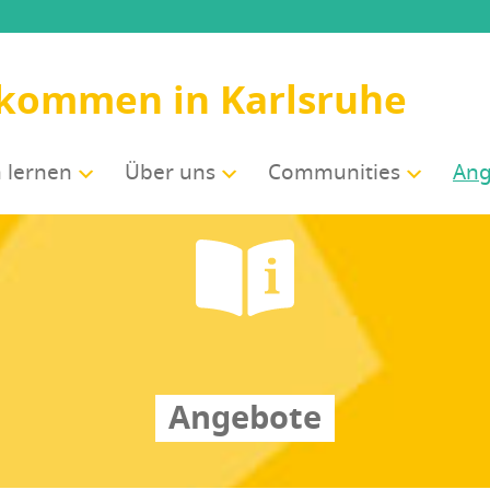
lkommen in Karlsruhe
 ler­nen
Über uns
Com­mu­ni­ties
Ang
Angebote