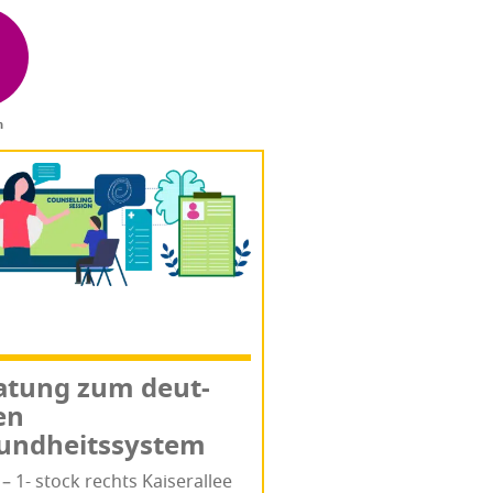
n
a­tung zum deut­
en
undheitssystem
 – 1- stock rechts Kai­ser­al­lee