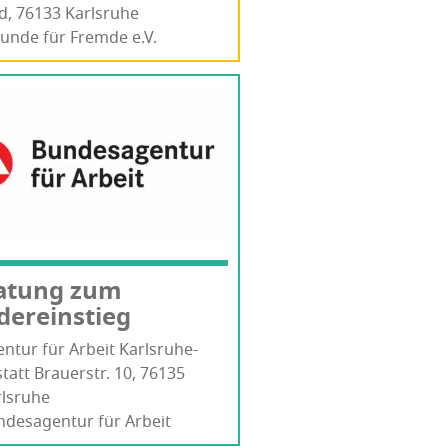
d, 76133 Karls­ru­he
unde für Fremde e.V.
a­tung zum
dereinstieg
n­tur für Arbeit Karlsruhe-
tatt Brau­er­str. 10, 76135
ls­ru­he
ndesagentur für Arbeit