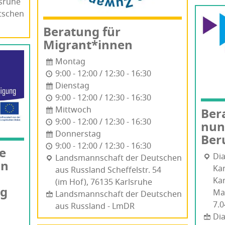
­ru­he
tschen
Bera­tung für
Migrant*innen
Montag
9:00 - 12:00 / 12:30 - 16:30
Dienstag
9:00 - 12:00 / 12:30 - 16:30
Mittwoch
Bera
9:00 - 12:00 / 12:30 - 16:30
nung
Donnerstag
Ber
9:00 - 12:00 / 12:30 - 16:30
le
Dia
Lands­mann­schaft der Deut­schen
in
Kar
aus Russland Schef­fel­str. 54
Ka
(im Hof), 76135 Karls­ru­he
ng
Mat
Landsmannschaft der Deutschen
7.0
aus Russland - LmDR
Di