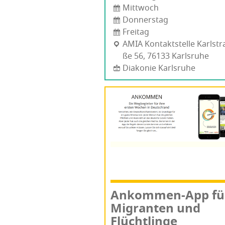
Mittwoch
Donnerstag
Freitag
AMIA Kon­takt­stel­le Karl­str
ße 56, 76133 Karls­ru­he
Diakonie Karlsruhe
Ankom­men-App fü
Migran­ten und
Flüchtlinge