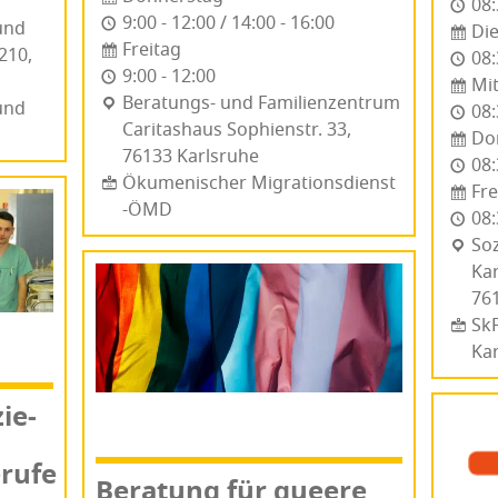
08:
9:00 - 12:00 / 14:00 - 16:00
 und
Di
Freitag
 210,
08:
9:00 - 12:00
Mi
Bera­tungs- und Fami­li­en­zen­trum
und
08:
Caritashaus Sophien­str. 33,
Do
76133 Karls­ru­he
08:
Ökumenischer Migrationsdienst
Fre
-ÖMD
08:
Soz
Kar
761
SkF
Ka
zie­
rufe
Bera­tung für que­e­re