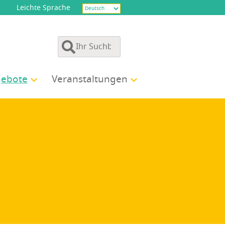
Leichte Sprache
e­bo­te
Ver­an­stal­tun­gen