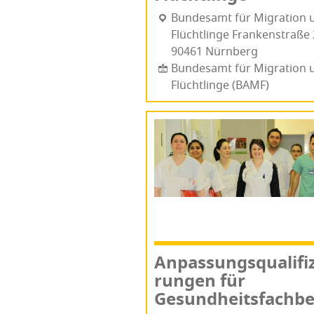
Bun­des­amt für Migra­ti­on
Flüchtlinge Fran­ken­stra­ße
90461 Nürn­berg
Bundesamt für Migration 
Flüchtlinge (BAMF)
Anpas­sungs­qua­li­fi­
run­gen für
Gesundheitsfachbe