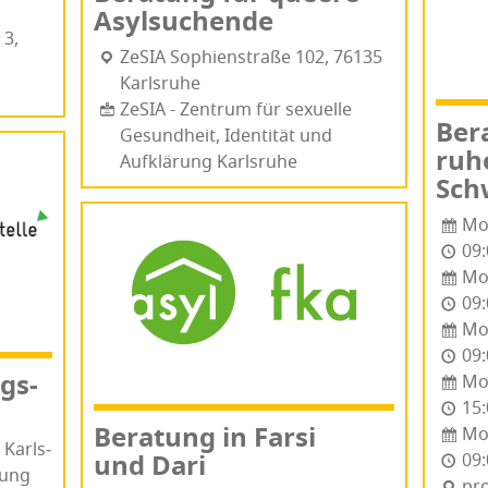
Asylsuchende
 3,
ZeSIA Sophien­stra­ße 102, 76135
Karls­ru­he
ZeSIA - Zentrum für sexuelle
Bera
Gesundheit, Identität und
ru­h
Aufklärung Karlsruhe
Sch
Mo
09:
Mo
09:
Mo
09:
ngs­
Mo
15:
Bera­tung in Far­si
Mo
e Karls­
und Dari
09:
tung
pro