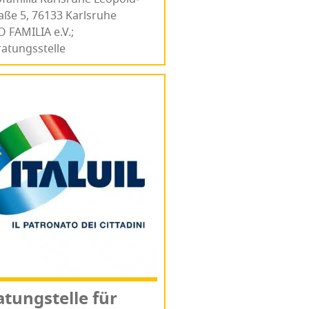
a­ße 5, 76133 Karls­ru­he
 FAMILIA e.V.;
atungsstelle
­tung­s­tel­le für