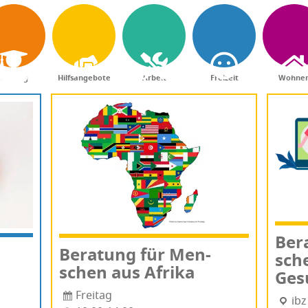
Bildung
Hilfsangebote
Arbeit
Freizeit
Wohne
Ber
Bera­tung für Men­
sch
schen aus Afrika
Ges
Freitag
ibz