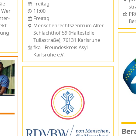
Freitag
Sie
str
11:00
. Wer
PRO
Freitag
nter­
Ber
Men­schen­rechts­zen­trum Alter
rekt
Schlacht­hof 59 (Hal­te­stel­le
­rung
Tullastraße), 76131 Karls­ru­he
fka - Freundeskreis Asyl
Karlsruhe e.V.
Bera