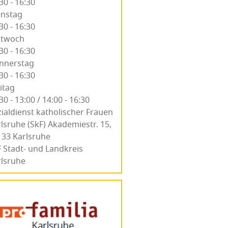
30 - 16:30
enstag
30 - 16:30
ttwoch
30 - 16:30
nnerstag
30 - 16:30
itag
30 - 13:00 / 14:00 - 16:30
i­al­dienst katho­li­scher Frau­en
ls­ru­he (SkF) Aka­de­mie­str. 15,
33 Karls­ru­he
 Stadt- und Landkreis
rlsruhe