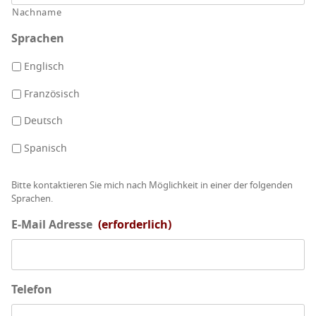
Nach­na­me
Spra­chen
Eng­lisch
Fran­zö­sisch
Deutsch
Spa­nisch
Bit­te kon­tak­tie­ren Sie mich nach Mög­lich­keit in einer der fol­gen­den
Sprachen.
E‑Mail Adres­se
(erfor­der­lich)
Tele­fon