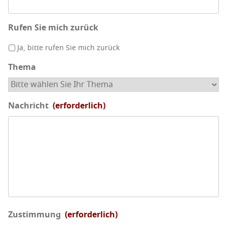
Rufen Sie mich zurück
Ja, bit­te rufen Sie mich zurück
The­ma
Nach­richt
(erfor­der­lich)
Zustim­mung
(erfor­der­lich)