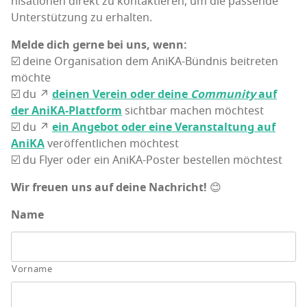
ni­sa­tio­nen direkt zu kon­tak­tie­ren, um die pas­sen­de
Unter­stüt­zung zu erhalten.
Mel­de dich ger­ne bei uns, wenn:
☑️ dei­ne Orga­ni­sa­ti­on dem AniKA-Bünd­nis bei­tre­ten
möch­te
☑️ du ↗
dei­nen Ver­ein oder dei­ne
Com­mu­ni­ty
auf
der AniKA-Platt­form
sicht­bar machen möch­test
☑️ du ↗
ein Ange­bot oder eine Ver­an­stal­tung auf
AniKA
ver­öf­fent­li­chen möch­test
☑️ du Fly­er oder ein AniKA-Pos­ter bestel­len möchtest
Wir freu­en uns auf dei­ne Nach­richt!
😊
Name
Vor­na­me