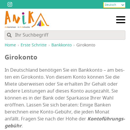
Home
Ers­te Schritte
Bank­kon­to
Giro­kon­to
Giro­kon­to
In Deutsch­land benö­ti­gen Sie ein Bank­kon­to – am bes­
ten ein Giro­kon­to. Von die­sem Kon­to kön­nen Sie die
Mie­te über­wei­sen oder Sie erhal­ten Ihr Gehalt oder
ande­re Leis­tun­gen auf die­ses Kon­to aus­ge­zahlt. Sie
kön­nen es in der Bank oder Spar­kas­se Ihrer Wahl
eröff­nen. Las­sen Sie sich bera­ten: Eini­ge Ban­ken
berech­nen eine Kon­to-Gebühr, die jeden Monat
anfällt. Fra­gen Sie nach der Höhe der
Kon­to­füh­rungs­
ge­bühr
.