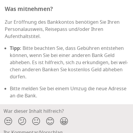
Was mit­neh­men?
Zur Eröff­nung des Bank­kon­tos benö­ti­gen Sie Ihren
Per­so­nal­aus­weis, Rei­se­pass und/oder Ihren
Aufenthaltstitel.
Tipp:
Bit­te beach­ten Sie, dass Gebüh­ren ent­ste­hen
kön­nen, wenn Sie bei einer ande­ren Bank Geld
abhe­ben. Es ist hilf­reich, sich zu erkun­di­gen, bei wel­
chen ande­ren Ban­ken Sie kos­ten­los Geld abhe­ben
dürfen.
Bit­te mel­den Sie bei einem Umzug die neue Adres­se
an die Bank.
War dieser Inhalt hilfreich?
😒
😕
😐
😊
😀
Ihr Kommentar/Vorschlag