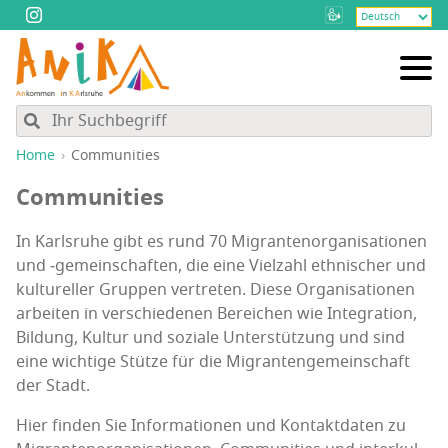
Home
Com­mu­ni­ties
Com­mu­ni­ties
In Karls­ru­he gibt es rund 70 Migran­ten­or­ga­ni­sa­tio­nen
und ‑gemein­schaf­ten, die eine Viel­zahl eth­ni­scher und
kul­tu­rel­ler Grup­pen ver­tre­ten. Die­se Orga­ni­sa­tio­nen
arbei­ten in ver­schie­de­nen Berei­chen wie Inte­gra­ti­on,
Bil­dung, Kul­tur und sozia­le Unter­stüt­zung und sind
eine wich­ti­ge Stüt­ze für die Migran­ten­ge­mein­schaft
der Stadt.
Hier fin­den Sie Infor­ma­tio­nen und Kon­takt­da­ten zu