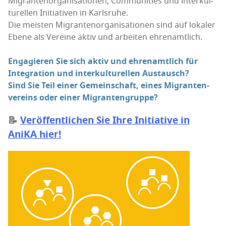
Migran­ten­or­ga­ni­sa­tio­nen, Com­mu­ni­ties und inter­kul­
tu­rel­len Initia­ti­ven in Karls­ru­he.
Die meis­ten Migran­ten­or­ga­ni­sa­tio­nen sind auf loka­ler
Ebe­ne als Ver­ei­ne aktiv und arbei­ten ehren­amt­lich.
Enga­gie­ren Sie sich aktiv und ehren­amt­lich für
Inte­gra­ti­on und inter­kul­tu­rel­len Aus­tausch?
Sind Sie Teil einer Gemein­schaft, eines Migran­ten­
ver­eins oder einer Migrantengruppe?
📝
Ver­öf­fent­li­chen Sie Ihre Initia­ti­ve in
AniKA hier!