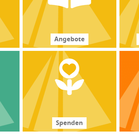
Ange­bo­te
Spen­den