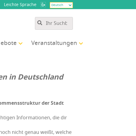
Leichte Sprache
e­bo­te
Ver­an­stal­tun­gen
en in Deutsch­land
kom­mens­struk­tur der Stadt
h­ti­gen Infor­ma­tio­nen, die dir
 noch nicht genau weißt, wel­che