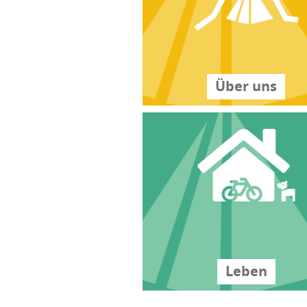
Über uns
Leben