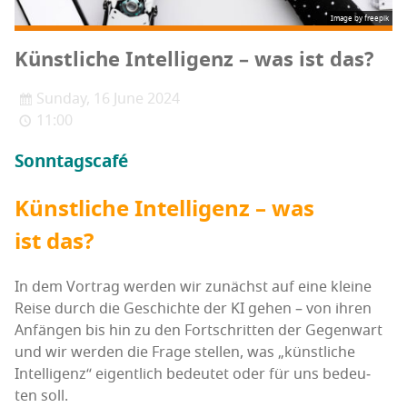
Image by freepik
Künst­li­che Intel­li­genz – was ist das?
Sunday, 16 June 2024
11:00
Sonn­tags­ca­fé
Künst­li­che Intel­li­genz – was
ist das?
In dem Vor­trag wer­den wir zunächst auf eine klei­ne
Rei­se durch die Geschich­te der KI gehen – von ihren
Anfän­gen bis hin zu den Fort­schrit­ten der Gegen­wart
und wir wer­den die Fra­ge stel­len, was „künst­li­che
Intel­li­genz“ eigent­lich bedeu­tet oder für uns bedeu­
ten soll.