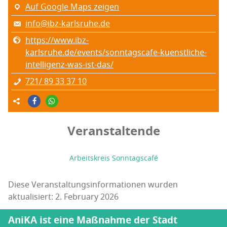
Auf Google Maps zeigen
info@ibz-karlsruhe.de
https://www.ibz-
karlsruhe.de/events/sonntagscafe-kuenstliche-
intelligenz-was-ist-das/
721/ 89 33 37 10
Veranstaltende
Arbeitskreis Sonntagscafé
Diese Veranstaltungsinformationen wurden
aktualisiert: 2. February 2026
AniKA ist eine Maßnahme der Stadt