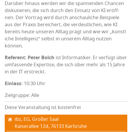
Dar­über hin­aus wer­den wir die span­nen­den Chan­cen
dis­ku­tie­ren, die sich durch den Ein­satz von KI eröff­
nen. Der Vor­trag wird durch anschau­li­che Bei­spie­le
aus der Pra­xis berei­chert, die ver­deut­li­chen, wie KI
bereits heu­te unse­ren All­tag prägt und wie wir „künst­l
i­che Intel­li­genz“ selbst in unse­rem All­tag nut­zen
können.
Refe­rent: Peter Bolch
ist Infor­ma­ti­ker. Er ver­fügt über
umfas­sen­de Exper­ti­se, die sich über mehr als 15 Jah­re
in der IT erstreckt.
Ein­lass:
10:30 Uhr
Zielgruppe: Alle
Diese Veranstaltung ist kostenfrei
ibz, EG, Gro­ßer Saal
Kai­ser­al­lee 12d, 76133 Karls­ru­he