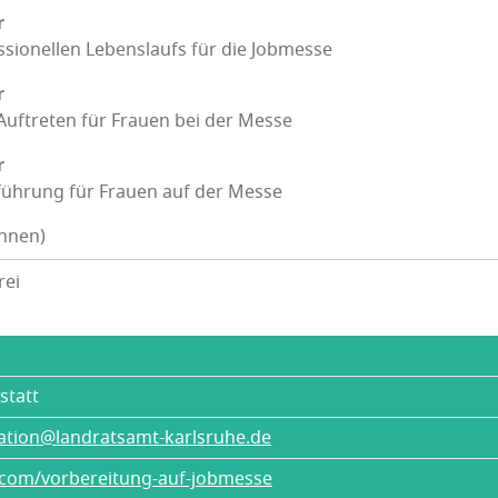
r
s­sio­nel­len Lebens­laufs für die Jobmesse
r
Auf­tre­ten für Frau­en bei der Messe
r
füh­rung für Frau­en auf der Messe
innen)
rei
statt
ation@landratsamt-karlsruhe.de
.com/vorbereitung-auf-jobmesse