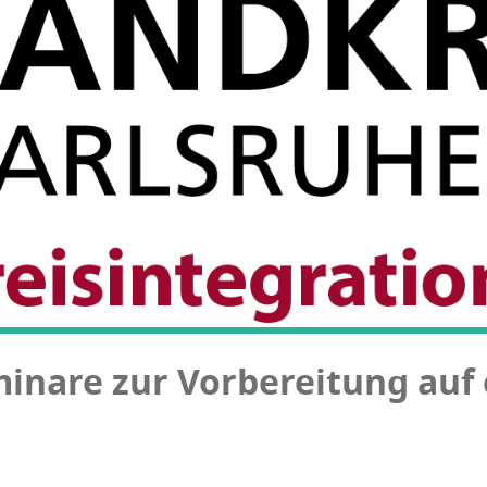
mi­na­re zur Vor­be­rei­tung a