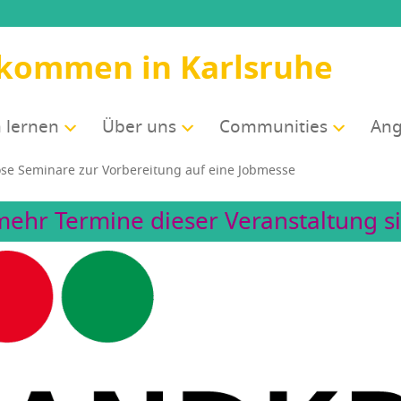
lkommen in Karlsruhe
 ler­nen
Über uns
Com­mu­ni­ties
Ang
o­se Semi­na­re zur Vor­be­rei­tung auf eine Jobmesse
mehr Termine dieser Veranstaltung si