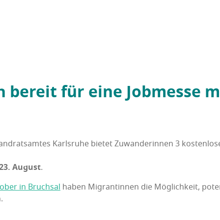
 bereit für eine Job­mes­se mi
Land­rats­am­tes Karls­ru­he bie­tet Zuwan­de­rin­nen 3 kos­ten­lo­
23. August
.
o­ber in Bruch­sal
haben Migran­tin­nen die Mög­lich­keit, poten­z
.