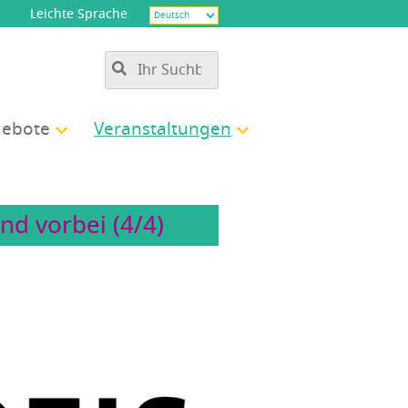
Leichte Sprache
e­bo­te
Ver­an­stal­tun­gen
nd vorbei (4/4)