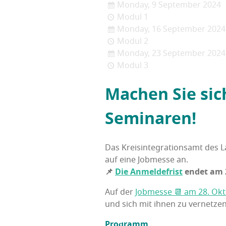
Monday, 9 September 2024
Modul 1
Monday, 16 September 2024
Modul 2
Monday, 23 September 2024
Modul 3
Machen Sie sich
Seminaren!
Das Kreis­in­te­gra­ti­ons­amt des 
auf eine Job­mes­se an.
📌
Die Anmel­de­frist
endet am 
Auf der
Job­mes­se 📆 am 28. Okt
und sich mit ihnen zu vernetzen
Pro­gramm