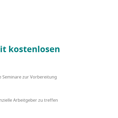
t kos­ten­lo­sen
se Semi­na­re zur Vor­be­rei­tung
i­el­le Arbeit­ge­ber zu tref­fen