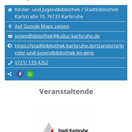
Kin­der- und Jugend­bi­blio­thek / Stadtbibliothek
Karl­stra­ße 10, 76133 Karls­ru­he
Auf Google Maps zeigen
jugendbibliothek@kultur.karlsruhe.de
https://stadtbibliothek.karlsruhe.de/standorte/ki
nder-und-jugendbibliothek-im-pmp
0721/ 133‑4262
Veranstaltende