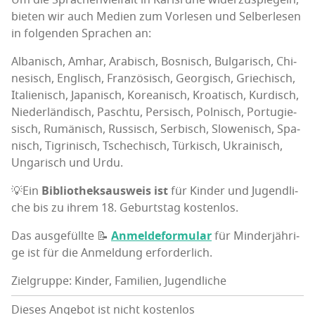
bie­ten wir auch Medi­en zum Vor­le­sen und Sel­ber­le­sen
in fol­gen­den Spra­chen an:
Alba­nisch, Amhar, Ara­bisch, Bos­nisch, Bul­ga­risch, Chi­
ne­sisch, Eng­lisch, Fran­zö­sisch, Geor­gisch, Grie­chisch,
Ita­lie­nisch, Japa­nisch, Korea­nisch, Kroa­tisch, Kur­disch,
Nie­der­län­disch, Pasch­tu, Per­sisch, Pol­nisch, Por­tu­gie­
sisch, Rumä­nisch, Rus­sisch, Ser­bisch, Slo­we­nisch, Spa­
nisch, Tig­ri­nisch, Tsche­chisch, Tür­kisch, Ukrai­nisch,
Unga­risch und Urdu.
💡Ein
Biblio­theks­aus­weis ist
für Kin­der und Jugend­li­
che bis zu ihrem 18. Geburts­tag kostenlos.
Das aus­ge­füll­te 📝
Anmel­de­for­mu­lar
für Min­der­jäh­ri­
ge ist für die Anmel­dung erforderlich.
Zielgruppe: Kinder, Familien, Jugendliche
Dieses Angebot ist nicht kostenlos