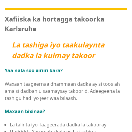
Xafiiska ka hortagga takoorka
Karlsruhe
La tashiga iyo taakulaynta
dadka la kulmay takoor
Yaa nala soo xiriiri kara?
Waxaan taageernaa dhammaan dadka ay si toos ah
ama si dadban u saamaysay takoorid. Adeegeena la
tashigu had iyo jeer waa bilaash.
Maxaan bixinaa?
La talinta iyo Taageerada dadka la takooray