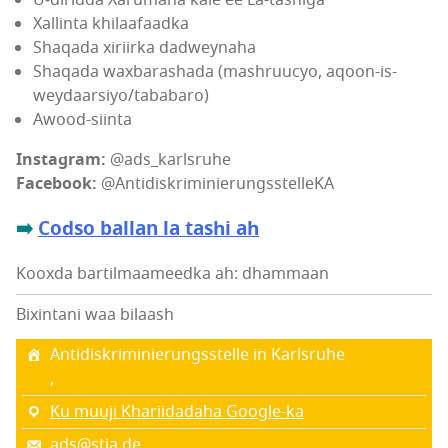
U‑diridda Xarumaha kale ee La-tashiga
Xallinta khilaafaadka
Shaqada xiriirka dadweynaha
Shaqada waxbarashada (mashruucyo, aqoon-is-
weydaarsiyo/tababaro)
Awood-siinta
Instagram:
@ads_karlsruhe
Facebook:
@AntidiskriminierungsstelleKA
➡️
Codso ballan la tashi ah
Kooxda bartilmaameedka ah: dhammaan
Bixintani waa bilaash
Antidiskriminierungsstelle in Karlsruhe
,
Ku muuji Khariidadaha Google-ka
ads@stja.de