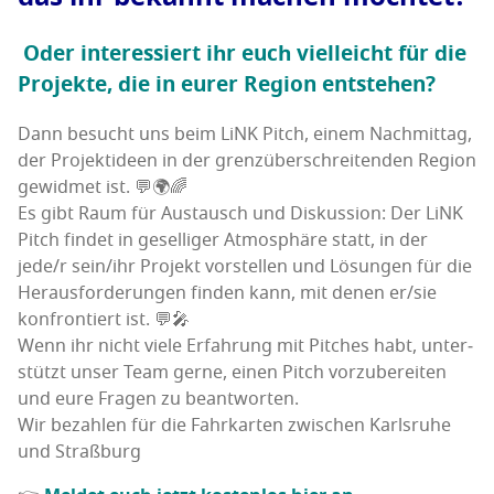
Oder inter­es­siert ihr euch viel­leicht für die
Pro­jek­te, die in eurer Regi­on entstehen?
Dann besucht uns beim LiNK Pitch, einem Nach­mit­tag,
der Pro­jekt­ideen in der grenz­über­schrei­ten­den Regi­on
gewid­met ist. 💬🌍🌈
Es gibt Raum für Aus­tausch und Dis­kus­si­on: Der LiNK
Pitch fin­det in gesel­li­ger Atmo­sphä­re statt, in der
jede/r sein/ihr Pro­jekt vor­stel­len und Lösun­gen für die
Her­aus­for­de­run­gen fin­den kann, mit denen er/sie
kon­fron­tiert ist. 💬🎤
Wenn ihr nicht vie­le Erfah­rung mit Pit­ches habt, unter­
stützt unser Team ger­ne, einen Pitch vor­zu­be­rei­ten
und eure Fra­gen zu beantworten.
Wir bezah­len für die Fahr­kar­ten zwi­schen Karls­ru­he
und Straßburg