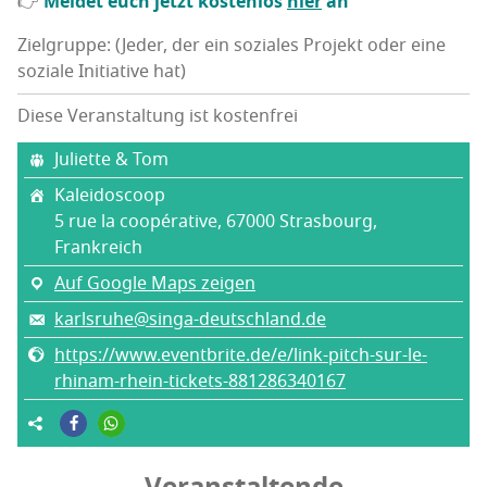
👉
Mel­det euch jetzt kos­ten­los
hier
an
Zielgruppe: (Jeder, der ein soziales Projekt oder eine
soziale Initiative hat)
Diese Veranstaltung ist kostenfrei
Juli­et­te & Tom
Kalei­do­scoop
5 rue la coopérative, 67000 Stras­bourg,
Frankreich
Auf Google Maps zeigen
karlsruhe@singa-deutschland.de
https://www.eventbrite.de/e/link-pitch-sur-le-
rhinam-rhein-tickets-881286340167