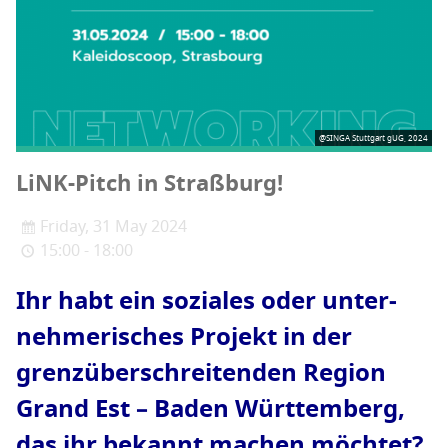
@SINGA Stuttgart gUG, 2024
LiNK-Pitch in Straßburg!
Friday, 31 May 2024
15:00 - 18:00
Ihr habt ein sozia­les oder unter­
neh­me­ri­sches Pro­jekt in der
grenz­über­schrei­ten­den Regi­on
Grand Est – Baden Würt­tem­berg,
das ihr bekannt machen möchtet?