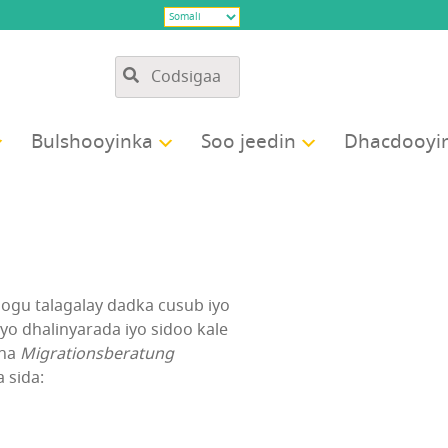
Bulshooyinka
Soo jeedin
Dhacdooyi
oogu talagalay dadka cusub iyo
o dhalinyarada iyo sidoo kale
aha
Migrationsberatung
 sida: