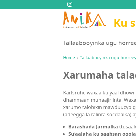
Ku 
Tallaabooyinka ugu horre
Home
Tallaabooyinka ugu horree
Xarumaha tala
Karlsruhe waxaa ku yaal dhowr 
dhammaan muhaajiriinta. Waxaa 
xarumo talobixin mawduucyo g
(adeegga la talinta socdaalka) 
Barashada Jarmalka
(tusaal
Su’aalaha ku saabsan ogol