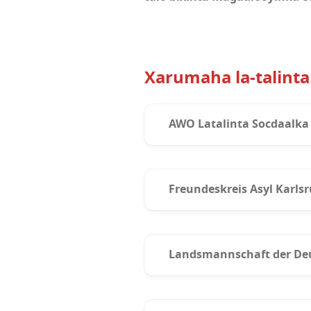
Xarumaha la-talinta
AWO Latalinta Socdaalka
Freundeskreis Asyl Karls
AWO Karlsruhe
mbe@awo-karlsruhe.de
Landsmannschaft der Deu
Freundeskreis Asyl Kar
(Der Paritätische Migrat
Furan saacadaha la-tashi
Khamiista 2 ilaa 4 galabn