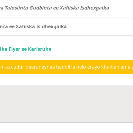
a Talosiinta Gudbinta ee Xafiiska Isdhexgalka
nta ee Xafiiska Is-dhexgalka
ka Flyer ee Karlsruhe
da asal-guurka ah ee da’doodu u dhaxayso 12 ilaa 27.
si, Talyaani, Roomaaniyaan, Ruush,
Isbaanish
n ka cudur daaranaynaa haddii la helo erayo khaldan ama
sjb.karlsruhe.de