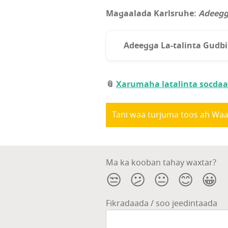
Magaalada Karlsruhe:
Adeegg
Adeegga La-talinta Gudbi
jmd-karlsruhe@ib.de
Balamo habaysan
📎
Xarumaha latalinta socdaal
Loogu talagalay dhalinyara
Büro für Integration
Jarmal, Ingirii
Tani waa turjuma toos ah Waa
buero.fuer.integration@
Ma ka kooban tahay waxtar?
😒
😕
😐
😊
😀
Fikradaada / soo jeedintaada