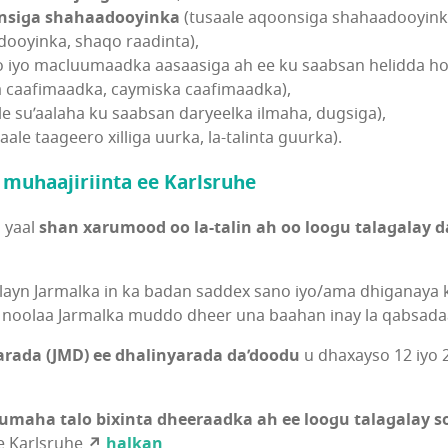
onsiga shahaadooyinka
(tusaale aqoonsiga shahaadooyink
ooyinka, shaqo raadinta),
o iyo macluumaadka aasaasiga ah ee ku saabsan helidda ho
a caafimaadka, caymiska caafimaadka),
le su’aalaha ku saabsan daryeelka ilmaha, dugsiga),
aale taageero xilliga uurka, la-talinta guurka).
 muhaajiriinta
ee Karlsruhe
 yaal
shan xarumood oo la-talin ah oo loogu talagalay
oolayn Jarmalka in ka badan saddex sano iyo/ama dhiganaya 
ku noolaa Jarmalka muddo dheer una baahan inay la qabsada
arada (JMD) ee dhalinyarada
da’doodu
u dhaxayso 12 iyo 
umaha talo bixinta dheeraadka ah ee loogu talagalay s
e Karlsruhe
↗
halkan