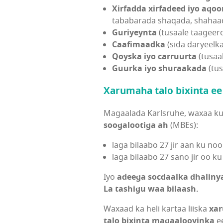
Xirfadda xirfadeed iyo aqo
tababarada shaqada, shahaad
Guriyeynta
(tusaale taageer
Caafimaadka
(sida daryeelk
Qoyska iyo carruurta
(tusaa
Guurka iyo shuraakada
(tus
Xarumaha talo bixinta ee
Magaalada Karlsruhe, waxaa ku
soogalootiga ah
(MBEs):
laga bilaabo 27 jir aan ku n
laga bilaabo 27 sano jir oo 
Iyo
adeega socdaalka dhaliny
La tashigu waa bilaash.
Waxaad ka heli kartaa liiska
xar
talo bixinta magaalooyinka
e