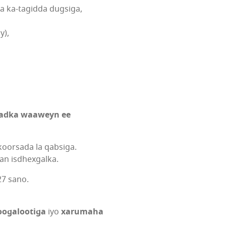
a ka-tagidda dugsiga,
y),
 dadka waaweyn ee
koorsada la qabsiga.
an isdhexgalka.
27 sano.
oogalootiga
iyo
xarumaha