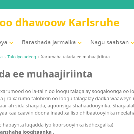
soo dhawoow Karlsruhe
eya
Barashada Jarmalka
Nagu saabsan
ya
Talo iyo adeeg
Xarumaha talada ee muhaajiriinta
da ee muhaajiriinta
xarumood oo la-talin oo loogu talagalay soogalootiga oo l
jira xarumo talobixin oo loogu talagalay dadka waaweyn iy
aar ah sida shaqada, aqoonsiga shahaadooyinka. Shaqaal
ayaa kaa caawin doona inaad xalliso dhibaatooyinka meelaha
e habaynta luqadda iyo koorsooyinka isdhexgalka),
aanshaha joogitaanka
,