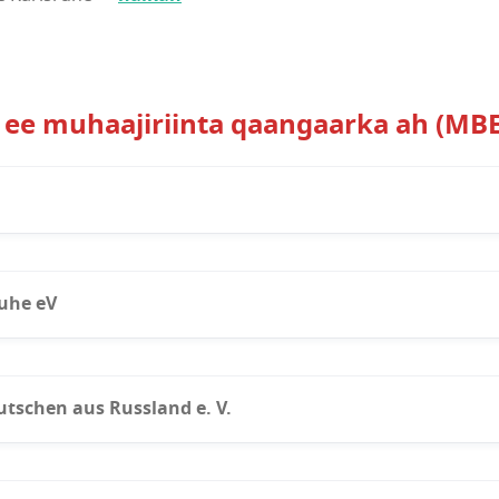
 ee muhaajiriinta qaangaarka ah (MBE
ruhe
eV
tschen aus Russland e. V.
lsruhe
eV
ionsberatung)
ga ee la-talinta gaaban
imo iyo ballan