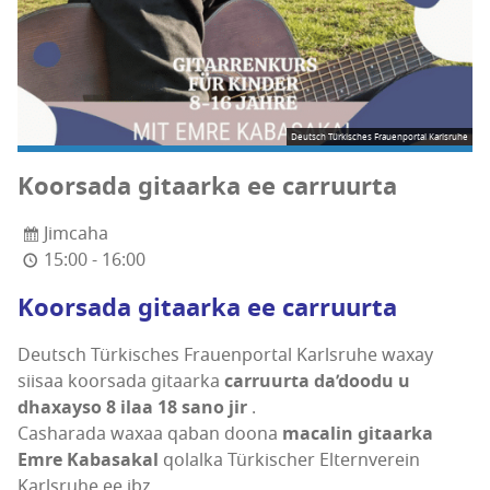
Deutsch Türkisches Frauenportal Karlsruhe
Koorsada gitaarka ee carruurta
Jimcaha
15:00 - 16:00
Koorsada gitaarka ee carruurta
Deutsch Türkisches Frauenportal Karlsruhe waxay
siisaa koorsada gitaarka
carruurta da’doodu u
dhaxayso 8 ilaa 18 sano jir
.
Casharada waxaa qaban doona
macalin gitaarka
Emre Kabasakal
qolalka Türkischer Elternverein
Karlsruhe ee ibz.