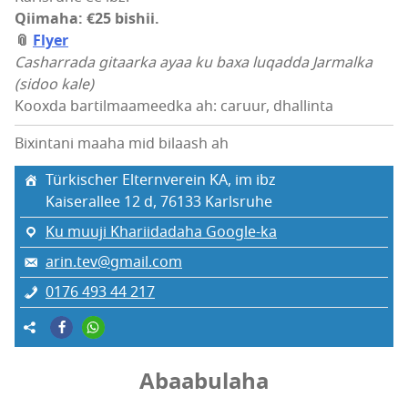
Qiimaha: €25 bishii.
📎
Flyer
Casharrada gitaarka ayaa ku baxa luqadda Jarmalka
(sidoo kale)
Kooxda bartilmaameedka ah: caruur, dhallinta
Bixintani maaha mid bilaash ah
Türkischer Elternverein KA, im ibz
Kaiserallee 12 d, 76133 Karlsruhe
Ku muuji Khariidadaha Google-ka
arin.tev@gmail.com
0176 493 44 217
Abaabulaha