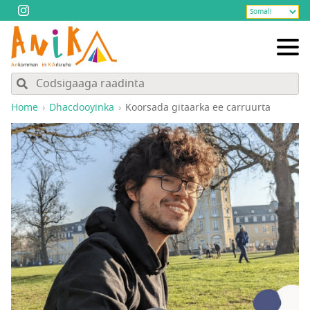
Home
Dhacdooyinka
Koorsada gitaarka ee carruurta