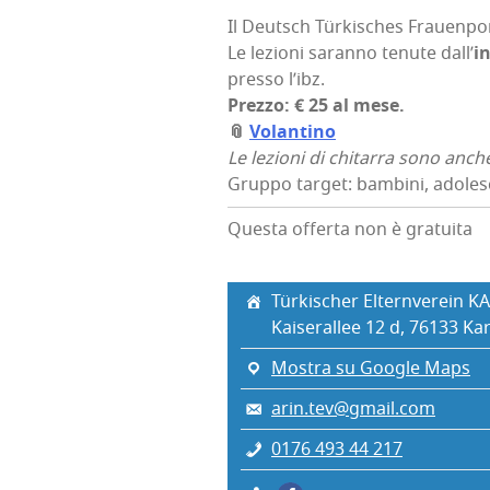
Il Deu­tsch Tür­ki­sches Frauen­por
Le lezio­ni saran­no tenu­te dal­l’
in
pres­so l’ibz.
Prez­zo: € 25 al mese.
📎
Volan­ti­no
Le lezio­ni di chi­tar­ra sono anch
Gruppo target: bambini, adoles
Questa offerta non è gratuita
Tür­ki­scher Eltern­ve­rein KA
Kai­se­ral­lee 12 d, 76133 Kar
Mostra su Google Maps
arin.tev@gmail.com
0176 493 44 217