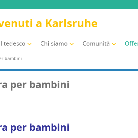
venuti a Karlsruhe
il tedesco
Chi sia­mo
Comu­ni­tà
Offer
 per bambini
r­ra per bambini
r­ra per bambini