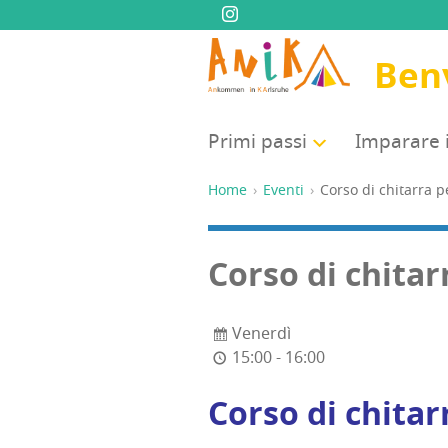
Ben
Pri­mi passi
Impa­ra­re 
Home
Eventi
Cor­so di chi­tar­ra
Cor­so di chi­ta
Venerdì
15:00 - 16:00
Cor­so di chi­ta