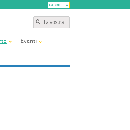
­te
Even­ti