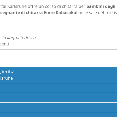
­tal Karl­sru­he offre un cor­so di chi­tar­ra per
bam­bi­ni dagli
se­gnan­te di chi­tar­ra Emre Kaba­sa­kal
nel­le sale del Tür­ki­
e in lin­gua tedesca
centi
, im ibz
l­sru­he