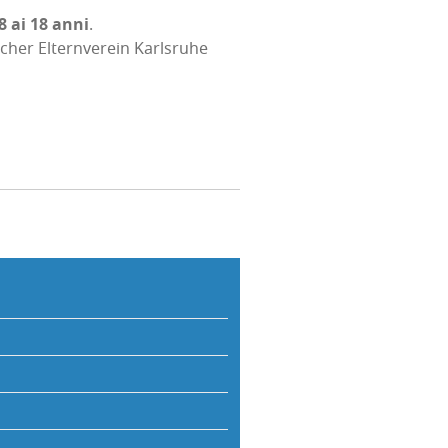
 8 ai 18 anni
.
scher Eltern­ve­rein Karl­sru­he