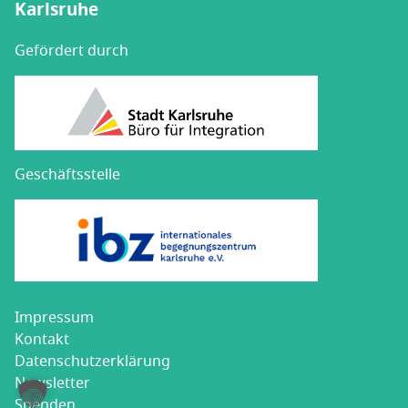
Karlsruhe
Gefördert durch
Geschäftsstelle
Impres­sum
Kon­takt
Datenschutz­erklärung
News­let­ter
Spen­den