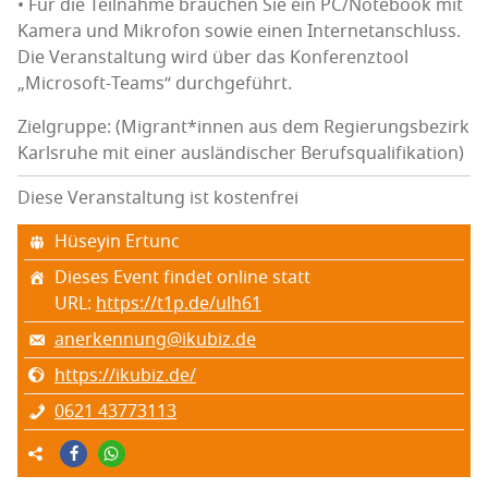
•
Für die Teil­nah­me brau­chen Sie ein PC/Notebook mit
Kame­ra und Mikro­fon sowie einen
Inter­net­an­schluss.
Die Ver­an­stal­tung wird über das Kon­fe­renz­tool
„Micro­soft
-
Teams“ durch­ge­führt.
Zielgruppe: (Migrant*innen aus dem Regierungsbezirk
Karlsruhe mit einer ausländischer Berufsqualifikation)
Diese Veranstaltung ist kostenfrei
Hüsey­in Ertunc
Dieses Event findet online statt
URL:
https://t1p.de/ulh61
anerkennung@ikubiz.de
https://ikubiz.de/
0621 43773113