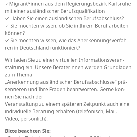
✓
Migrant*innen aus dem Regie­rungs­be­zirk Karls­ru­he
mit einer aus­län­di­scher Berufs­qua­li­fi­ka­ti­on
✓
Haben Sie einen aus­län­di­schen Berufs­ab­schluss?
✓
Sie möch­ten wis­sen, ob Sie in Ihrem Beruf arbei­ten
kön­nen?
✓
Sie möch­ten wis­sen, wie das Aner­ken­nungs­ver
fah­
ren in Deutsch­land funktioniert?
Wir laden Sie zu einer vir­tu­el­len Infor­ma­ti­ons­ver­an­
stal­tung ein. Unse­re Bera­te­rin­nen wer­den Grund­la­gen
zum The­ma
„Aner­ken­nung aus­län­di­scher Berufs­ab­schlüs­se“ prä­
sen­tie­ren und Ihre Fra­gen beant­wor­ten. Ger­ne kön­
nen Sie na
ch der
Ver­an­stal­tung zu einem spä­te­ren Zeit­punkt auch eine
indi­vi­du­el­le Bera­tung erhal­ten (tele­fo­nisch, Mail,
Video, persönlich).
Bit­te beach­ten Sie: