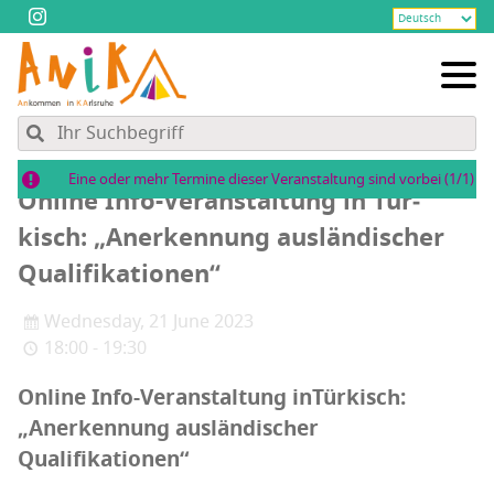
Eine oder mehr Termine dieser Veranstaltung sind vorbei (1/1)
Online Info-Ver­an­stal­tung in Tür­
kisch: „Aner­ken­nung aus­län­di­scher
Qualifikationen“
Wednesday, 21 June 2023
18:00 - 19:30
Online Info-Ver­an­stal­tung inTür­kisch:
„Aner­ken­nung aus­län­di­scher
Qualifikationen“