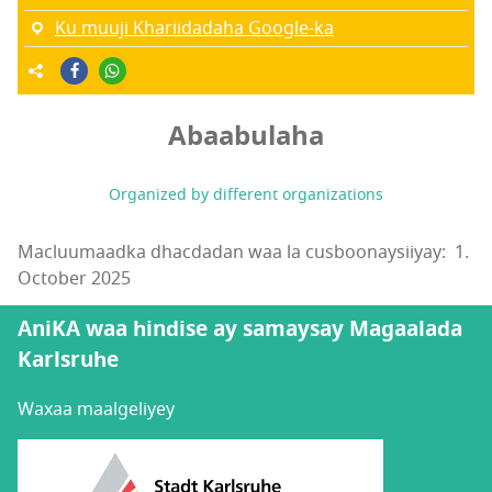
Ku muuji Khariidadaha Google-ka
Abaabulaha
Organized by different organizations
Macluumaadka dhacdadan waa la cusboonaysiiyay: 1.
October 2025
AniKA waa hindise ay samaysay Magaalada
Karlsruhe
Waxaa maalgeliyey