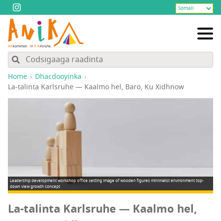
Home
Dhacdooyinka
La-talinta Karlsruhe — Kaalmo hel, Baro, Ku Xidhnow
Leadership development workshop office setting image of wooden figures minimalist environment top-
down view growth concept
La-talinta Karlsruhe — Kaalmo hel,