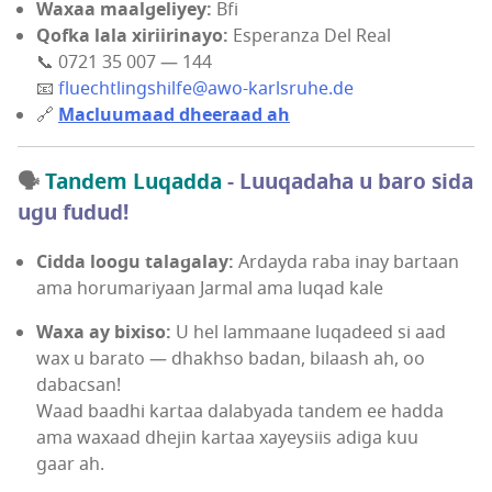
Waxaa maalgeliyey:
Bfi
Qofka lala xiriirinayo:
Esperanza Del Real
📞 0721 35 007 — 144
📧
fluechtlingshilfe@awo-karlsruhe.de
🔗
Macluumaad dheeraad ah
🗣️
Tandem Luqadda
- Luuqadaha u baro sida
ugu fudud!
Cidda loogu talagalay:
Ardayda raba inay bartaan
ama horumariyaan Jarmal ama luqad kale
Waxa ay bixiso:
U hel lammaane luqadeed si aad
wax u barato — dhakhso badan, bilaash ah, oo
dabacsan!
Waad baadhi kartaa dalabyada tandem ee hadda
ama waxaad dhejin kartaa xayeysiis adiga kuu
gaar ah.