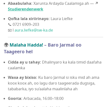
Abaabulaha:
Xarunta Ardayda Caalamiga ah —
↗
Studierendenwerk
Qofka lala xiriirinayo:
Laura Liefke
📞 0721 6909–203
📧 l
aura.liefke@sw-ka.de
🌍
Malaha Hadda!
– Baro Jarmal oo
Taageero hel
Cidda ay u tahay:
Dhalinyaro ka kala timid daafaha
caalamka
Waxa ay bixiso:
Ku baro Jarmal si isku mid ah ama
koox koox ah, oo lagu daro taageerada dugsiga,
tababarka, iyo su’aalaha maalinlaha ah
Goorta:
Arbacada, 16:00–18:00