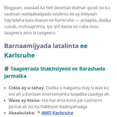
Boggaan, waxaad ka heli doontaa dulmar guud oo ku
saabsan waxqabadyada latalinta ee ay bixiyaan
hay’adaha kala duwan ee Karlsruhe — ardayda, dadka
cusub, muhaajiriinta, iyo qof kasta oo raba inuu
taageero ama la taageero.
Barnaamijyada latalinta
ee
Karlsruhe
📘
Taageerada Shakhsiyeed ee Barashada
Jarmalka
Cidda ay u tahay:
Dadka u halgama inay si wax ku
ool ah u bartaan koorsooyinka luqadda caadiga ah
Waxa ay bixiso:
Hal-hal ama koox yar casharro
Jarmal ah oo ku habboon baahiyahaaga
Abaabulaha:
↗
AWO Karlsruhe