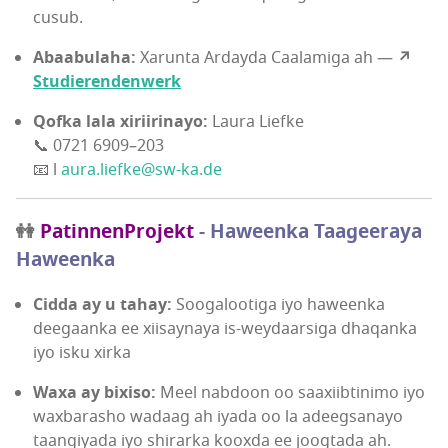
cusub.
Abaabulaha:
Xarunta Ardayda Caalamiga ah —
↗
Studierendenwerk
Qofka lala xiriirinayo:
Laura Liefke
📞 0721 6909–203
📧 l
aura.liefke@sw-ka.de
👭
PatinnenProjekt
- Haweenka Taageeraya
Haweenka
Cidda ay u tahay:
Soogalootiga iyo haweenka
deegaanka ee xiisaynaya is-weydaarsiga dhaqanka
iyo isku xirka
Waxa ay bixiso:
Meel nabdoon oo saaxiibtinimo iyo
waxbarasho wadaag ah iyada oo la adeegsanayo
taangiyada iyo shirarka kooxda ee joogtada ah.