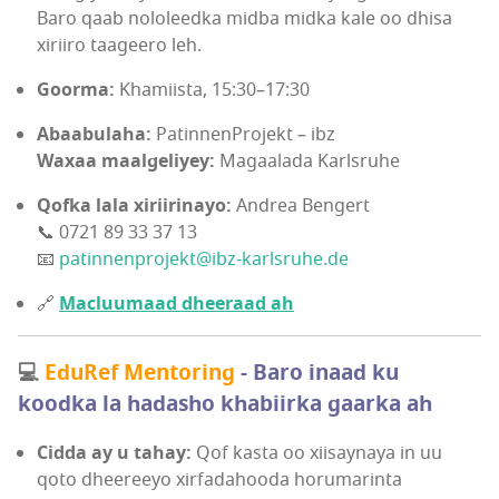
Baro qaab nololeedka midba midka kale oo dhisa
xiriiro taageero leh.
Goorma:
Khamiista, 15:30–17:30
Abaabulaha:
PatinnenProjekt – ibz
Waxaa maalgeliyey:
Magaalada Karlsruhe
Qofka lala xiriirinayo:
Andrea Bengert
📞 0721 89 33 37 13
📧
patinnenprojekt@ibz-karlsruhe.de
🔗
Macluumaad dheeraad ah
💻
EduRef Mentoring
- Baro inaad ku
koodka la hadasho khabiirka gaarka ah
Cidda ay u tahay:
Qof kasta oo xiisaynaya in uu
qoto dheereeyo xirfadahooda horumarinta