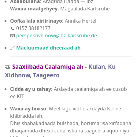
Abaabulaha:
Aragtida Hadda — ibz
Waxaa maalgeliyey:
Magaalada Karlsruhe
Qofka lala xiriirinayo:
Annika Hertel
📞 0157 38182177
📧
perspektive-now@ibz-karlsruhe.de
🔗
Macluumaad dheeraad ah
🤝
Saaxiibada Caalamiga ah
- Kulan, Ku
Xidhnow, Taageero
Cidda ay u tahay:
Ardayda caalamiga ah ee cusub
ee KIT
Waxa ay bixiso:
Meel lagu xidho ardayda KIT ee
khibradda leh.
Dhis shabakadaada bulshada, horumarisa xirfadaha
dhaqamada dhexdooda, iskuna taageera aqoon iyo