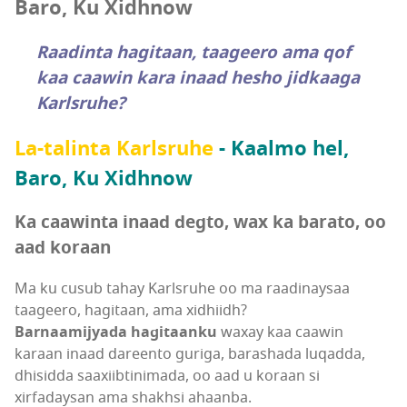
Baro, Ku Xidhnow
Raadinta hagitaan, taageero ama qof
kaa caawin kara inaad hesho jidkaaga
Karlsruhe?
La-talinta Karlsruhe
- Kaalmo hel,
Baro, Ku Xidhnow
Ka caawinta inaad degto, wax ka barato, oo
aad koraan
Ma ku cusub tahay Karlsruhe oo ma raadinaysaa
taageero, hagitaan, ama xidhiidh?
Barnaamijyada hagitaanku
waxay kaa caawin
karaan inaad dareento guriga, barashada luqadda,
dhisidda saaxiibtinimada, oo aad u koraan si
xirfadaysan ama shakhsi ahaanba.