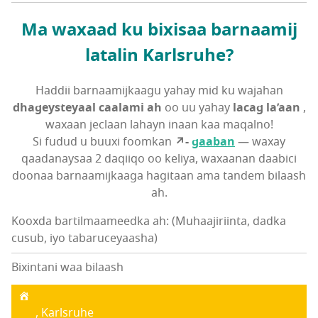
Ma waxaad ku bixisaa barnaamij
latalin Karlsruhe?
Haddii barnaamijkaagu yahay mid ku wajahan
dhageysteyaal caalami ah
oo uu yahay
lacag la’aan
,
waxaan jeclaan lahayn inaan kaa maqalno!
Si fudud u buuxi foomkan
↗-
gaaban
— waxay
qaadanaysaa 2 daqiiqo oo keliya, waxaanan daabici
doonaa barnaamijkaaga hagitaan ama tandem bilaash
ah.
Kooxda bartilmaameedka ah: (Muhaajiriinta, dadka
cusub, iyo tabaruceyaasha)
Bixintani waa bilaash
, Karlsruhe