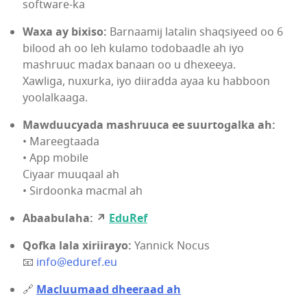
software-ka
Waxa ay bixiso:
Barnaamij latalin shaqsiyeed oo 6
bilood ah oo leh kulamo todobaadle ah iyo
mashruuc madax banaan oo u dhexeeya.
Xawliga, nuxurka, iyo diiradda ayaa ku habboon
yoolalkaaga.
Mawduucyada mashruuca ee suurtogalka ah:
• Mareegtaada
• App mobile
Ciyaar muuqaal ah
• Sirdoonka macmal ah
Abaabulaha: ↗
EduRef
Qofka lala xiriirayo:
Yannick Nocus
📧
info@eduref.eu
🔗
Macluumaad dheeraad ah