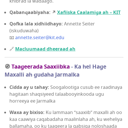
khibrad la wadaago.
Qabanqaabiyaha: ↗
Xafiiska Caalamiga ah – KIT
Qofka lala xidhiidhayo:
Annette Seiter
(iskuduwaha)
📧
annette.seiter@kit.edu
🔗
Macluumaad dheeraad ah
🧭
Taageerada Saaxiibka
- Ka hel Hage
Maxalli ah gudaha Jarmalka
Cidda ay u tahay:
Soogalootiga cusub ee raadinaya
hagitaan shaqsiyeed talaabooyinkooda ugu
horreeya ee Jarmalka
Waxa ay bixiso:
Ku lammaan “saaxiib” maxalli ah oo
kaa caawiya caqabadaha maalinlaha ah, ku weheliya
ballamaha, oo ku taageera la qabsiga noloshaada