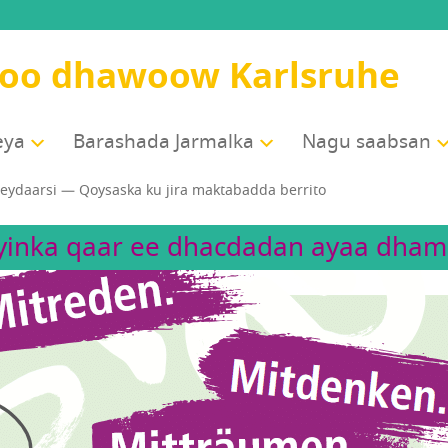
soo dhawoow Karlsruhe
eya
Barashada Jarmalka
Nagu saabsan
eydaarsi — Qoysaska ku jira maktabadda berrito
inka qaar ee dhacdadan ayaa dham