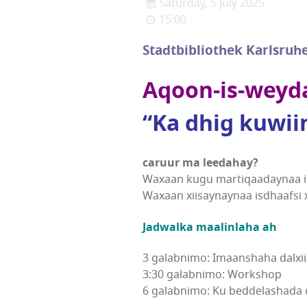
Saturday, 5 July 2025
15:00
Stadtbibliothek Karlsruh
Aqoon-is-weyda
“Ka dhig kuwii
caruur ma leedahay?
Waxaan kugu martiqaadaynaa ina
Waxaan xiisaynaynaa isdhaafsi x
Jadwalka maalinlaha ah
3 galabnimo: Imaanshaha dalxii
3:30 galabnimo: Workshop
6 galabnimo: Ku beddelashada 