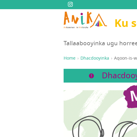
Ku 
Tallaabooyinka ugu horre
Home
Dhacdooyinka
Aqoon-is-w
Dhacdooy