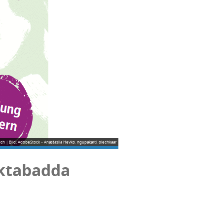
ch | Bild: AdobeStock – Anastasiia Hevko, ngupakarti, olechkaar
aktabadda