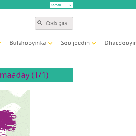
Bulshooyinka
Soo jeedin
Dhacdooyi
maaday (1/1)