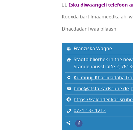
✍🏼
Isku diwaangeli telefoon 
Kooxda bartilmaameedka ah: w
Dhacdadani waa bilaash
Franziska Wagne
Stadtbibliothek in the ne
Ständehausstraße 2, 7613
Ku muuji Khariidadaha Go
bme@afsta.karlsruhe.de
https://kalender.karlsru
0721 133‑1212