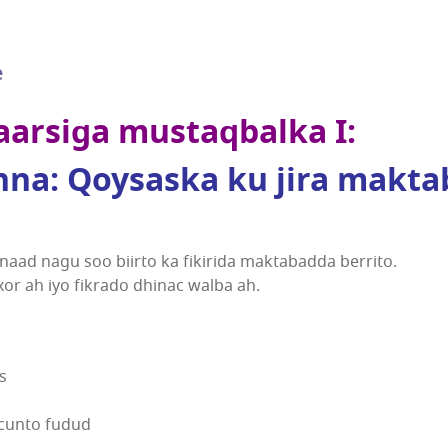
e
arsiga mustaqbalka I:
nna: Qoysaska ku jira makta
ad nagu soo biirto ka fikirida maktabadda berrito.
or ah iyo fikrado dhinac walba ah.
s
cunto fudud