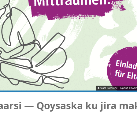
© Stadt Karlsruhe | Layout: Kowars
aarsi — Qoysaska ku jira m