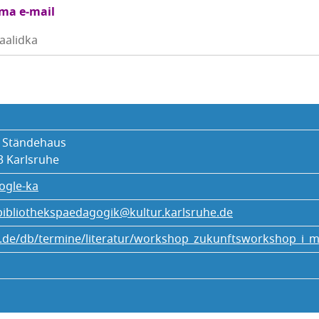
ama e‑mail
aalidka
w Ständehaus
3 Karlsruhe
ogle-ka
bibliothekspaedagogik@kultur.karlsruhe.de
he.de/db/termine/literatur/workshop_zukunftsworkshop_i_m