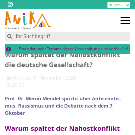
Eine oder mehr Termine dieser Veranstaltung sind vorbei (1/1)
War­um spal­tet der Nah­ost­kon­flikt
die deut­sche Gesellschaft?
Monday, 11 November 2024
20:00
Prof. Dr. Meron Men­del spricht über Anti­se­mi­tis­
mus, Ras­sis­mus und die Debat­te nach dem 7.
Oktober
War­um spal­tet der Nah­ost­kon­flikt