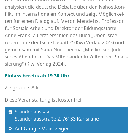
ana­ly­siert die deut­sche Debat­te über den Nah­ost­kon­
flikt im inter­na­tio­na­len Kon­text und zeigt Mög­lich­kei­
ten für einen Dia­log auf. Meron Men­del ist Pro­fes­sor
für Sozia­le Arbeit und Direk­tor der Bil­dungs­stät­te
Anne Frank. Zuletzt erschien das Buch „Über Isra­el
reden. Eine deut­sche Debat­te“ (Kiwi Ver­lag 2023) und
gemein­sam mit Saba-Nur Che­ema „Mus­li­misch-Jüdi­
sches Abend­brot. Das Mit­ein­an­der in Zei­ten der Pola­ri­
sie­rung“ (Kiwi Ver­lag 2024).
Ein­lass bereits ab 19.30 Uhr
Zielgruppe: Alle
Diese Veranstaltung ist kostenfrei
Stän­de­haus­saal
Stän­de­haus­stra­ße 2, 76133 Karls­ru­he
Auf Google Maps zeigen