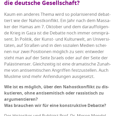
die deut­sche Gesellschaft?
Kaum ein ande­res The­ma wird so pola­ri­sie­rend debat­
tiert wie der Nah­ost­kon­flikt. Ein Jahr nach dem Mas­sa­
ker der Hamas am 7. Okto­ber und dem dar­auf­fol­gen­
de Krieg in Gaza ist die Debat­te noch immer omni­prä­
sent. In Poli­tik, der Kunst- und Kul­tur­welt, an Uni­ver­si­
tä­ten, auf Stra­ßen und in den sozia­len Medi­en schei­
nen nur zwei Posi­tio­nen mög­lich zu sein: ent­we­der
steht man auf der Sei­te Isra­els oder auf der Sei­te der
Paläs­ti­nen­ser. Gleich­zei­tig ist eine dra­ma­ti­sche Zunah­
me von anti­se­mi­ti­schen Angrif­fen fest­zu­stel­len. Auch
Mus­li­me sind mehr Anfein­dun­gen ausgesetzt.
Wie ist es mög­lich, über den Nah­ost­kon­flikt zu dis­
ku­tie­ren, ohne anti­se­mi­tisch oder ras­sis­tisch zu
argumentieren?
Was brau­chen wir für eine kon­struk­ti­ve Debatte?
Der His­to­ri­ker und Publi­zist Prof. Dr. Meron Men­del