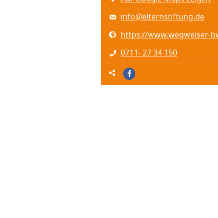
info@elternstiftung.de
https://www.wegweiser-b
0711- 27 34 150