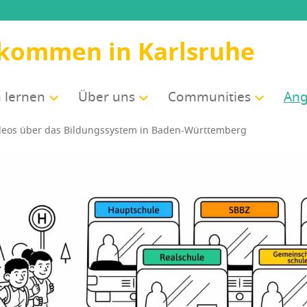
lkommen in Karlsruhe
 ler­nen
Über uns
Com­mu­ni­ties
Ang
i­de­os über das Bil­dungs­sys­tem in Baden-Württemberg