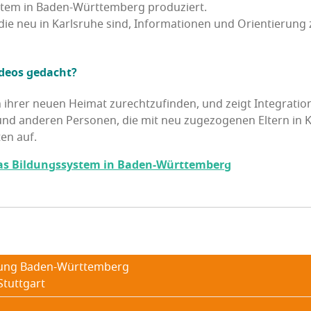
s­tem in Baden-Würt­tem­berg produziert.
n, die neu in Karls­ru­he sind, Infor­ma­tio­nen und Ori­en­tie­ru
­de­os gedacht?
n ihrer neu­en Hei­mat zurecht­zu­fin­den, und zeigt Inte­gra­ti­ons
und ande­ren Per­so­nen, die mit neu zuge­zo­ge­nen Eltern in Ko
ten auf.
 das Bil­dungs­sys­tem in Baden-Württemberg
if­tung Baden-Württemberg
Stutt­gart