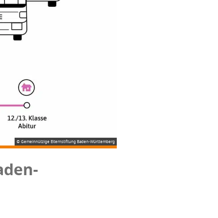
© Gemeinnützige Elternstiftung Baden-Württemberg
Baden-