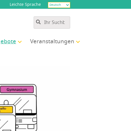
Leichte Sprache
e­bo­te
Ver­an­stal­tun­gen