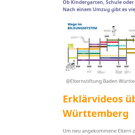
Ob Kin­der­gar­ten, Schu­le od
Nach einem Umzug gibt es vie­l
@Elternstiftung Baden Württ
Erklär­vi­de­os 
Württemberg
Um neu ange­kom­me­ne Eltern zu u