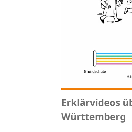
Erklär­vi­de­os 
Württemberg