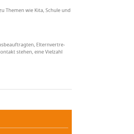
ng zu The­men wie Kita, Schu­le und
­be­auf­trag­ten, Eltern­ver­tre­
n­takt ste­hen, eine Viel­zahl