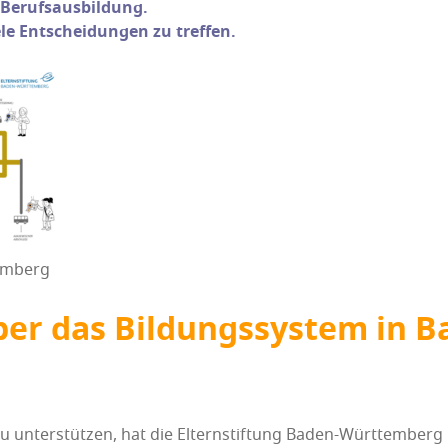
er Berufsausbildung.
e Ent­schei­dun­gen zu treffen.
emberg
über das Bil­dungs­sys­tem in 
nter­stüt­zen, hat die Eltern­stif­tung Baden-Würt­tem­berg Er