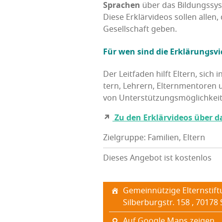
Spra­chen
über das Bil­dungs­sy
Die­se Erklär­vi­de­os sol­len alle
Gesell­schaft geben.
Für wen sind die Erklä­rungs­vi
Der Leit­fa­den hilft Eltern, sich i
tern, Leh­rern, Eltern­men­to­ren 
von Unter­stüt­zungs­mög­lich­kei­
↗
Zu den Erklär­vi­de­os über
Zielgruppe: Familien, Eltern
Dieses Angebot ist kostenlos
Gemein­nüt­zi­ge Eltern­st
Sil­ber­burg­str. 158 , 70178 
Auf Google Maps zeigen