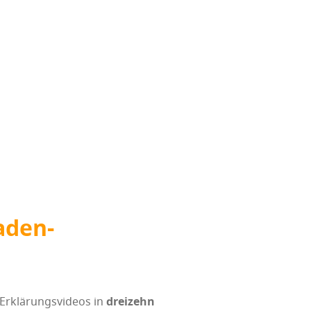
Baden-
klä­rungs­vi­de­os in
drei­zehn