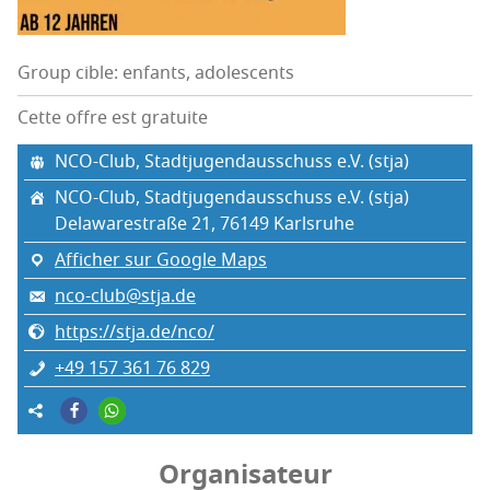
Group cible: enfants, adolescents
Cette offre est gratuite
NCO-Club, Stadt­ju­gen­daus­schuss e.V. (stja)
NCO-Club, Stadt­ju­gen­daus­schuss e.V. (stja)
Dela­wa­res­traße 21, 76149 Karls­ruhe
Afficher sur Google Maps
nco-club@stja.de
https://stja.de/nco/
+49 157 361 76 829
Organisateur