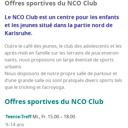
Offres spor­tives du NCO Club
Le NCO Club est un centre pour les enfants
et les jeunes situé dans la par­tie nord de
Karlsruhe.
Outre le café des jeunes, le club des ado­les­cents et les
après-midi en famille sur les ter­rains de jeux envi­ron­
nants, nous pro­po­sons un large éven­tail de sports
urbains.
Nous dis­po­sons de notre propre salle de par­kour et
d’une grande salle où sont pra­ti­qués divers sports tels
que le tri­cking et l’acroyoga.
Offres spor­tives du NCO Club
Tee­nie-Treff
Mi., Fr. 15.00 – 18.00
9–14 ans