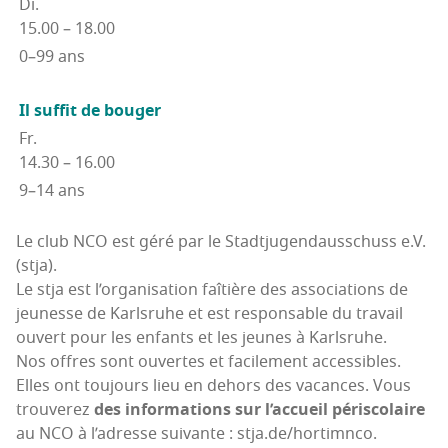
Di.
15.00 – 18.00
0–99 ans
Il suf­fit de bouger
Fr.
14.30 – 16.00
9–14 ans
Le club NCO est géré par le Stadt­ju­gen­daus­schuss e.V.
(stja).
Le stja est l’or­ga­ni­sa­tion faî­tière des asso­cia­tions de
jeu­nesse de Karls­ruhe et est res­pon­sable du tra­vail
ouvert pour les enfants et les jeunes à Karlsruhe.
Nos offres sont ouvertes et faci­le­ment accessibles.
Elles ont tou­jours lieu en dehors des vacances. Vous
trou­ve­rez
des infor­ma­tions sur l’ac­cueil péri­sco­laire
au NCO à l’a­dresse sui­vante : stja.de/hortimnco.