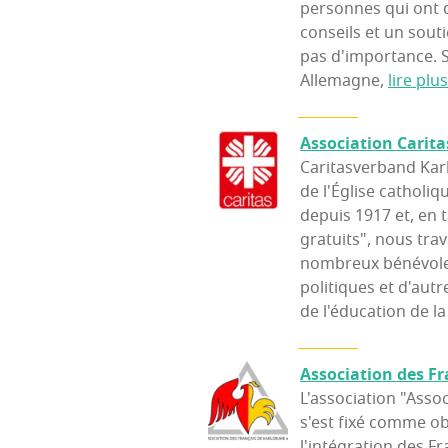
personnes qui ont 
conseils et un souti
pas d'importance. S
Allemagne,
lire plus
Asso­cia­tion Cari­
Caritasverband Karls
de l'Église cathol
depuis 1917 et, en 
gratuits", nous trav
nombreux bénévole
politiques et d'autr
de l'éducation de l
Asso­cia­tion des Fr
L'association "Assoc
s'est fixé comme ob
l'intégration des F