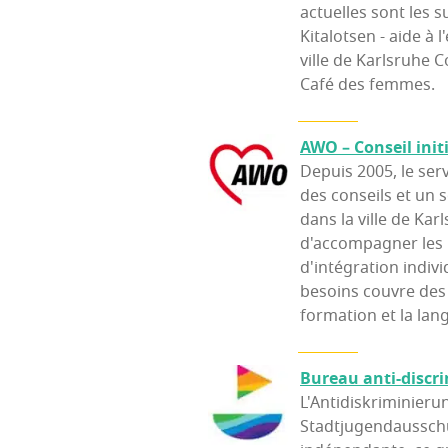
actuelles sont les s
Kitalotsen - aide à 
ville de Karlsruhe C
Café des femmes
AWO – Conseil ini­t
Depuis 2005, le se
des conseils et un 
dans la ville de Kar
d'accompagner les 
d'intégration indivi
besoins couvre des t
formation et la lang
Bureau anti-dis­cri
L'Antidiskriminieru
Stadtjugendausschu