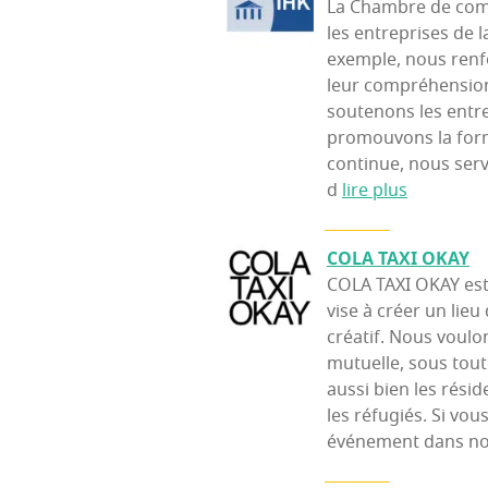
La Chambre de comm
les entreprises de
exemple, nous renfo
leur compréhension 
soutenons les entre
promouvons la form
continue, nous ser
d
lire plus
COLA TAXI OKAY
COLA TAXI OKAY est 
vise à créer un lieu
créatif. Nous voulo
mutuelle, sous tout
aussi bien les rési
les réfugiés. Si vo
événement dans not