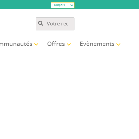
­mu­nau­tés
Offres
Evè­ne­ments