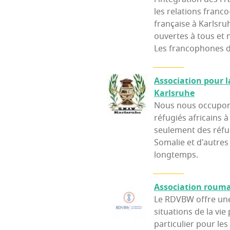
les relations franc
française à Karlsruh
ouvertes à tous et 
Les francophones d
Asso­cia­tion pour l
Karlsruhe
Nous nous occupons
réfugiés africains 
seulement des réfu
Somalie et d'autres 
longtemps.
Asso­cia­tion rou­
Le RDVBW offre une 
situations de la vie
particulier pour le