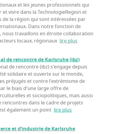
ationaux et les jeunes professionnels qui
er et vivre dans la TechnologieRegion et
s de la région qui sont intéressées par
ternationaux. Dans notre fonction de
e, nous travaillons en étroite collaboration
cteurs locaux, régionaux
lire plus
nal de ren­contre de Karls­ruhe (ibz)
onal de rencontre (ibz) s'engage depuis
té solidaire et ouverte sur le monde,
des préjugés et contre l'extrémisme de
par le biais d'une large offre de
culturelles et sociopolitiques, mais aussi
 rencontres dans le cadre de projets
z est également un point
lire plus
ce et d’in­dus­trie de Karlsruhe