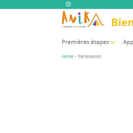
Bie
Pre­mières étapes
App
Home
Partenaires