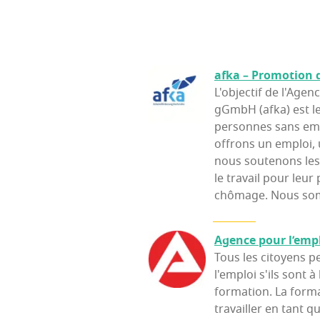
afka – Pro­mo­tion 
L'objectif de l'Age
gGmbH (afka) est le
personnes sans emp
offrons un emploi, 
nous soutenons les 
le travail pour leur
chômage. Nous som
Agence pour l’emp
Tous les citoyens p
l'emploi s'ils sont 
formation. La form
travailler en tant q