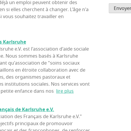
déjà un emploi peuvent obtenir des
Envoye
en si elles cherchent à changer. L'âge n'a
i vous souhaitez travailler en
tas Karlsruhe
ruhe e.V. est l'association d'aide sociale
ique. Nous sommes basés à Karlsruhe
tant qu'association de "soins sociaux
aillons en étroite collaboration avec de
s, des organismes pastoraux et
es institutions sociales. Nos services vont
a petite enfance dans nos
lire plus
an­çais de Karls­ruhe e.V.
iation des Français de Karlsruhe e.V."
jectifs principaux de promouvoir
rançais et des francophones, de renforcer