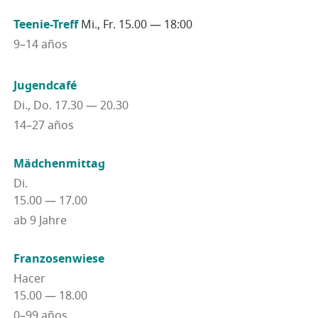
Tee­nie-Treff
Mi., Fr. 15.00 — 18:00
9–14 años
Jugend­ca­fé
Di., Do. 17.30 — 20.30
14–27 años
Mäd­chen­mit­tag
Di.
15.00 — 17.00
ab 9 Jahre
Fran­zo­sen­wie­se
Hacer
15.00 — 18.00
0–99 años