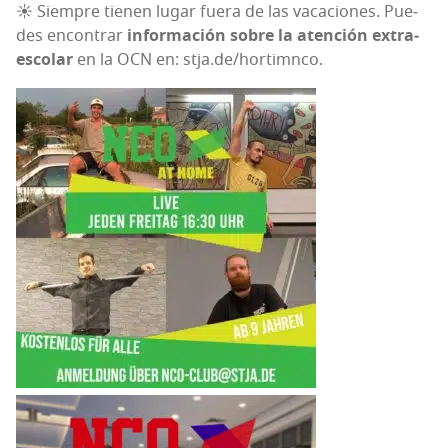
☀ Siem­pre tie­nen lugar fue­ra de las vaca­cio­nes. Pue­
des encon­trar
infor­ma­ción sobre la aten­ción extra­
es­co­lar
en la OCN en: stja.de/hortimnco.