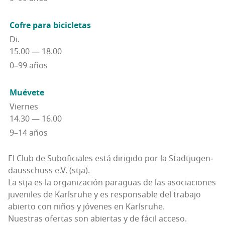
Cofre para bicicletas
Di.
15.00 — 18.00
0–99 años
Mué­ve­te
Vier­nes
14.30 — 16.00
9–14 años
El Club de Sub­ofi­cia­les está diri­gi­do por la Stadt­ju­gen­
dauss­chuss e.V. (stja).
La stja es la orga­ni­za­ción para­guas de las aso­cia­cio­nes
juve­ni­les de Karls­ruhe y es res­pon­sa­ble del tra­ba­jo
abier­to con niños y jóve­nes en Karlsruhe.
Nues­tras ofer­tas son abier­tas y de fácil acceso.