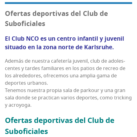
Ofer­tas depor­ti­vas del Club de
Suboficiales
El Club NCO es un cen­tro infan­til y juve­nil
situa­do en la zona nor­te de Karlsruhe.
Ade­más de nues­tra cafe­te­ría juve­nil, club de ado­les­
cen­tes y tar­des fami­lia­res en los patios de recreo de
los alre­de­do­res, ofre­ce­mos una amplia gama de
depor­tes urbanos.
Tene­mos nues­tra pro­pia sala de par­kour y una gran
sala don­de se prac­ti­can varios depor­tes, como tric­king
y acroyoga.
Ofer­tas depor­ti­vas del Club de
Suboficiales