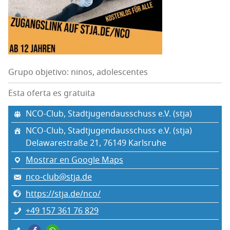
Grupo objetivo: ninos, adolescentes
Esta oferta es gratuita
NCO-Club, Stadt­ju­gen­dauss­chuss e.V. (stja)
NCO-Club, Stadt­ju­gen­dauss­chuss e.V. (stja)
Dela­wa­res­traße 21, 76149 Karls­ruhe
Mostrar en Google Maps
nco-club@stja.de
https://stja.de/nco/
+49 157 361 76 829