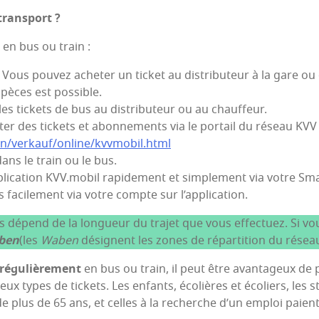
transport ?
 en bus ou train :
us pou­vez ache­ter un ticket au dis­tri­bu­teur à la gare ou 
spèces est possible.
 les tickets de bus au dis­tri­bu­teur ou au chauffeur.
er des tickets et abon­ne­ments via le por­tail du réseau KVV 
en/verkauf/online/kvvmobil.html
dans le train ou le bus.
pplication KVV.mobil rapi­de­ment et sim­ple­ment via votre Sm
 faci­le­ment via votre compte sur l’application.
s dépend de la lon­gueur du tra­jet que vous effec­tuez. Si vou
ben
(les
Waben
dési­gnent les zones de répar­ti­tion du résea
régu­liè­re­ment
en bus ou train, il peut être avan­ta­geux d
eux types de tickets. Les enfants, éco­lières et éco­liers, les st
de plus de 65 ans, et celles à la recherche d’un emploi paient 