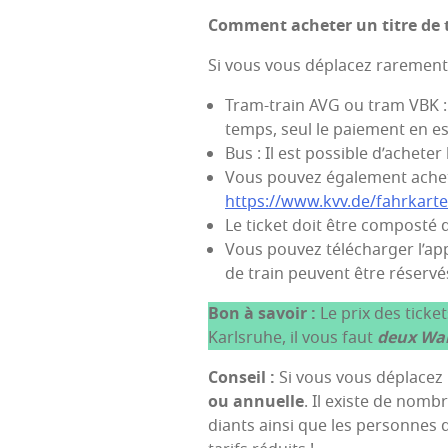
Com­ment ache­ter un titre de 
Si vous vous dépla­cez rare­ment
Tram-train AVG ou tram VBK : Vo
temps, seul le paie­ment en e
Bus : Il est pos­sible d’acheter
Vous pou­vez éga­le­ment ache­t
https://www.kvv.de/fahrkart
Le ticket doit être com­pos­té 
Vous pou­vez télé­char­ger l’a
de train peuvent être réser­vés
Bon à savoir :
Le prix des ticket
Karls­ruhe, il vous faut
deux
Wa
Conseil :
Si vous vous dépla­cez
ou annuelle
. Il existe de nom­br
diants ain­si que les per­sonnes 