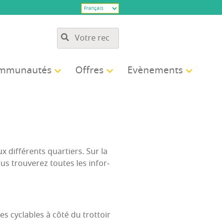
­mu­nau­tés
Offres
Evè­ne­ments
dif­fé­rents quar­tiers. Sur la
ous trou­ve­rez toutes les infor­
es cyclables à côté du trottoir