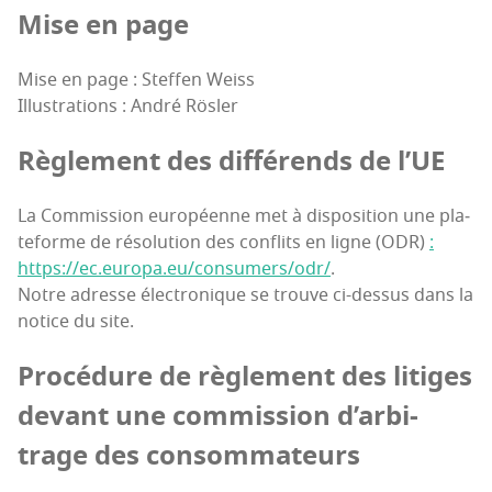
Mise en page
Mise en page : Stef­fen Weiss
Illus­tra­tions : André Rösler
Règle­ment des dif­fé­rends de l’UE
La Com­mis­sion euro­péenne met à dis­po­si­tion une pla­
te­forme de réso­lu­tion des conflits en ligne (ODR)
:
https://ec.europa.eu/consumers/odr/
.
Notre adresse élec­tro­nique se trouve ci-des­sus dans la
notice du site.
Pro­cé­dure de règle­ment des litiges
devant une com­mis­sion d’ar­bi­
trage des consommateurs