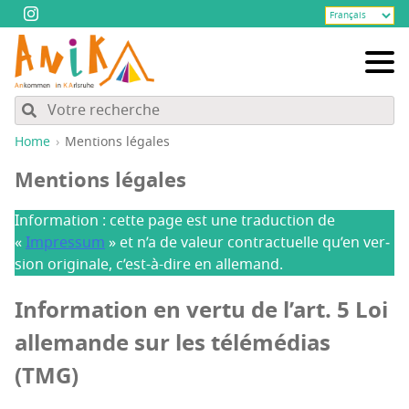
Home
Men­tions légales
Men­tions légales
Infor­ma­tion : cette page est une tra­duc­tion de
«
Impres­sum
» et n’a de valeur contrac­tuelle qu’en ver­
sion ori­gi­nale, c’est-à-dire en allemand.
Infor­ma­tion en ver­tu de l’art. 5 Loi
alle­mande sur les télé­mé­dias
(TMG)