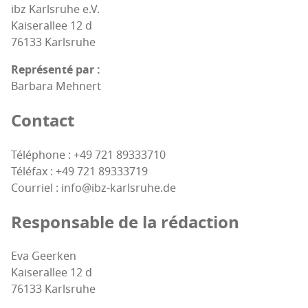
ibz Karls­ruhe e.V.
Kai­se­ral­lee 12 d
76133 Karls­ruhe
Repré­sen­té par :
Bar­ba­ra Mehnert
Contact
Télé­phone : +49 721 89333710
Télé­fax : +49 721 89333719
Cour­riel : info@ibz-karlsruhe.de
Res­pon­sable de la rédaction
Eva Geer­ken
Kai­se­ral­lee 12 d
76133 Karls­ruhe