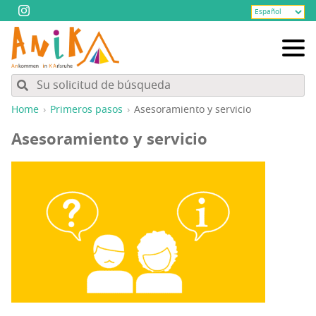
Home
Pri­me­ros pasos
Ase­so­ra­mien­to y servicio
Ase­so­ra­mien­to y servicio