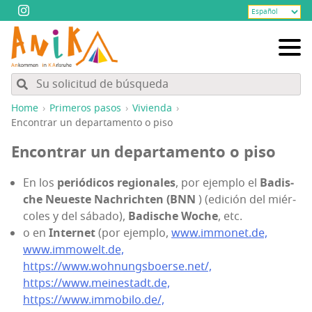
Home
Pri­me­ros pasos
Vivien­da
Encon­trar un depar­ta­men­to o piso
Encon­trar un depar­ta­men­to o piso
En los
perió­di­cos regio­na­les
, por ejem­plo el
Badis­
che Neues­te Nachrich­ten (BNN
) (edi­ción del miér­
co­les y del sába­do),
Badis­che Woche
, etc.
o en
Inter­net
(por ejem­plo,
www.immonet.de,
www.immowelt.de,
https://www.wohnungsboerse.net/,
https://www.meinestadt.de,
https://www.immobilo.de/,