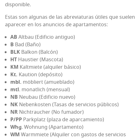
disponible.
Estas son algu­nas de las abre­via­tu­ras úti­les que sue­len
apa­re­cer en los anun­cios de apartamentos:
AB
Alt­bau (Edi­fi­cio antiguo)
B
Bad (Baño)
BLK
Bal­kon (Bal­cón)
HT
Haus­tier (Mas­co­ta)
KM
Kalt­mie­te (alqui­ler básico)
Kt.
Kau­tion (depó­si­to)
mbl.
möbliert (amue­bla­do)
mtl
. monatlich (men­sual)
NB
Neu­bau (Edi­fi­cio nuevo)
NK
Neben­kos­ten (Tasas de ser­vi­cios públicos)
NR
Nich­trau­cher (No fumador)
P/PP
Park­platz (pla­za de aparcamiento)
Whg
. Woh­nung (Apar­ta­men­to)
WM
Warm­mie­te (Alqui­ler con gas­tos de ser­vi­cios