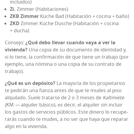
incluidos)
Zi.
Zim­mer (Habi­ta­cio­nes)
ZKB Zim­mer
Küche Bad (Habi­ta­ción + coci­na + baño)
ZKD
Zim­mer Küche Dus­che (Habi­ta­ción + coci­na
+ ducha)
Con­se­jo:
¿Qué debo lle­var cuan­do vaya a ver la
vivien­da?
Una copia de su docu­men­to de iden­ti­dad y,
si lo tie­ne, la con­fir­ma­ción de que tie­ne un tra­ba­jo (por
ejem­plo, una nómi­na o una copia de su con­tra­to de
trabajo).
¿Qué es un depó­si­to?
La mayo­ría de los pro­pie­ta­rios
te pedi­rán una fian­za antes de que te mudes al piso
alqui­la­do. Sue­le tra­tar­se de 2 o 3 meses de
Kalt­mie­te
(
KM
—
alqui­ler bási­co), es decir, el alqui­ler sin incluir
los gas­tos de ser­vi­cios públi­cos. Este dine­ro lo recu­pe­
ra­rás cuan­do te mudes, a no ser que haya que repa­rar
algo en la vivienda.