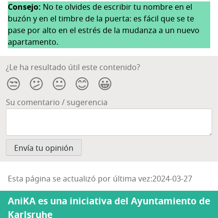
Con­se­jo:
No te olvi­des de escri­bir tu nom­bre en el
buzón y en el tim­bre de la puer­ta: es fácil que se te
pase por alto en el estrés de la mudan­za a un nue­vo
apartamento.
¿Le ha resultado útil este contenido?
😒
😕
😐
😊
😀
Su comentario / sugerencia
Esta página se actualizó por última vez:2024-03-27
AniKA es una iniciativa del Ayuntamiento de
Karlsruhe