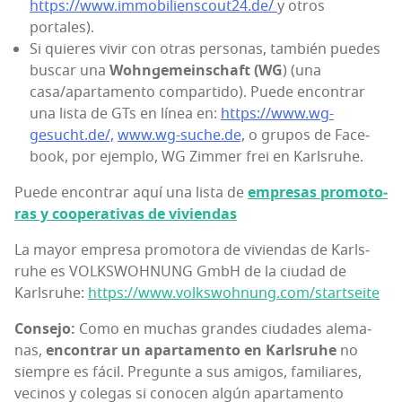
https://www.immobilienscout24.de/
y otros
portales).
Si quie­res vivir con otras per­so­nas, tam­bién pue­des
bus­car una
Wohn­ge­meins­chaft (WG
) (una
casa/apartamento com­par­ti­do). Pue­de encon­trar
una lis­ta de GTs en línea en:
https://www.wg-
gesucht.de/,
www.wg-suche.de,
o gru­pos de Face­
book, por ejem­plo, WG Zim­mer frei en Karlsruhe.
Pue­de encon­trar aquí una lis­ta de
empre­sas pro­mo­to­
ras y coope­ra­ti­vas de vivien­das
La mayor empre­sa pro­mo­to­ra de vivien­das de Karls­
ruhe es VOLKSWOHNUNG GmbH de la ciu­dad de
Karls­ruhe:
https://www.volkswohnung.com/startseite
Con­se­jo:
Como en muchas gran­des ciu­da­des ale­ma­
nas,
encon­trar un apar­ta­men­to en Karls­ruhe
no
siem­pre es fácil. Pre­gun­te a sus ami­gos, fami­lia­res,
veci­nos y cole­gas si cono­cen algún apar­ta­men­to