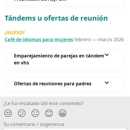
Tán­dems
u ofer­tas de reunión
¡NUEVO!
Café de idio­mas para muje­res
febre­ro — mar­zo 2026
Empa­re­ja­mien­to de pare­jas en tán­dem
en vhs
Ofer­tas de reunio­nes para padres
¿Le ha resultado útil este contenido?
😒
😕
😐
😊
😀
Su comentario / sugerencia