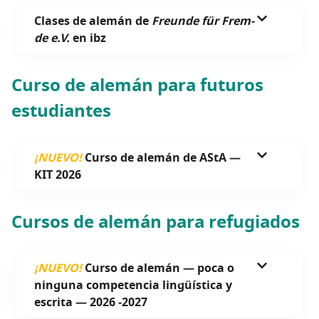
Cla­ses de ale­mán de
Freun­de für Frem­
de e.V.
en ibz
Cur­so de ale­mán para futu­ros
estudiantes
¡NUEVO!
Cur­so de ale­mán de AStA —
KIT 2026
Cur­sos de ale­mán para refugiados
¡NUEVO!
Cur­so de ale­mán — poca o
nin­gu­na com­pe­ten­cia lin­güís­ti­ca y
escri­ta — 2026 ‑2027