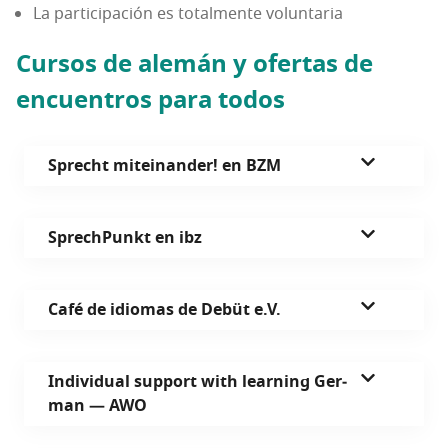
La par­ti­ci­pa­ción es total­men­te voluntaria
Cur­sos de ale­mán y ofer­tas de
encuen­tros para todos
Sprecht mitei­nan­der! en BZM
Sprech­Punkt en ibz
Café de idio­mas de Debüt e.V.
Indi­vi­dual sup­port with lear­ning Ger­
man
— AWO