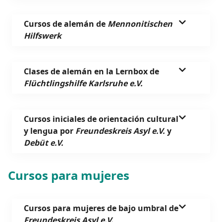
Cur­sos de ale­mán de
Men­no­ni­tis­chen
Hilfswerk
Cla­ses de ale­mán en la Lern­box de
Flüchtlingshil­fe Karls­ruhe e.V.
Cur­sos ini­cia­les de orien­ta­ción cul­tu­ral
y len­gua por
Freun­des­kreis Asyl e.V.
y
Debüt e.V.
Cur­sos para mujeres
Cur­sos para muje­res de bajo umbral de
Freun­des­kreis Asyl e.V.