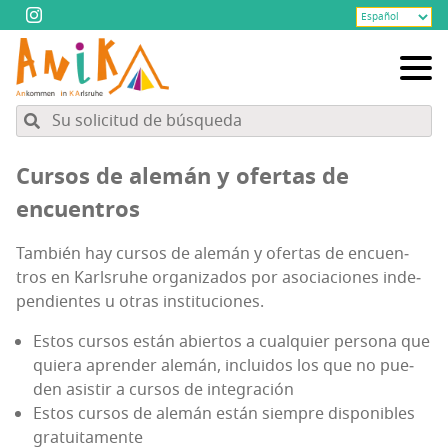
Cur­sos de ale­mán y ofer­tas de
encuentros
Tam­bién hay cur­sos de ale­mán y ofer­tas de encuen­
tros en Karls­ruhe orga­ni­za­dos por aso­cia­cio­nes inde­
pen­dien­tes u otras instituciones.
Estos cur­sos están abier­tos a cual­quier per­so­na que
quie­ra apren­der ale­mán, inclui­dos los que no pue­
den asis­tir a cur­sos de integración
Estos cur­sos de ale­mán están siem­pre dis­po­ni­bles
gratuitamente