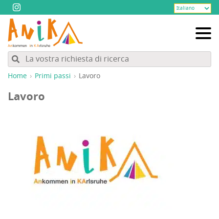
Home
Pri­mi passi
Lavo­ro
Lavo­ro