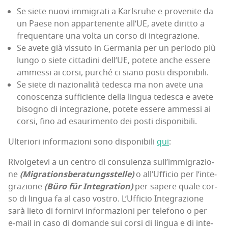
Se sie­te nuo­vi immi­gra­ti a Karl­sru­he e pro­ve­ni­te da
un Pae­se non appar­te­nen­te all’UE, ave­te dirit­to a
fre­quen­ta­re una vol­ta un cor­so di integrazione.
Se ave­te già vis­su­to in Ger­ma­nia per un perio­do più
lun­go o sie­te cit­ta­di­ni del­l’UE, pote­te anche esse­re
ammes­si ai cor­si, pur­ché ci sia­no posti disponibili.
Se sie­te di nazio­na­li­tà tede­sca ma non ave­te una
cono­scen­za suf­fi­cien­te del­la lin­gua tede­sca e ave­te
biso­gno di inte­gra­zio­ne, pote­te esse­re ammes­si ai
cor­si, fino ad esau­ri­men­to dei posti disponibili.
Ulte­rio­ri infor­ma­zio­ni sono dispo­ni­bi­li
qui
:
Rivol­ge­te­vi a un cen­tro di con­su­len­za sul­l’im­mi­gra­zio­
ne
(Migra­tion­sbe­ra­tungs­stel­le)
o all’Uf­fi­cio per l’in­te­
gra­zio­ne
(Büro für Inte­gra­tion)
per sape­re qua­le cor­
so di lin­gua fa al caso vostro. L’Uf­fi­cio Inte­gra­zio­ne
sarà lie­to di for­nir­vi infor­ma­zio­ni per tele­fo­no o per
e‑mail in caso di doman­de sui cor­si di lin­gua e di inte­