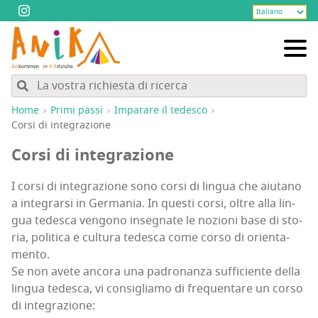
Home
Pri­mi passi
Impa­ra­re il tedesco
Cor­si di integrazione
Cor­si di integrazione
I cor­si di inte­gra­zio­ne sono cor­si di lin­gua che aiu­ta­no
a inte­grar­si in Ger­ma­nia. In que­sti cor­si, oltre alla lin­
gua tede­sca ven­go­no inse­gna­te le nozio­ni base di sto­
ria, poli­ti­ca e cul­tu­ra tede­sca come cor­so di orien­ta­
men­to.
Se non ave­te anco­ra una padro­nan­za suf­fi­cien­te del­la
lin­gua tede­sca, vi con­si­glia­mo di fre­quen­ta­re un cor­so
di integrazione: