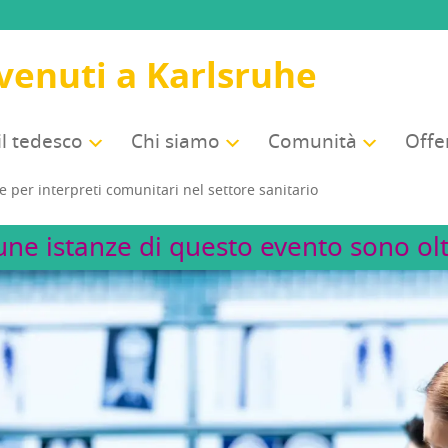
venuti a Karlsruhe
il tedesco
Chi sia­mo
Comu­ni­tà
Offer
e per inter­pre­ti comu­ni­ta­ri nel set­to­re sanitario
une istanze di questo evento sono olt