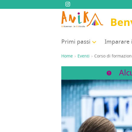
Ben
Pri­mi passi
Impa­ra­re 
Home
Eventi
Cor­so di for­ma­zio­n
Alc