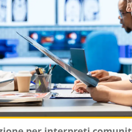
zio­ne per inter­pre­ti comu­ni­ta