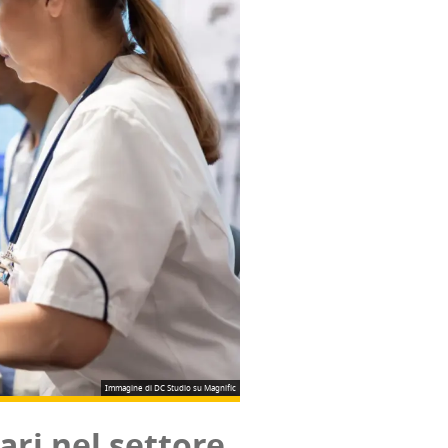
Immagine di DC Studio su Magnific
­ri nel set­to­re