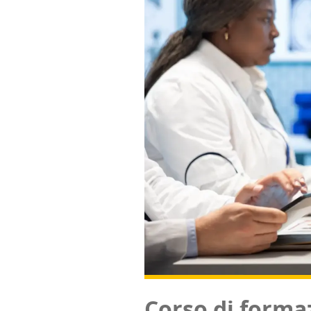
Cor­so di for­ma­