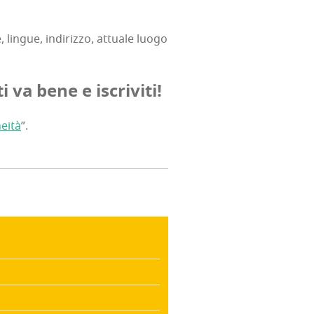
 lin­gue, indi­riz­zo, attua­le luo­go
 ti va bene e iscriviti!
ei­tà
”.