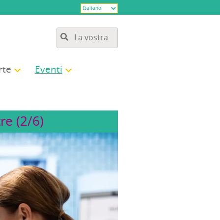
­te
Even­ti
re (2/6)