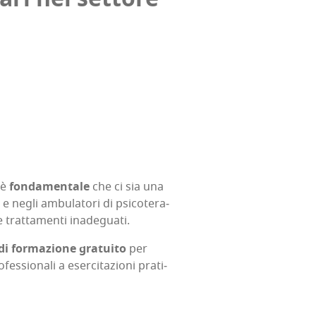
 è
fon­da­men­ta­le
che ci sia una
 e negli ambu­la­to­ri di psi­co­te­ra­
e e trat­ta­men­ti inadeguati.
di for­ma­zio­ne gra­tui­to
per
es­sio­na­li a eser­ci­ta­zio­ni pra­ti­