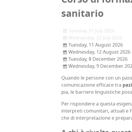
sanitario
Tuesday, 21 July 2026
Wednesday, 22 July 2026
Tuesday, 11 August 2026
Wednesday, 12 August 2026
Tuesday, 8 December 2026
Wednesday, 9 December 20
Quan­do le per­so­ne con un pas­sa
comu­ni­ca­zio­ne effi­ca­ce tra
pazie
pia, le bar­rie­re lin­gui­sti­che pos
Per rispon­de­re a que­sta esi­gen
inter­pre­ti comu­ni­ta­ri, attua­li e 
che di inter­pre­ta­zio­ne e pre­pa­ra