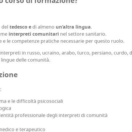
sto cor­so di formazione?
a del
tede­sco e
di alme­no
un’altra lin­gua
.
 come
inter­pre­ti comu­ni­ta­ri
nel set­to­re sanitario.
ze e le com­pe­ten­ze pra­ti­che neces­sa­rie per que­sto ruolo.
 inter­pre­ti in rus­so, ucrai­no, ara­bo, tur­co, per­sia­no, cur­do,
e lin­gue del­le comunità.
zione
:
ma e le dif­fi­col­tà psicosociali
logica
l’identità pro­fes­sio­na­le degli inter­pre­ti di comunità
 medi­co e terapeutico