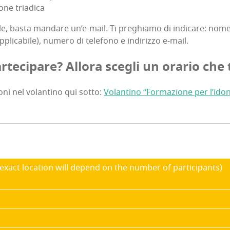
zio­ne triadica
ma­le, basta man­da­re un’e-mail. Ti pre­ghia­mo di indi­ca­re: nome,
ppli­ca­bi­le), nume­ro di tele­fo­no e indi­riz­zo e‑mail.
r­te­ci­pa­re? Allo­ra sce­gli un ora­rio che
o­ni nel volan­ti­no qui sot­to:
Volan­ti­no “For­ma­zio­ne per l’i­do­n
e exact loca­tion will depend on the num­ber of participants)