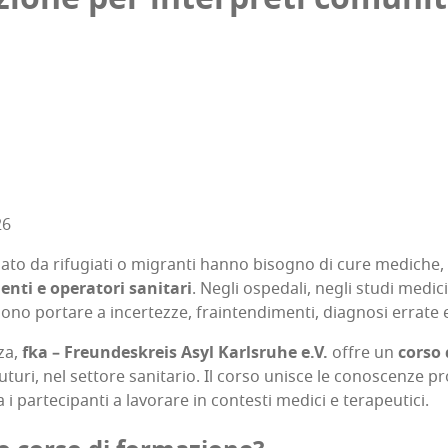
26
­to da rifu­gia­ti o migran­ti han­no biso­gno di cure medi­che,
n­ti e ope­ra­to­ri sani­ta­ri
. Negli ospe­da­li, negli stu­di medi­ci
­so­no por­ta­re a incer­tez­ze, frain­ten­di­men­ti, dia­gno­si erra­t
­za,
fka – Freun­de­skreis Asyl Karl­sru­he e.V.
offre un
cor­so 
futu­ri, nel set­to­re sani­ta­rio. Il cor­so uni­sce le cono­scen­ze pro­f
 i par­te­ci­pan­ti a lavo­ra­re in con­te­sti medi­ci e terapeutici.