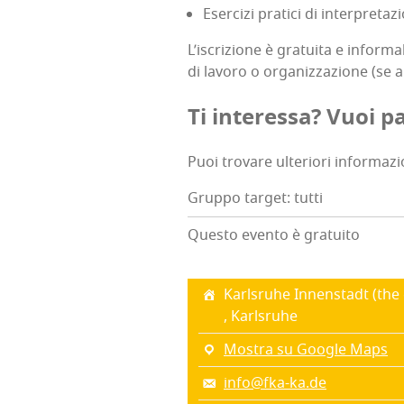
Eser­ci­zi pra­ti­ci di inter­pre­ta­
L’i­scri­zio­ne è gra­tui­ta e infor­
di lavo­ro o orga­niz­za­zio­ne (se a
Ti inte­res­sa? Vuoi pa
Puoi tro­va­re ulte­rio­ri infor­ma­zi
Gruppo target: tutti
Questo evento è gratuito
Karl­sru­he Innen­stadt (th
, Karl­sru­he
Mostra su Google Maps
info@fka-ka.de