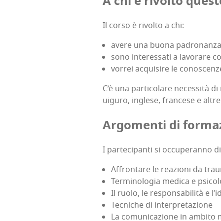
A chi è rivol­to que­
Il cor­so è rivol­to a chi:
ave­re una buo­na padro­nan­z
sono inte­res­sa­ti a lavo­ra­re
vor­rei acqui­si­re le cono­scen­
C’è una par­ti­co­la­re neces­si­tà di
uigu­ro, ingle­se, fran­ce­se e altr
Argo­men­ti di forma
I par­te­ci­pan­ti si occu­pe­ran­no di
Affron­ta­re le rea­zio­ni da trau­
Ter­mi­no­lo­gia medi­ca e psico
Il ruo­lo, le respon­sa­bi­li­tà e 
Tec­ni­che di interpretazione
La comu­ni­ca­zio­ne in ambi­to