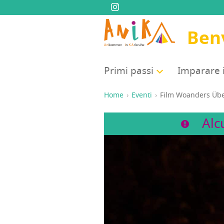
Ben
Pri­mi passi
Impa­ra­re 
Home
Eventi
Film Woan­ders Übe
Alc