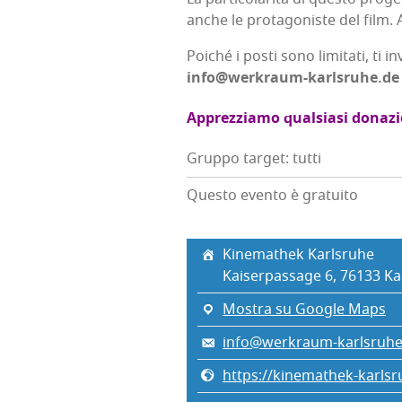
anche le pro­ta­go­ni­ste del film.
Poi­ché i posti sono limi­ta­ti, ti in
info@werkraum-karlsruhe.de
Apprez­zia­mo qual­sia­si donaz
Gruppo target: tutti
Questo evento è gratuito
Kine­ma­thek Karlsruhe
Kai­ser­pas­sa­ge 6, 76133 Ka
Mostra su Google Maps
info@werkraum-karlsruhe
https://kinemathek-karlsr