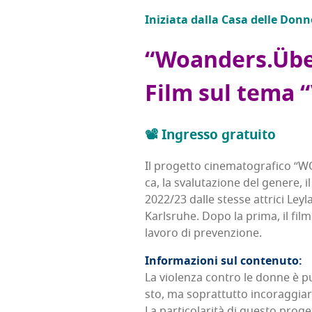
Ini­zia­ta dal­la Casa del­le Don
“Woanders.Über
Film sul tema “V
📽️ Ingres­so gratuito
Il pro­get­to cine­ma­to­gra­fi­co 
ca, la sva­lu­ta­zio­ne del gene­re, i
2022/23 dal­le stes­se attri­ci Ley­
Karl­sru­he. Dopo la pri­ma, il fi
lavo­ro di prevenzione.
Infor­ma­zio­ni sul contenuto:
La vio­len­za con­tro le don­ne è 
sto, ma soprat­tut­to inco­rag­gia­
La par­ti­co­la­ri­tà di que­sto pro­