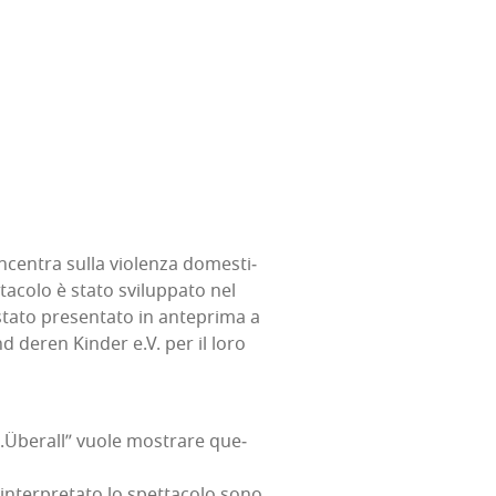
cen­tra sul­la vio­len­za dome­sti­
ta­co­lo è sta­to svi­lup­pa­to nel
ta­to pre­sen­ta­to in ante­pri­ma a
d deren Kin­der e.V. per il loro
rs.Überall” vuo­le mostra­re que­
 inter­pre­ta­to lo spet­ta­co­lo sono