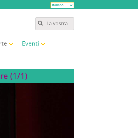
­te
Even­ti
re (1/1)