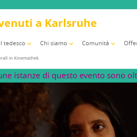
venuti a Karlsruhe
il tedesco
Chi sia­mo
Comu­ni­tà
Offer
­rall in Kinemathek
une istanze di questo evento sono olt