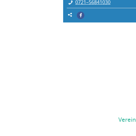
0721–56841030
Verein