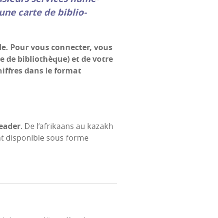
 une carte de biblio­
ide. Pour vous connec­ter, vous
te de biblio­thèque) et de votre
hiffres dans le for­mat
ea­der
. De l’a­fri­kaans au kazakh
t dis­po­nible sous forme