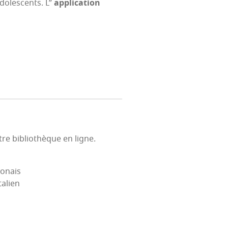
o­les­cents. L”
appli­ca­tion
re biblio­thèque en ligne.
ponais
talien