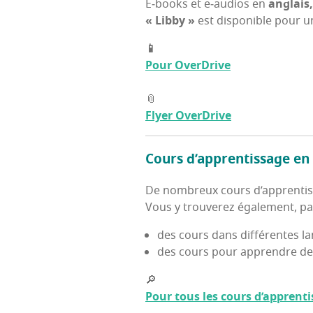
E‑books et e‑audios en
anglais,
« Lib­by »
est dis­po­nible pour une
📱
Pour Over­Drive
📎
Flyer Over­Drive
Cours d’ap­pren­tis­sage en
De nom­breux cours d’ap­pren­tis
Vous y trou­ve­rez éga­le­ment, p
des cours dans dif­fé­rentes lan
des cours pour apprendre des la
🔎
Pour tous les cours d’ap­pren­ti