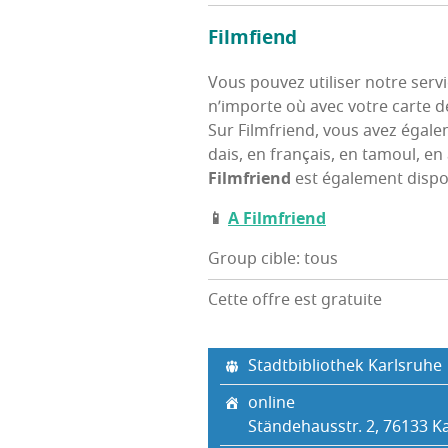
Film­fiend
Vous pou­vez uti­li­ser notre se
n’im­porte où avec votre carte de
Sur Film­friend, vous avez éga­le­
dais, en fran­çais, en tamoul, e
Film­friend
est éga­le­ment dis­p
📱
A Film­friend
Group cible: tous
Cette offre est gratuite
Stadt­bi­blio­thek Karlsruhe
online
Stän­de­hauss­tr. 2, 76133 K