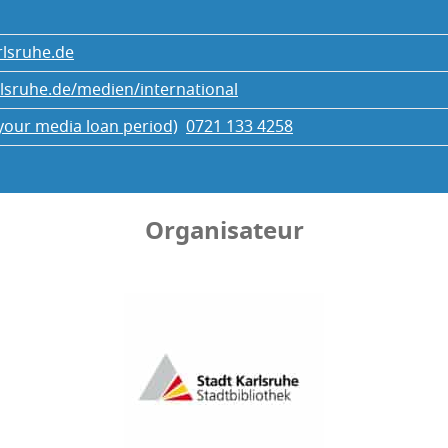
rlsruhe.de
rlsruhe.de/medien/international
 your media loan period)
0721 133 4258
Organisateur