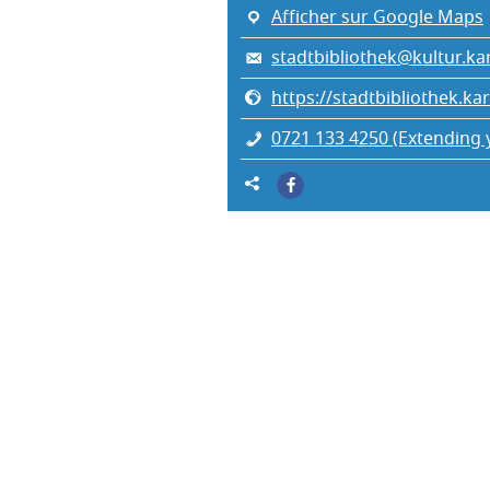
Afficher sur Google Maps
stadtbibliothek@kultur.ka
https://stadtbibliothek.ka
0721 133 4250 (Exten­ding