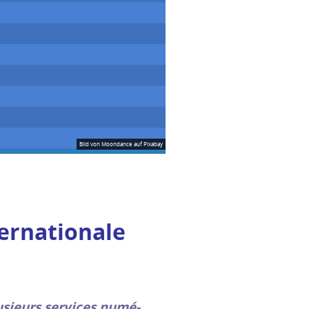
Bild von
Moondance
auf
Pixabay
r­na­tio­nale
u­sieurs ser­vices numé­