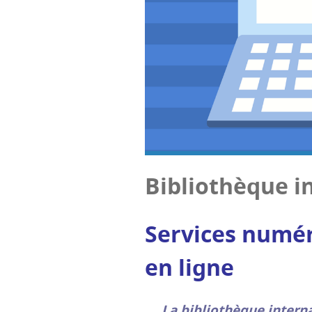
Biblio­thèque in
Ser­vices numé­r
en ligne
La biblio­thèque inter­na