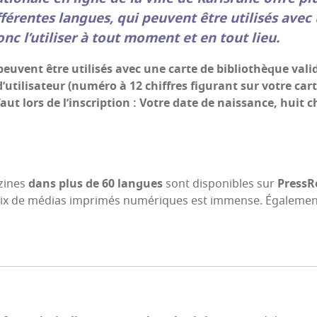
­fé­rentes langues, qui peuvent être uti­li­sés avec
c l’u­ti­li­ser à tout moment et en tout lieu.
peuvent être uti­li­sés avec une carte de biblio­thèque val
­ti­li­sa­teur (numé­ro à 12 chiffres figu­rant sur votre car
ut lors de l’ins­crip­tion : Votre date de nais­sance, huit c
­zines
dans plus de 60 langues
sont dis­po­nibles sur
Press­R
oix de médias impri­més numé­riques est immense. Éga­le­men