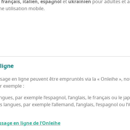
 fran­çais, ita­lien, espa­gnol
et
ukrai­nien
pour adultes et ad
 uti­li­sa­tion mobile.
 ligne
­sage en ligne peuvent être emprun­tés via la « Onleihe », not
ar exemple :
gues, par exemple l’es­pa­gnol, l’an­glais, le fran­çais ou le ja
ngues, par exemple l’al­le­mand, l’an­glais, l’es­pa­gnol ou l’i
s­sage en ligne de l’Onleihe