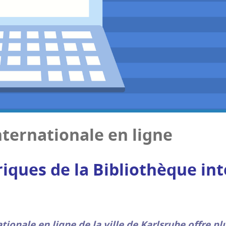
ter­na­tio­nale en ligne
iques de la Biblio­thèque inte
­tio­nale en ligne de la ville de Karls­ruhe offre pl