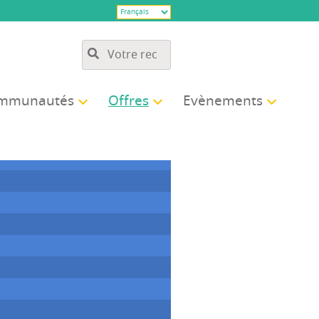
­mu­nau­tés
Offres
Evè­ne­ments