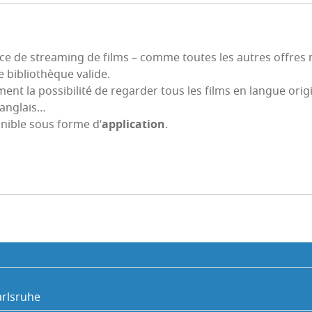
r­vice de strea­ming de films – comme toutes les autres offre
 biblio­thèque valide.
ment la pos­si­bi­li­té de regar­der tous les films en langue ori­
n anglais…
o­nible sous forme d’
appli­ca­tion
.
arls­ruhe