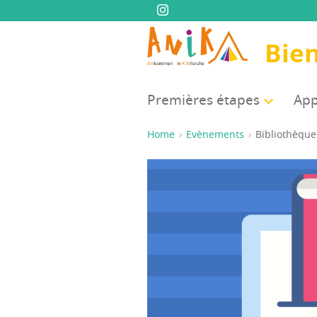
Bie
Pre­mières étapes
App
Home
Evènements
Biblio­thèque 