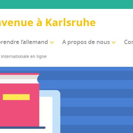
nvenue à Karlsruhe
rendre l’allemand
A pro­pos de nous
Com
inter­na­tio­nale en ligne