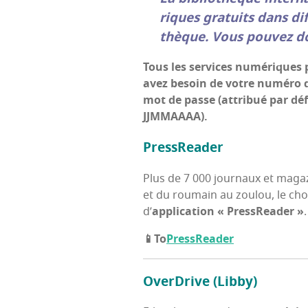
riques gra­tuits dans dif
thèque. Vous pou­vez don
Tous les ser­vices numé­riques 
avez besoin de votre numé­ro d’u
mot de passe (attri­bué par défa
JJMMAAAA).
Press­Rea­der
Plus de 7 000 jour­naux et maga
et du rou­main au zou­lou, le ch
d’
appli­ca­tion « Press­Rea­der »
.
📱To
Press­Rea­der
Over­Drive (Lib­by)