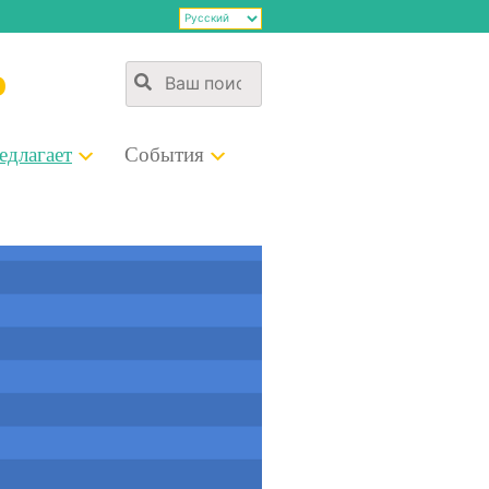
э
д­ла­га­ет
Собы­тия