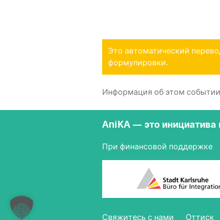
Это автоматический перево
формулировки.
Информация об этом событии б
AniKA — это инициатива
При финансовой поддержке
Свя­жи­тесь с нами
Оттиск