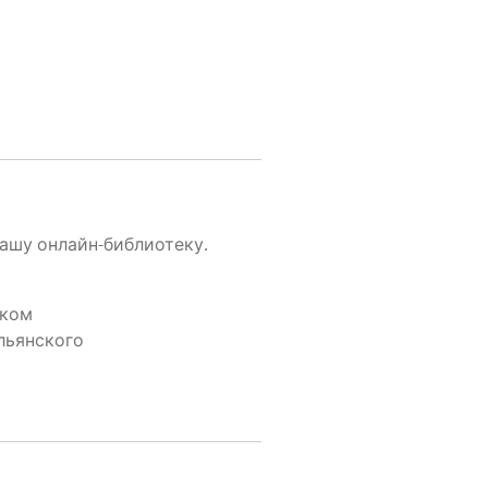
, нашу онлайн-библиотеку.
ском
тальянского