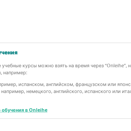
бучения
ые учеб­ные кур­сы мож­но взять на вре­мя через “Onleihe”
и, например:
апри­мер, испан­ском, англий­ском, фран­цуз­ском или япон
, напри­мер, немец­ко­го, англий­ско­го, испан­ско­го или и
 обу­че­ния в Onleihe