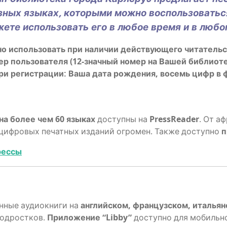
­ных язы­ках, кото­ры­ми мож­но вос­поль­зо­вать­
е­те исполь­зо­вать его в любое вре­мя и в люб
о исполь­зо­вать при нали­чии дей­ству­ю­ще­го чита­тель­с
 поль­зо­ва­те­ля (12-знач­ный номер на Вашей биб­лио­те
ю при реги­стра­ции: Ваша дата рож­де­ния, восемь цифр 
на более чем 60 язы­ках
доступ­ны на
PressReader
. От аф
иф­ро­вых печат­ных изда­ний огро­мен. Так­же доступ­но
п
рессы
н­ные аудиок­ни­ги на
англий­ском, фран­цуз­ском, ита­лья
од­рост­ков.
При­ло­же­ние “Libby”
доступ­но для мобиль­н