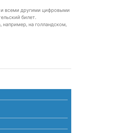
 и все­ми дру­ги­ми циф­ро­вы­ми
тель­ский билет.
, напри­мер, на гол­ланд­ском,