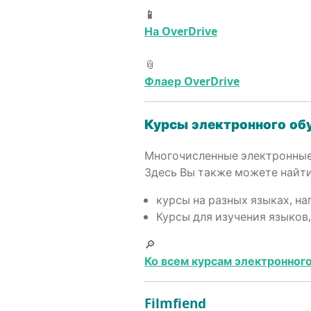
📱
На OverDrive
📎
Фла­ер OverDrive
Кур­сы элек­трон­но­го о
Мно­го­чис­лен­ные элек­трон­н
Здесь Вы так­же може­те най­т
кур­сы на раз­ных язы­ках, н
Кур­сы для изу­че­ния язы­ков
🔎
Ко всем кур­сам элек­трон­но­го
Filmfiend