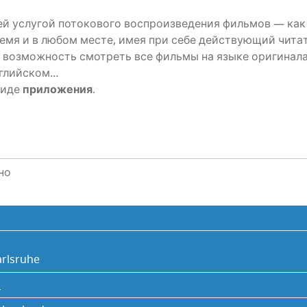
й услу­гой пото­ко­во­го вос­про­из­ве­де­ния филь­мов — как
ре­мя и в любом месте, имея при себе дей­ству­ю­щий чита­
 воз­мож­ность смот­реть все филь­мы на язы­ке ори­ги­на­ла
английском…
 виде
при­ло­же­ния
.
но
arlsruhe
s