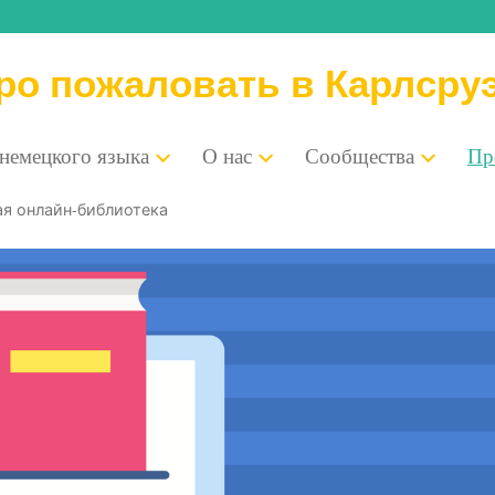
ро пожаловать в Карлсру
 немец­ко­го языка
О нас
Сооб­ще­ства
Пре
ная онлайн-библиотека