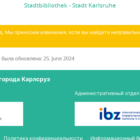
Stadtbibliothek - Stadt Karlsruhe
д. Мы приносим извинения, если вы найдете неправиль
ыла обновлена: 25. June 2024
 города Карлсруэ
Административный отдел
Поли­ти­ка конфиденциальности
Инфор­ма­ци­он­ный 