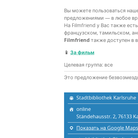
Вы може­те поль­зо­вать­ся наше
пред­ло­же­ни­я­ми — в любое в
На Filmfriend у Вас так­же есть
фран­цуз­ском, тамиль­ском, 
Filmfriend
так­же досту­пен в
📱
За фильм
Целевая группа: все
Это предложение безвозмезд
Stadtbibliothek Karlsruhe
online
Ständehausstr. 2, 76133 K
Показать на Google Map