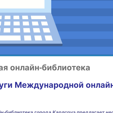
ная онлайн-библиотека
­ги Меж­ду­на­род­ной онлай­
н-биб­лио­те­ка горо­да Карлсруэ пред­ла­га­ет не