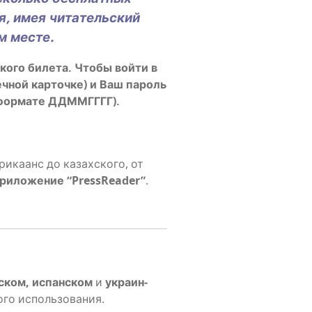
ся, имея чита­тель­ский
ом месте.
ко­го биле­та. Что­бы вой­ти в
ч­ной кар­точ­ке) и Ваш пароль
в фор­ма­те ДДММГГГГ).
ри­ка­анс до казах­ско­го, от
ри­ло­же­ние “PressReader”
.
н­ском, испан­ском
и
укра­ин­
о­го использования.