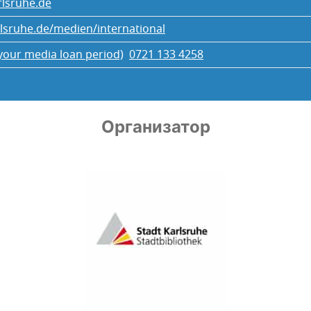
rlsruhe.de
rlsruhe.de/medien/international
your media loan period)
0721 133 4258
Организатор