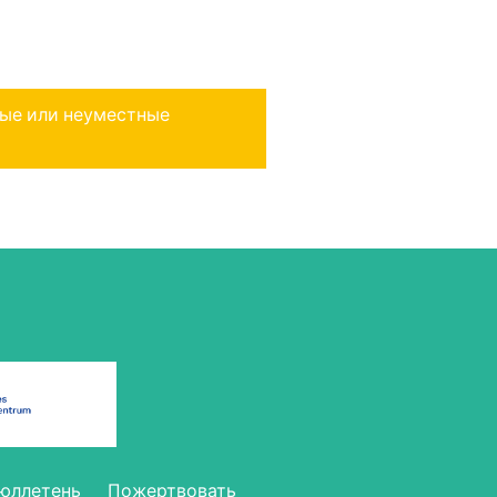
ные или неуместные
бюллетень
Пожерт­во­вать