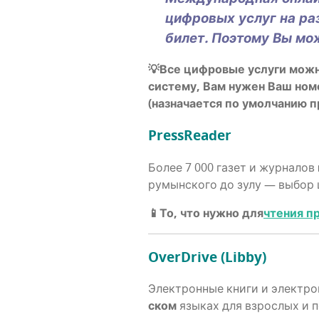
циф­ро­вых услуг на раз
билет. Поэто­му Вы мож
💡Все циф­ро­вые услу­ги мож­н
систе­му, Вам нужен Ваш номер
(назна­ча­ет­ся по умол­ча­ни
PressReader
Более 7 000 газет и жур­на­лов
румын­ско­го до зулу — выбор ц
📱То, что нуж­но для
чте­ния п
OverDrive (Libby)
Элек­трон­ные кни­ги и элек­тро
ском
язы­ках для взрос­лых и п