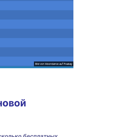
Bild von
Moondance
auf
Pixabay
но­вой
сколь­ко бес­плат­ных