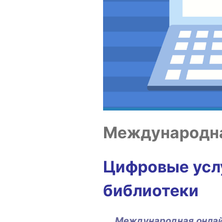
Меж­ду­на­род­
Циф­ро­вые услу
библиотеки
Меж­ду­на­род­ная онлай