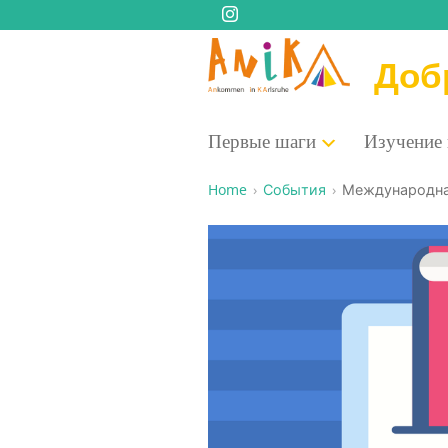
Доб
Пер­вые шаги
Изу­че­ние
Home
События
Меж­ду­на­род­