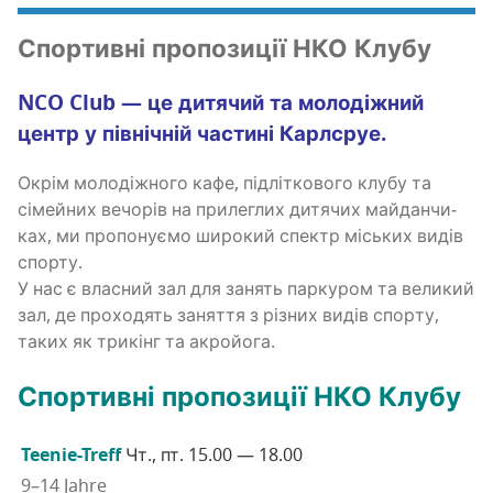
Спор­тив­ні про­по­зи­ції НКО Клубу
NCO Club — це дитя­чий та моло­ді­жний
центр у пів­ні­чній части­ні Карлсруе.
Окрім моло­ді­жно­го кафе, під­лі­тко­во­го клу­бу та
сімей­них вечо­рів на при­ле­глих дитя­чих май­дан­чи­
ках, ми про­по­ну­є­мо широ­кий спектр міських видів
спорту.
У нас є вла­сний зал для занять пар­ку­ром та вели­кий
зал, де про­хо­дять заня­т­тя з різних видів спор­ту,
таких як три­кінг та акройога.
Спор­тив­ні про­по­зи­ції НКО Клубу
Teenie-Treff
Чт., пт. 15.00 — 18.00
9–14 Jahre