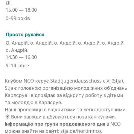
Ді.
15.00 — 18.00
0–99 років
Про­сто рухайся.
О. Андрій, о. Андрій, о. Андрій, о. Андрій, о. Андрій,
о. Андрій.
14.30 — 16.00
9–14 Jahre
Клу­бом NCO керує Stadtjugendausschuss e.V. (Stja).
Stja є голов­ною орга­ні­за­ці­єю моло­ді­жних об’­єд­нань
Карл­сруе і від­по­від­ає за від­кри­ту робо­ту з дітьми
та молод­дю в Карлсруе.
Наші про­по­зи­ції є від­кри­ти­ми та легкодоступними.
☀ Вони зав­жди від­бу­ва­ю­ться поза кані­ку­ла­ми.
Інфор­ма­цію про гру­пи про­дов­же­но­го дня
в NCO
можна зна­йти на сай­ті: stja.de/hortimnco.