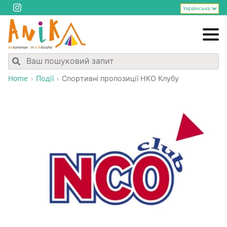
Home
Події
Спор­тив­ні про­по­зи­ції НКО Клубу