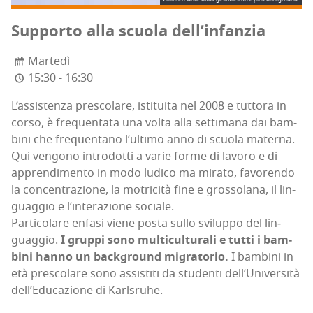
Sup­por­to alla scuo­la dell’infanzia
Martedì
15:30 - 16:30
L’as­si­sten­za pre­sco­la­re, isti­tui­ta nel 2008 e tut­to­ra in
cor­so, è fre­quen­ta­ta una vol­ta alla set­ti­ma­na dai bam­
bi­ni che fre­quen­ta­no l’ul­ti­mo anno di scuo­la materna.
Qui ven­go­no intro­dot­ti a varie for­me di lavo­ro e di
appren­di­men­to in modo ludi­co ma mira­to, favo­ren­do
la con­cen­tra­zio­ne, la motri­ci­tà fine e gros­so­la­na, il lin­
guag­gio e l’in­te­ra­zio­ne sociale.
Par­ti­co­la­re enfa­si vie­ne posta sul­lo svi­lup­po del lin­
guag­gio.
I grup­pi sono mul­ti­cul­tu­ra­li e tut­ti i bam­
bi­ni han­no un back­ground migra­to­rio.
I bam­bi­ni in
età pre­sco­la­re sono assi­sti­ti da stu­den­ti del­l’U­ni­ver­si­tà
del­l’E­du­ca­zio­ne di Karlsruhe.