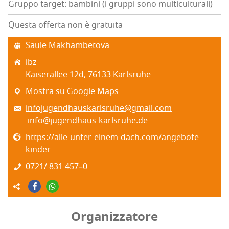
Gruppo target: bambini (i gruppi sono multiculturali)
Questa offerta non è gratuita
Sau­le Makhambetova
ibz
Kai­se­ral­lee 12d, 76133 Karl­sru­he
Mostra su Google Maps
infojugendhauskarlsruhe@gmail.com
info@jugendhaus-karlsruhe.de
https://alle-unter-einem-dach.com/angebote-
kinder
0721/ 831 457–0
Organizzatore