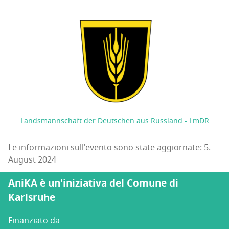
Landsmannschaft der Deutschen aus Russland - LmDR
Le informazioni sull'evento sono state aggiornate: 5.
August 2024
AniKA è un'iniziativa del Comune di
Karlsruhe
Finanziato da