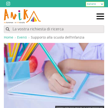
Home
Eventi
Sup­por­to alla scuo­la dell’infanzia
Children write book gestures on a pink background.