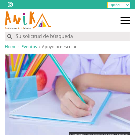
Home
Eventos
Apo­yo preescolar
Children write book gestures on a pink background.