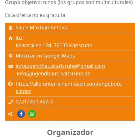
Grupo objetivo: ninos (los grupos son multiculturales)
Esta oferta no es gratuita
Sau­le Makhambetova
ibz
Kai­se­ra­llee 12d, 76133 Karls­ruhe
Mostrar en Google Maps
infojugendhauskarlsruhe@gmail.com
info@jugendhaus-karlsruhe.de
https://alle-unter-einem-dach.com/angebote-
kinder
0721/ 831 457–0
Organizador