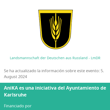
Landsmannschaft der Deutschen aus Russland - LmDR
Se ha actualizado la información sobre este evento: 5.
August 2024
AniKA es una iniciativa del Ayuntamiento de
Karlsruhe
Financiado por