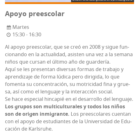
Apo­yo preescolar
Martes
15:30 - 16:30
Al apo­yo pre­es­co­lar, que se creó en 2008 y sigue fun­
cio­nan­do en la actua­li­dad, asis­ten una vez a la sema­na
niños que cur­san el últi­mo año de guardería.
Aquí se les pre­sen­tan diver­sas for­mas de tra­ba­jo y
apren­di­za­je de for­ma lúdi­ca pero diri­gi­da, lo que
fomen­ta su con­cen­tra­ción, su motri­ci­dad fina y grue­
sa, así como el len­gua­je y la inter­ac­ción social.
Se hace espe­cial hin­ca­pié en el desa­rro­llo del len­gua­je.
Los gru­pos son mul­ti­cul­tu­ra­les y todos los niños
son de ori­gen inmi­gran­te.
Los pre­es­co­la­res cuen­tan
con el apo­yo de estu­dian­tes de la Uni­ver­si­dad de Edu­
ca­ción de Karlsruhe.