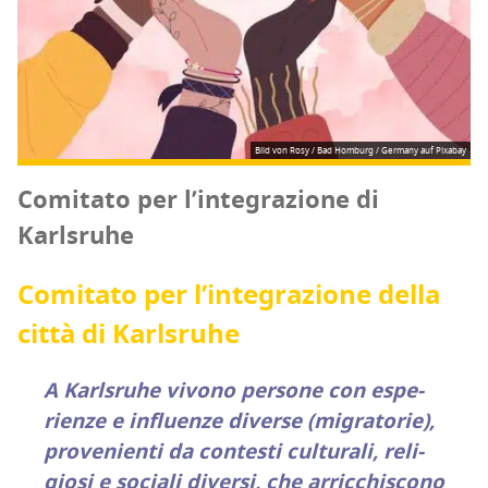
Bild von
Rosy / Bad Homburg / Germany
auf
Pixabay
Comi­ta­to per l’in­te­gra­zio­ne di
Karlsruhe
Comi­ta­to per l’in­te­gra­zio­ne del­la
cit­tà di Karlsruhe
A Karl­sru­he vivo­no per­so­ne con espe­
rien­ze e influen­ze diver­se (migra­to­rie),
pro­ve­nien­ti da con­te­sti cul­tu­ra­li, reli­
gio­si e socia­li diver­si, che arric­chi­sco­no