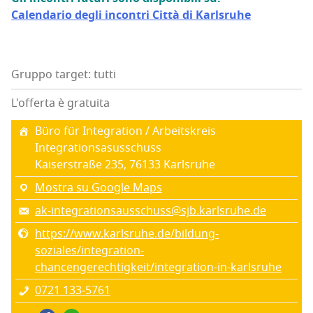
Calen­da­rio degli incon­tri Cit­tà di Karlsruhe
Gruppo target: tutti
L'offerta è gratuita
Büro für Inte­gra­tion / Arbei­tskreis
Integrationsasusschuss
Kai­ser­straße 235, 76133 Karl­sru­he
Mostra su Google Maps
ak-integrationsausschuss@sjb.karlsruhe.de
https://www.karlsruhe.de/bildung-
soziales/integration-
chancengerechtigkeit/integration-in-karlsruhe
0721 133‑5761