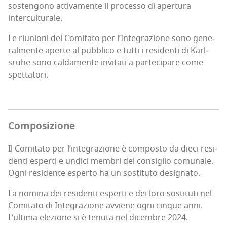
sosten­go­no atti­va­men­te il pro­ces­so di aper­tu­ra
interculturale.
Le riu­nio­ni del Comi­ta­to per l’In­te­gra­zio­ne sono gene­
ral­men­te aper­te al pub­bli­co e tut­ti i resi­den­ti di Karl­
sru­he sono cal­da­men­te invi­ta­ti a par­te­ci­pa­re come
spettatori.
Com­po­si­zio­ne
Il Comi­ta­to per l’in­te­gra­zio­ne è com­po­sto da die­ci resi­
den­ti esper­ti e undi­ci mem­bri del con­si­glio comu­na­le.
Ogni resi­den­te esper­to ha un sosti­tu­to designato.
La nomi­na dei resi­den­ti esper­ti e dei loro sosti­tu­ti nel
Comi­ta­to di Inte­gra­zio­ne avvie­ne ogni cin­que anni.
L’ul­ti­ma ele­zio­ne si è tenu­ta nel dicem­bre 2024.