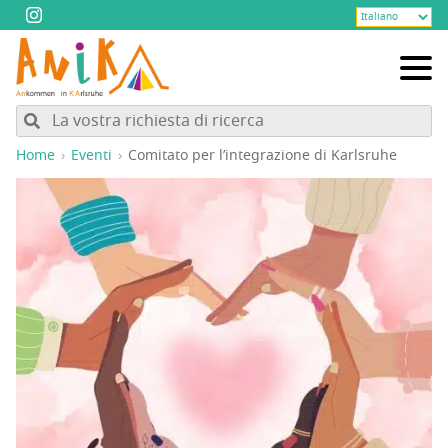
Home
Eventi
Comi­ta­to per l’in­te­gra­zio­ne di Karlsruhe