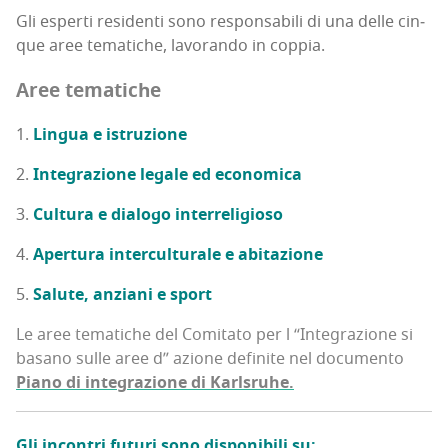
Gli esper­ti resi­den­ti sono respon­sa­bi­li di una del­le cin­
que aree tema­ti­che, lavo­ran­do in coppia.
Aree tema­ti­che
Lin­gua e istruzione
Inte­gra­zio­ne lega­le ed economica
Cul­tu­ra e dia­lo­go interreligioso
Aper­tu­ra inter­cul­tu­ra­le e abitazione
Salu­te, anzia­ni e sport
Le aree tema­ti­che del Comi­ta­to per l “Inte­gra­zio­ne si
basa­no sul­le aree d” azio­ne defi­ni­te nel docu­men­to
Pia­no di inte­gra­zio­ne di Karl­sru­he
.
Gli incon­tri futu­ri sono dispo­ni­bi­li su: