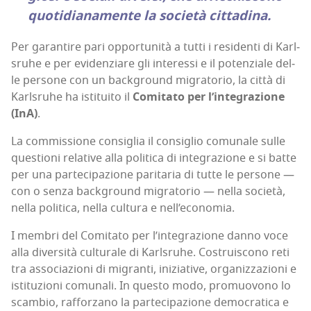
quo­ti­dia­na­men­te la socie­tà cittadina.
Per garan­ti­re pari oppor­tu­ni­tà a tut­ti i resi­den­ti di Karl­
sru­he e per evi­den­zia­re gli inte­res­si e il poten­zia­le del­
le per­so­ne con un back­ground migra­to­rio, la cit­tà di
Karl­sru­he ha isti­tui­to il
Comi­ta­to per l’in­te­gra­zio­ne
(InA)
.
La com­mis­sio­ne con­si­glia il con­si­glio comu­na­le sul­le
que­stio­ni rela­ti­ve alla poli­ti­ca di inte­gra­zio­ne e si bat­te
per una par­te­ci­pa­zio­ne pari­ta­ria di tut­te le per­so­ne —
con o sen­za back­ground migra­to­rio — nel­la socie­tà,
nel­la poli­ti­ca, nel­la cul­tu­ra e nell’economia.
I mem­bri del Comi­ta­to per l’in­te­gra­zio­ne dan­no voce
alla diver­si­tà cul­tu­ra­le di Karl­sru­he. Costrui­sco­no reti
tra asso­cia­zio­ni di migran­ti, ini­zia­ti­ve, orga­niz­za­zio­ni e
isti­tu­zio­ni comu­na­li. In que­sto modo, pro­muo­vo­no lo
scam­bio, raf­for­za­no la par­te­ci­pa­zio­ne demo­cra­ti­ca e