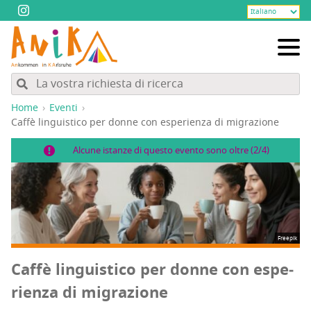
Home
Eventi
Caf­fè lin­gui­sti­co per don­ne con espe­rien­za di migrazione
Alcune istanze di questo evento sono oltre (2/4)
Freepik
Caf­fè lin­gui­sti­co per don­ne con espe­
rien­za di migrazione