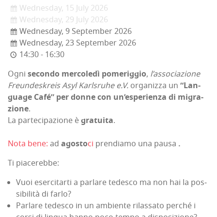
Wednesday, 15 July 2026
Wednesday, 29 July 2026
Wednesday, 9 September 2026
Wednesday, 23 September 2026
14:30 - 16:30
Ogni
secon­do mer­co­le­dì pome­rig­gio
,
l’associazione
Freun­de­skreis Asyl Karl­sru­he e.V.
orga­niz­za un
“Lan­
gua­ge Café” per don­ne con un’esperienza di migra­
zio­ne
.
La par­te­ci­pa­zio­ne è
gra­tui­ta
.
Nota bene:
ad
ago­sto
ci
pren­dia­mo una pau­sa
.
Ti pia­ce­reb­be:
Vuoi eser­ci­tar­ti a par­la­re tede­sco ma non hai la pos­
si­bi­li­tà di farlo?
Par­la­re tede­sco in un ambien­te rilas­sa­to per­ché i