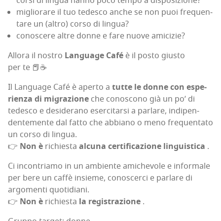
cor­si di lin­gua han­no poco tem­po a disposizione?
miglio­ra­re il tuo tede­sco anche se non puoi fre­quen­
ta­re un (altro) cor­so di lingua?
cono­sce­re altre don­ne e fare nuo­ve amicizie?
Allo­ra il nostro
Lan­gua­ge Café
è il posto giu­sto
per te 📕☕
Il Lan­gua­ge Café è aper­to a
tut­te le don­ne con espe­
rien­za di migra­zio­ne
che cono­sco­no già un po’ di
tede­sco e desi­de­ra­no eser­ci­tar­si a par­la­re, indi­pen­
den­te­men­te dal fat­to che abbia­no o meno fre­quen­ta­to
un cor­so di lin­gua.
👉
Non è
richie­sta
alcu­na cer­ti­fi­ca­zio­ne lin­gui­sti­ca
.
Ci incon­tria­mo in un ambien­te ami­che­vo­le e infor­ma­le
per bere un caf­fè insie­me, cono­scer­ci e par­la­re di
argo­men­ti quo­ti­dia­ni.
👉
Non è
richie­sta
la regi­stra­zio­ne
.