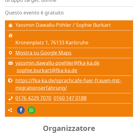
Gruppo target: donne
Questo evento è gratuito
Yass­min Dawal­lu-Pöhler / Sophie Burkart
Kro­nen­pla­tz 1, 76133 Karl­sru­he
Mostra su Google Maps
yassmin.dawallu-poehler@fka-ka.de
sophie.burkart@fka-ka.de
https://fka-ka.de/sprachcafe-fuer-frauen-mit-
migrationserfahrung/
0176 4229 7070
0160 147 0188
Organizzatore