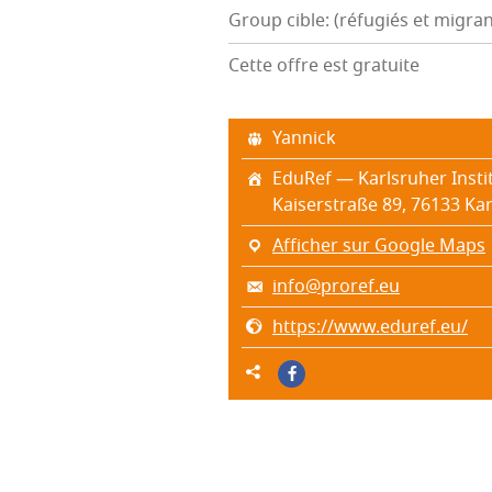
Group cible: (réfugiés et migran
Cette offre est gratuite
Yan­nick
Edu­Ref — Karls­ru­her Ins­ti­
Kai­sers­traße 89, 76133 Kar
Afficher sur Google Maps
info@proref.eu
https://www.eduref.eu/