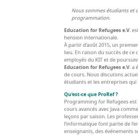
Nous sommes étu­diants et doc­
programmation.
Edu­ca­tion for Refu­gees e.V
. es
hen­sion internationale.
À par­tir d’août 2015, un pre­mier
lieu. En rai­son du suc­cès de ce c
employés du KIT et de pour­suivr
Edu­ca­tion for Refu­gees e.V
. a 
de cours. Nous dis­cu­tons actuel­
étu­diants et les entre­prises q
Qu’est-ce que ProRef ?
Pro­gram­ming for Refu­gees est u
cours avan­cés avec Java comme l
leçons par sai­son. Les pro­fes­s
l’in­for­ma­tique font par­tie de l’
ensei­gnants, des évé­ne­ments s