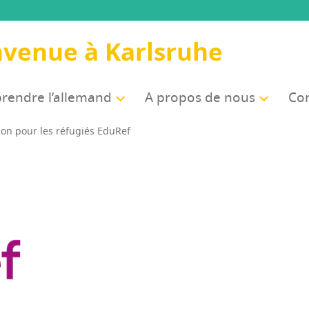
nvenue à Karlsruhe
rendre l’allemand
A pro­pos de nous
Com
ion pour les réfu­giés EduRef