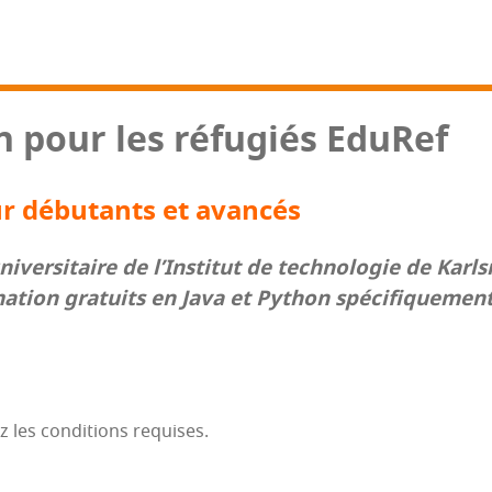
n pour les réfu­giés EduRef
r débu­tants et avancés
ver­si­taire de l’Ins­ti­tut de tech­no­lo­gie de Karl
tion gra­tuits en Java et Python spé­ci­fi­que­ment 
z les condi­tions requises.