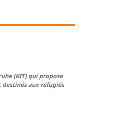
s­ruhe (KIT) qui pro­pose
des­ti­nés aux réfu­giés