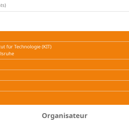
ts)
tut für Tech­no­lo­gie (KIT)
ls­ruhe
Organisateur