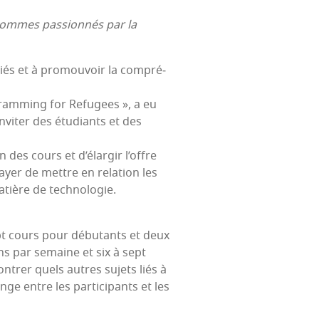
 sommes pas­sion­nés par la
giés et à pro­mou­voir la com­pré­
­gram­ming for Refu­gees », a eu
n­vi­ter des étu­diants et des
n des cours et d’é­lar­gir l’offre
sayer de mettre en rela­tion les
matière de technologie.
sept cours pour débu­tants et deux
ns par semaine et six à sept
n­trer quels autres sujets liés à
nge entre les par­ti­ci­pants et les