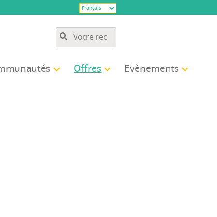
­mu­nau­tés
Offres
Evè­ne­ments