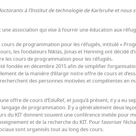
to­rants à l’Ins­ti­tut de tech­no­lo­gie de Karls­ruhe et nous
t une asso­cia­tion qui vise à four­nir une édu­ca­tion aux réfu­
 cours de pro­gram­ma­tion pour les réfu­giés, inti­tu­lé « Pro
ours, les fon­da­teurs Nik­las, Jonas et Hen­ning ont déci­dé d’i
e les cours de pro­gram­ma­tion pour les réfugiés.
été fon­dée en décembre 2015 afin de sim­pli­fier l’or­ga­ni­sa­tio
le­ment de la manière d’é­lar­gir notre offre de cours et d’es­
ui recherchent des per­sonnes moti­vées et com­pé­tentes en 
ne offre de cours d’E­du­Ref, et jus­qu’à pré­sent, il y a eu 
an­gage de pro­gram­ma­tion. Il y a géné­ra­le­ment deux leço
eurs du KIT donnent sou­vent une confé­rence invi­tée pour mo
en­sei­gne­ment et de la recherche du KIT. Pour favo­ri­ser l’é­cha
ociaux sont orga­ni­sés tout au long des cours.