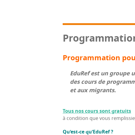
Pro­gram­ma­tio
Pro­gram­ma­tion pou
Edu­Ref est un groupe uni­
des cours de pro­gram­ma­
et aux migrants.
Tous nos cours sont gratuits
à condi­tion que vous rem­plis­sie
Qu’est-ce qu’E­du­Ref ?