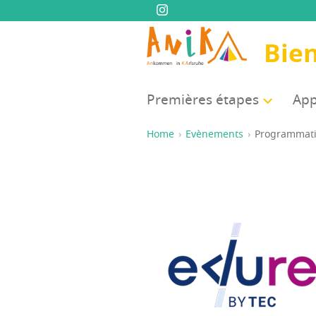
Bie
Pre­mières étapes
App
Home
Evènements
Pro­gram­ma­t