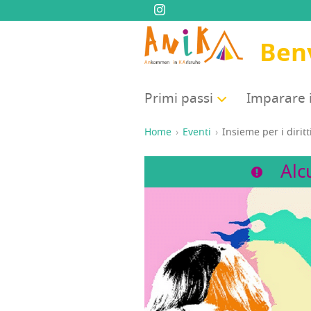
Ben
Pri­mi passi
Impa­ra­re 
Home
Eventi
Insie­me per i dirit­
Alc