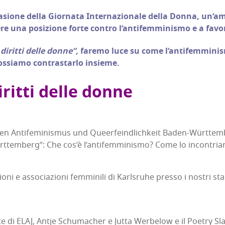
­sio­ne del­la Gior­na­ta Inter­na­zio­na­le del­la Don­na, un’am
re una posi­zio­ne for­te con­tro l’an­ti­fem­mi­ni­smo e a fa
dirit­ti del­le don­ne”,
fare­mo luce su come l’an­ti­fem­mi­ni­
­sia­mo con­tra­star­lo insieme.
rit­ti del­le donne
en Anti­fe­mi­ni­smus und Queer­feind­li­ch­keit Baden-Würt­tem­b
t­tem­berg”: Che cos’è l’an­ti­fem­mi­ni­smo? Come lo incon­tri
zio­ni e asso­cia­zio­ni fem­mi­ni­li di Karl­sru­he pres­so i nostri 
­te di ELAJ, Ant­je Schu­ma­cher e Jut­ta Wer­be­low e il Poe­try