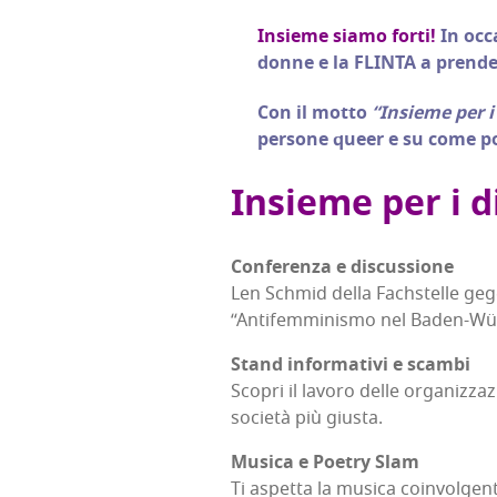
Insie­me sia­mo for­ti!
In occa
don­ne e la FLINTA a pren­de­
Con il mot­to
“Insie­me per i 
per­so­ne queer e su come pos
Insie­me per i di
Con­fe­ren­za e discussione
Len Sch­mid del­la Fach­stel­le geg
“Anti­fem­mi­ni­smo nel Baden-Wür
Stand infor­ma­ti­vi e scambi
Sco­pri il lavo­ro del­le orga­niz­za­
socie­tà più giusta.
Musi­ca e Poe­try Slam
Ti aspet­ta la musi­ca coin­vol­gen