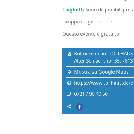
I bigliet­ti
Sono dispo­ni­bi­li pres
Gruppo target: donne
Questo evento è gratuito
Kul­tur­zen­trum TOLLHAUS
Alter Schla­ch­thof 35, 7613
Mostra su Google Maps
https://www.tollhaus.de/
0721 / 96 40 50