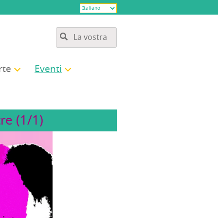
­te
Even­ti
re (1/1)