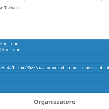
­so Tollhaus
 Karlsruhe
1 Karl­sru­he
de/data/termin/4528/zusammenstehen-fuer-frauenrechte.h
Organizzatore