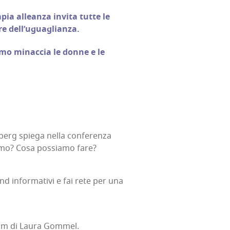
­pia allean­za invi­ta tut­te le
vo­re dell’uguaglianza.
smo minac­cia le don­ne e le
erg spie­ga nel­la con­fe­ren­za
a­mo? Cosa pos­sia­mo fare?
stand infor­ma­ti­vi e fai rete per una
 Slam di Lau­ra Gommel.