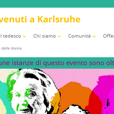
venuti a Karlsruhe
il tedesco
Chi sia­mo
Comu­ni­tà
Offer
ti del­le donne
une istanze di questo evento sono olt