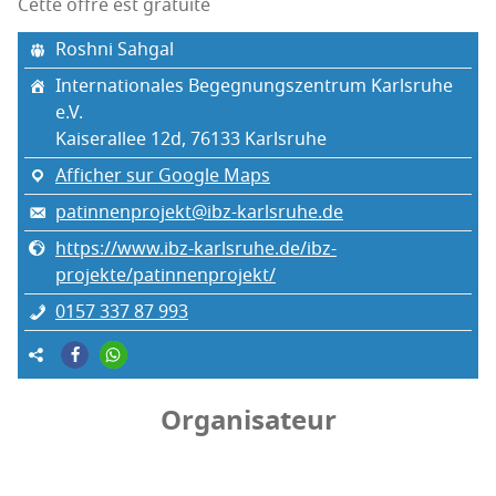
Cette offre est gratuite
Rosh­ni Sahgal
Inter­na­tio­nales Bege­gnung­szen­trum Karls­ruhe
e.V.
Kai­se­ral­lee 12d, 76133 Karls­ruhe
Afficher sur Google Maps
patinnenprojekt@ibz-karlsruhe.de
https://www.ibz-karlsruhe.de/ibz-
projekte/patinnenprojekt/
0157 337 87 993
Organisateur