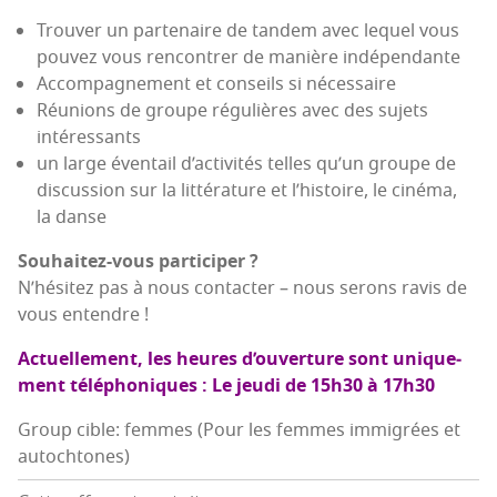
Trou­ver un par­te­naire de tan­dem avec lequel vous
pou­vez vous ren­con­trer de manière indépendante
Accom­pa­gne­ment et conseils si nécessaire
Réunions de groupe régu­lières avec des sujets
intéressants
un large éven­tail d’ac­ti­vi­tés telles qu’un groupe de
dis­cus­sion sur la lit­té­ra­ture et l’his­toire, le ciné­ma,
la danse
Sou­hai­tez-vous participer ?
N’hé­si­tez pas à nous contac­ter – nous serons ravis de
vous entendre !
Actuel­le­ment, les heures d’ou­ver­ture sont uni­que­
ment télé­pho­niques : Le jeu­di de 15h30 à 17h30
Group cible: femmes (Pour les femmes immigrées et
autochtones)