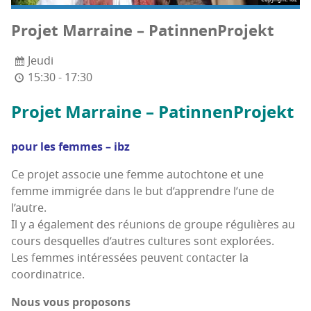
Pro­jet Mar­raine – PatinnenProjekt
Jeudi
15:30 - 17:30
Pro­jet Mar­raine – PatinnenProjekt
pour les femmes – ibz
Ce pro­jet asso­cie une femme autoch­tone et une
femme immi­grée dans le but d’ap­prendre l’une de
l’autre.
Il y a éga­le­ment des réunions de groupe régu­lières au
cours des­quelles d’autres cultures sont explorées.
Les femmes inté­res­sées peuvent contac­ter la
coordinatrice.
Nous vous proposons