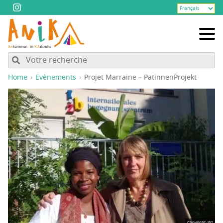
Home
Evènements
Pro­jet Mar­raine – PatinnenProjekt
Copyright: ibz