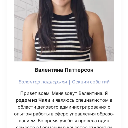
Вален­ти­на Паттерсон
Волон­тер под­держ­ки
| Сек­ция событий
При­вет всем! Меня зовут Вален­ти­на.
Я
родом из Чили
и явля­юсь спе­ци­а­ли­стом в
обла­сти дело­во­го адми­ни­стри­ро­ва­ния с
опы­том рабо­ты в сфе­ре управ­ле­ния обра­зо­
ва­ни­ем. Во вре­мя уче­бы я про­ве­ла один
семестр в Гер­ма­нии в каче­стве сту­дент­ки