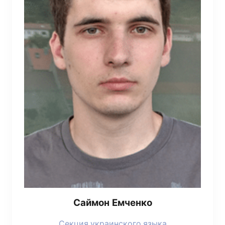
Сай­мон Емченко
Сек­ция укра­ин­ско­го языка