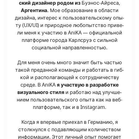
ский дизай­нер родом из
Буэнос-Айре­са,
Арген­ти­на.
Мое обра­зо­ва­ние в обла­сти
дизай­на, инте­рес к поль­зо­ва­тель­ско­му опы­
ту (UX/UI) и при­род­ное любо­пыт­ство при­ве­
ли меня к уча­стию в AniKA — офи­ци­аль­ной
плат­фор­ме горо­да Карлсруэ с силь­ной
соци­аль­ной направ­лен­но­стью.
Для меня очень мно­го зна­чит быть частью
такой пре­дан­ной коман­ды и рабо­тать в гиб­
кой и рас­по­ла­га­ю­щей к сотруд­ни­че­ству
сре­де. В AniKA
я участ­вую в раз­ра­бот­ке
визу­аль­но­го сти­ля
и рабо­таю над улуч­ше­
ни­ем поль­зо­ва­тель­ско­го опы­та как на веб-
плат­фор­ме, так и в Instagram.
Когда я впер­вые при­е­хал в Гер­ма­нию, я
столк­нул­ся с подав­ля­ю­щим коли­че­ством
инфор­ма­ции. Этот лич­ный опыт помо­га­ет