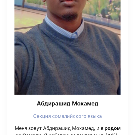
Абди­ра­шид Мохамед
Сек­ция сома­лий­ско­го языка
Меня зовут Абди­ра­шид Моха­мед, и
я родом