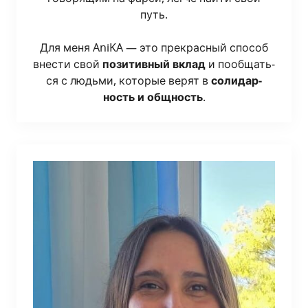
путь.
Для меня AniKA — это пре­крас­ный спо­соб
вне­сти свой
пози­тив­ный вклад
и пооб­щать­
ся с людь­ми, кото­рые верят в
соли­дар­
ность и общ­ность
.