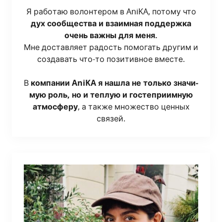
Я рабо­таю волон­те­ром в AniKA, пото­му что
дух сооб­ще­ства и вза­им­ная под­держ­ка
очень важ­ны для меня.
Мне достав­ля­ет радость помо­гать дру­гим и
созда­вать что-то пози­тив­ное вме­сте.
В
ком­па­нии AniKA я нашла не толь­ко зна­чи­
мую роль, но и теп­лую и госте­при­им­ную
атмо­сфе­ру
, а так­же мно­же­ство цен­ных
связей.