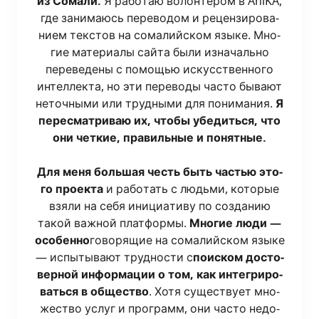
из Сома­ли.
Я рабо­таю волон­те­ром в AniKA,
где зани­ма­юсь пере­во­дом и рецен­зи­ро­ва­
ни­ем тек­стов на сома­лий­ском язы­ке. Мно­
гие мате­ри­а­лы сай­та были изна­чаль­но
пере­ве­де­ны с помо­щью искус­ствен­но­го
интел­лек­та, но эти пере­во­ды часто быва­ют
неточ­ны­ми или труд­ны­ми для пони­ма­ния.
Я
пере­смат­ри­ваю их, что­бы убе­дить­ся, что
они чет­кие, пра­виль­ные и понят­ные.
Для меня боль­шая честь быть частью это­
го про­ек­та
и рабо­тать с людь­ми, кото­рые
взя­ли на себя ини­ци­а­ти­ву по созда­нию
такой важ­ной плат­фор­мы.
Мно­гие люди —
осо­бен­но
гово­ря­щие на сома­лий­ском язы­ке
— испы­ты­ва­ют труд­но­сти с
поис­ком досто­
вер­ной инфор­ма­ции о том, как инте­гри­ро­
вать­ся в обще­ство
. Хотя суще­ству­ет мно­
же­ство услуг и про­грамм, они часто недо­