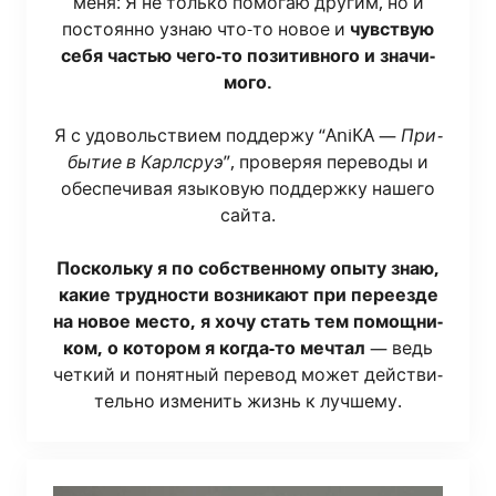
меня: Я не толь­ко помо­гаю дру­гим, но и
посто­ян­но узнаю что-то новое и
чув­ствую
себя частью чего-то пози­тив­но­го и зна­чи­
мо­го.
Я с удо­воль­стви­ем под­дер­жу “AniKA —
При­
бы­тие в Карлсруэ
”, про­ве­ряя пере­во­ды и
обес­пе­чи­вая язы­ко­вую под­держ­ку наше­го
сай­та.
Посколь­ку я по соб­ствен­но­му опы­ту знаю,
какие труд­но­сти воз­ни­ка­ют при пере­ез­де
на новое место, я хочу стать тем помощ­ни­
ком, о кото­ром я когда-то меч­тал
— ведь
чет­кий и понят­ный пере­вод может дей­стви­
тель­но изме­нить жизнь к лучшему.