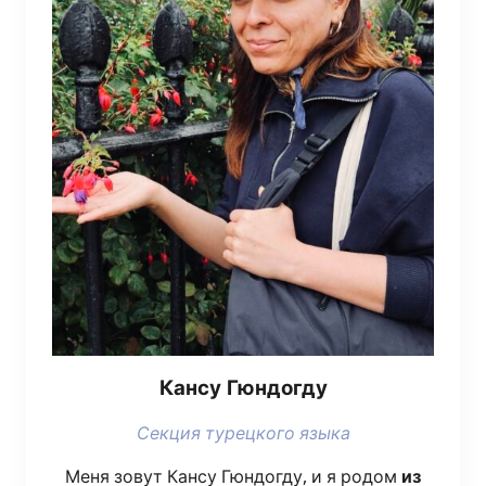
Кан­су Гюндогду
Сек­ция турец­ко­го языка
Меня зовут Кан­су Гюн­до­гду, и я родом
из