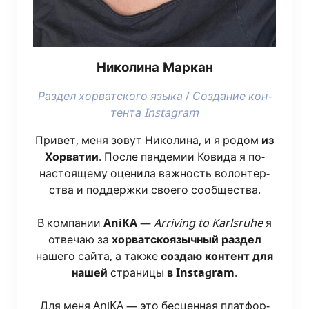
Нико­ли­на Маркан
Раз­дел хор­ват­ско­го язы­ка
/
Созда­ние кон­
тен­та Instagram
При­вет, меня зовут Нико­ли­на, и я родом
из
Хор­ва­тии
. После пан­де­мии Кови­да я по-
насто­я­ще­му оце­ни­ла важ­ность волон­тер­
ства и под­держ­ки сво­е­го сооб­ще­ства.
В ком­па­нии
AniKA
—
Arriving to Karlsruhe
я
отве­чаю за
хор­ват­ско­языч­ный раз­дел
наше­го сай­та, а так­же
создаю кон­тент для
нашей
стра­ни­цы
в Instagram
.
Для меня AniKA — это бес­цен­ная плат­фор­