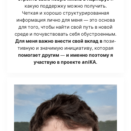
какую под­держ­ку мож­но полу­чить.
Чет­кая и хоро­шо струк­ту­ри­ро­ван­ная
инфор­ма­ция лич­но для меня — это осно­ва
для того, что­бы най­ти свой путь в новой
сре­де и почув­ство­вать себя обу­стро­ен­ным.
Для меня важ­но вне­сти свой вклад
в
пози­
тив­ную и зна­чи­мую ини­ци­а­ти­ву, кото­рая
помо­га­ет дру­гим
—
и имен­но поэто­му я
участ­вую в про­ек­те aniKA.