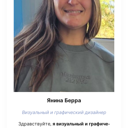
Яни­на Берра
Визу­аль­ный и гра­фи­че­ский дизайнер
Здрав­ствуй­те,
я визу­аль­ный и гра­фи­че­