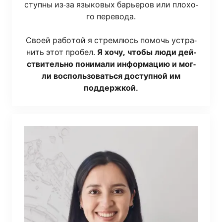
ступ­ны из-за язы­ко­вых барье­ров или пло­хо­
го пере­во­да.
Сво­ей рабо­той я стрем­люсь помочь устра­
нить этот про­бел.
Я хочу, что­бы люди дей­
стви­тель­но пони­ма­ли инфор­ма­цию и мог­
ли вос­поль­зо­вать­ся доступ­ной им
поддержкой.