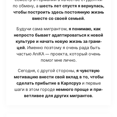
по обме­ну, а
шесть лет спу­стя я вер­ну­лась,
что­бы постро­ить здесь посто­ян­ную жизнь
вме­сте со сво­ей семьей.
Будучи сама мигран­том,
я пони­маю, как
непро­сто быва­ет адап­ти­ро­вать­ся к новой
куль­ту­ре и начать новую жизнь за гра­ни­
цей.
Имен­но поэто­му я очень рада быть
частью AniKA — про­ек­та, кото­рый очень
помог мне лично.
Сего­дня, с дру­гой сто­ро­ны,
я чув­ствую
моти­ва­цию вне­сти свой вклад в то, что­бы
сде­лать при­бы­тие в Карлсруэ
и пер­вые
шаги в этом горо­де
немно­го про­ще и при­
вет­ли­вее для дру­гих мигрантов.