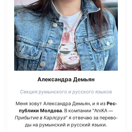
Алек­сандра Демьян
Сек­ция румын­ско­го и рус­ско­го языков
Меня зовут Алек­сандра Демьян, и я из
Рес­
пуб­ли­ки Мол­до­ва
. В ком­па­нии “AniKA —
При­бы­тие в Карлсруэ
” я отве­чаю за пере­во­
ды на румын­ский и рус­ский язы­ки.