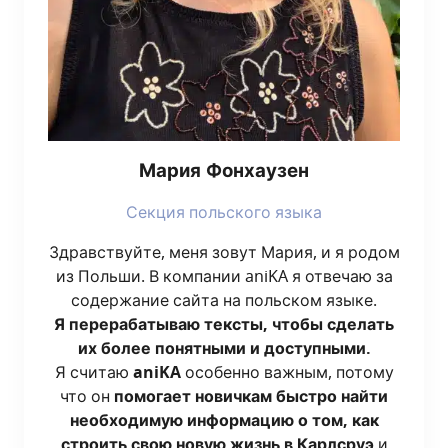
Мария Фон­ха­у­зен
Сек­ция поль­ско­го языка
Здрав­ствуй­те, меня зовут Мария, и я родом
из Поль­ши. В ком­па­нии aniKA я отве­чаю за
содер­жа­ние сай­та на поль­ском язы­ке.
Я пере­ра­ба­ты­ваю тек­сты, что­бы сде­лать
их более понят­ны­ми и доступ­ны­ми.
Я счи­таю
aniKA
осо­бен­но важ­ным, пото­му
что он
помо­га­ет нович­кам быст­ро най­ти
необ­хо­ди­мую инфор­ма­цию о том, как
стро­ить свою новую жизнь в Карлсруэ
и