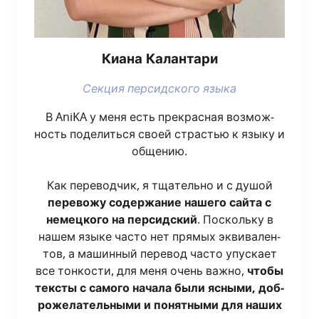
Киа­на Калантари
Сек­ция пер­сид­ско­го языка
В AniKA у меня есть пре­крас­ная воз­мож­
ность поде­лить­ся сво­ей стра­стью к язы­ку и
обще­нию.
Как пере­вод­чик, я тща­тель­но и с душой
пере­во­жу содер­жа­ние наше­го сай­та с
немец­ко­го на пер­сид­ский
. Посколь­ку в
нашем язы­ке часто нет пря­мых экви­ва­лен­
тов, а машин­ный пере­вод часто упус­ка­ет
все тон­ко­сти, для меня очень важ­но,
что­бы
тек­сты с само­го нача­ла были ясны­ми, доб­
ро­же­ла­тель­ны­ми и понят­ны­ми для наших