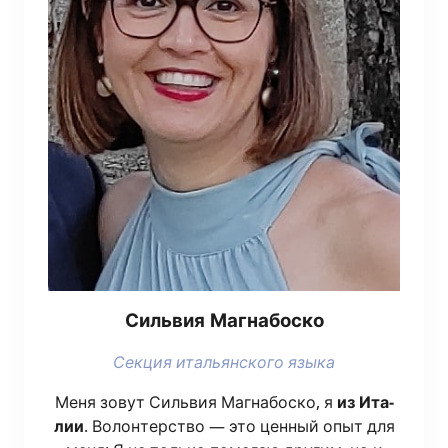
Силь­вия Магнабоско
Сек­ция ита­льян­ско­го языка
Меня зовут Силь­вия Маг­на­бо­ско, я
из Ита­
лии
. Волон­тер­ство — это цен­ный опыт для