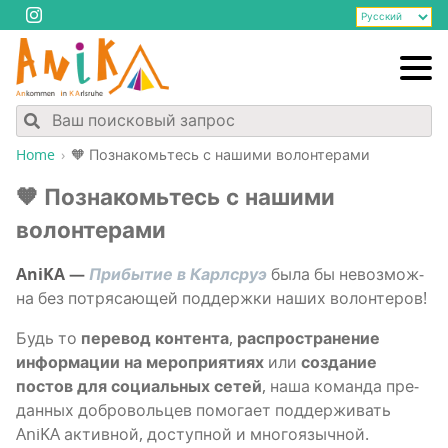
Home
🧡 Позна­комь­тесь с наши­ми волонтерами
🧡 Позна­комь­тесь с наши­ми
волонтерами
AniKA —
При­бы­тие в Карлсруэ
была бы невоз­мож­
на без потря­са­ю­щей под­держ­ки наших волонтеров!
Будь то
пере­вод кон­тен­та
,
рас­про­стра­не­ние
инфор­ма­ции на меро­при­я­ти­ях
или
созда­ние
постов для соци­аль­ных сетей
, наша коман­да пре­
дан­ных доб­ро­воль­цев помо­га­ет под­дер­жи­вать
AniKA актив­ной, доступ­ной и многоязычной.