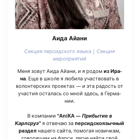
Аида Айа­ни
Сек­ция пер­сид­ско­го язы­ка
|
Сек­ция
мероприятий
Меня зовут Аида Айа­ни, и я родом
из Ира­
на
. Еще в шко­ле я люби­ла участ­во­вать в
волон­тер­ских про­ек­тах — и эта радость от
уча­стия оста­лась со мной здесь, в Гер­ма­
нии.
В ком­па­нии
“AniKA —
При­бы­тие в
Карлсруэ
”
я отве­чаю за
пер­сид­ско­языч­ный
раз­дел
наше­го сай­та, помо­гая нович­кам,
гово­ря­щим на фар­си, лег­че най­ти свой