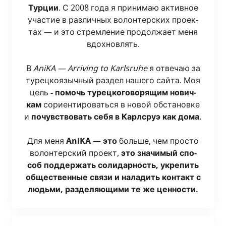
Тур­ции
. С 2008 года я при­ни­маю актив­ное
уча­стие в раз­лич­ных волон­тер­ских про­ек­
тах — и это стрем­ле­ние про­дол­жа­ет меня
вдох­нов­лять.
В
AniKA — Arriving to Karlsruhe
я отве­чаю за
турец­ко­языч­ный раз­дел наше­го сай­та. Моя
цель
- помочь турец­ко­го­во­ря­щим нович­
кам
сори­ен­ти­ро­вать­ся в новой обста­нов­ке
и
почув­ство­вать себя в Карлсруэ как дома.
Для меня
AniKA — это
боль­ше, чем про­сто
волон­тер­ский про­ект,
это зна­чи­мый спо­
соб под­дер­жать соли­дар­ность, укре­пить
обще­ствен­ные свя­зи и нала­дить кон­такт с
людь­ми, раз­де­ля­ю­щи­ми те же ценности.