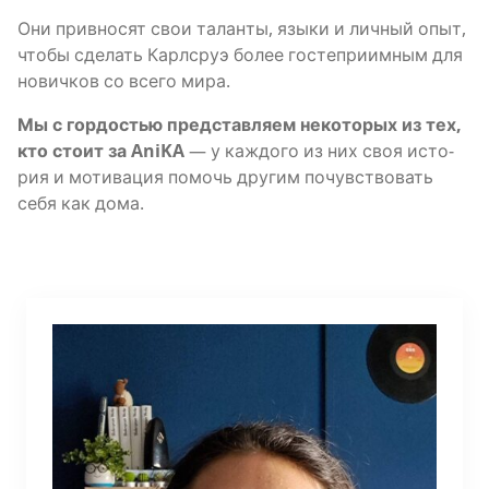
Они при­вно­сят свои талан­ты, язы­ки и лич­ный опыт,
что­бы сде­лать Карлсруэ более госте­при­им­ным для
нович­ков со все­го мира.
Мы с гор­до­стью пред­став­ля­ем неко­то­рых из тех,
кто сто­ит за AniKA
— у каж­до­го из них своя исто­
рия и моти­ва­ция помочь дру­гим почув­ство­вать
себя как дома.