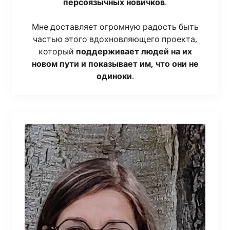
пер­со­языч­ных нович­ков
.
Мне достав­ля­ет огром­ную радость быть
частью это­го вдох­нов­ля­ю­ще­го про­ек­та,
кото­рый
под­дер­жи­ва­ет людей на их
новом пути и пока­зы­ва­ет им, что они не
оди­но­ки
.