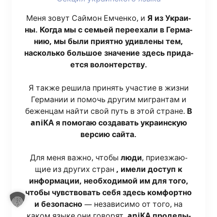
Меня зовут Сай­мон Емчен­ко, и
Я из Укра­и­
ны. Когда мы с семьей пере­еха­ли в Гер­ма­
нию, мы были при­ят­но удив­ле­ны тем,
насколь­ко боль­шое зна­че­ние здесь при­да­
ет­ся волон­тер­ству.
Я так­же реши­ла при­нять уча­стие в жиз­ни
Гер­ма­нии и помочь дру­гим мигран­там и
бежен­цам най­ти свой путь в этой стране.
В
aniKA я помо­гаю созда­вать укра­ин­скую
вер­сию сай­та.
Для меня важ­но, что­бы
люди
, при­ез­жа­ю­
щие из дру­гих стран
, име­ли доступ к
инфор­ма­ции, необ­хо­ди­мой им для того,
что­бы чув­ство­вать себя здесь ком­форт­но
и без­опас­но
— неза­ви­си­мо от того, на
каком язы­ке они гово­рят.
aniKA про­де­лы­