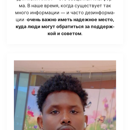
ма. В наше вре­мя, когда суще­ству­ет так
мно­го инфор­ма­ции — и часто дез­ин­фор­ма­
ции -
очень важ­но иметь надеж­ное место,
куда люди могут обра­тить­ся за под­держ­
кой и сове­том
.