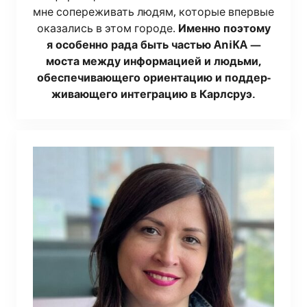
мне сопе­ре­жи­вать людям, кото­рые впер­вые
ока­за­лись в этом горо­де.
Имен­но поэто­му
я осо­бен­но рада быть частью AniKA —
моста меж­ду инфор­ма­ци­ей и людь­ми,
обес­пе­чи­ва­ю­ще­го ори­ен­та­цию и под­дер­
жи­ва­ю­ще­го инте­гра­цию в Карлсруэ.