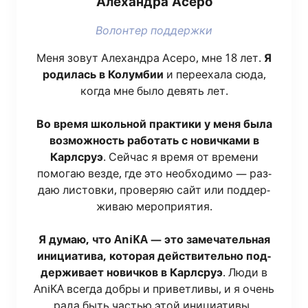
Але­ханд­ра Асеро
Волон­тер поддержки
Меня зовут Але­ханд­ра Асе­ро, мне 18 лет.
Я
роди­лась в Колум­бии
и пере­еха­ла сюда,
когда мне было девять лет.
Во вре­мя школь­ной прак­ти­ки у меня была
воз­мож­ность рабо­тать с нович­ка­ми в
Карлсруэ
. Сей­час я вре­мя от вре­ме­ни
помо­гаю вез­де, где это необ­хо­ди­мо — раз­
даю листов­ки, про­ве­ряю сайт или под­дер­
жи­ваю меро­при­я­тия.
Я думаю, что AniKA — это заме­ча­тель­ная
ини­ци­а­ти­ва, кото­рая дей­стви­тель­но под­
дер­жи­ва­ет нович­ков в Карлсруэ
. Люди в
AniKA все­гда доб­ры и при­вет­ли­вы, и я очень
рада быть частью этой инициативы.