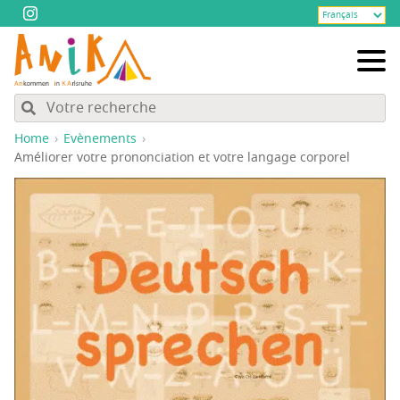
Home
Evènements
Amé­lio­rer votre pro­non­cia­tion et votre lan­gage corporel