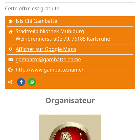
Cette offre est gratuite
Isis Chi Gambatté
Stadt­teil­bi­blio­thek Mühlburg
Wein­bren­ner­straße 79, 76185 Karls­ruhe
Afficher sur Google Maps
gambatte@gambatte.name
http://www.gambatte.name/
Organisateur