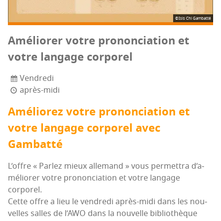
©Isis Chi Gambatté
Amé­lio­rer votre pro­non­cia­tion et
votre lan­gage corporel
Vendredi
après-midi
Amé­lio­rez votre pro­non­cia­tion et
votre lan­gage cor­po­rel avec
Gambatté
L’offre « Par­lez mieux alle­mand » vous per­met­tra d’a­
mé­lio­rer votre pro­non­cia­tion et votre lan­gage
corporel.
Cette offre a lieu le ven­dre­di après-midi dans les nou­
velles salles de l’A­WO dans la nou­velle biblio­thèque