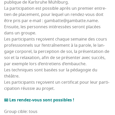
publique de Karls­ruhe Mühlburg.
La par­ti­ci­pa­tion est pos­sible après un pre­mier entre­
tien de pla­ce­ment, pour lequel un ren­dez-vous doit
être pris par e‑mail : gambatte@gambatte.name.
Ensuite, les per­sonnes inté­res­sées seront pla­cées
dans un groupe.
Les par­ti­ci­pants reçoivent chaque semaine des cours
pro­fes­sion­nels sur l’en­traî­ne­ment à la parole, le lan­
gage cor­po­rel, la per­cep­tion de soi, la pré­sen­ta­tion de
soi et la relaxa­tion, afin de se pré­sen­ter avec suc­cès,
par exemple lors d’en­tre­tiens d’embauche.
Les tech­niques sont basées sur la péda­go­gie du
théâtre.
Les par­ti­ci­pants reçoivent un cer­ti­fi­cat pour leur par­ti­
ci­pa­tion réus­sie au projet.
📧 Les ren­dez-vous sont possibles !
Group cible: tous