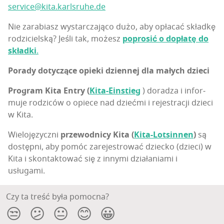
service@kita.karlsruhe.de
Nie zara­biasz wystar­cza­ją­co dużo, aby opła­cać skład­kę
rodzi­ciel­ską? Jeśli tak, możesz
popro­sić o dopła­tę do
skład­ki
.
Pora­dy doty­czą­ce opie­ki dzien­nej dla małych dzieci
Pro­gram Kita Entry (
Kita-Ein­stieg
) dora­dza i infor­
mu­je rodzi­ców o opie­ce nad dzieć­mi i reje­stra­cji dzie­ci
w Kita.
Wie­lo­ję­zycz­ni
prze­wod­ni­cy Kita (
Kita-Lot­sin­nen
)
są
dostęp­ni, aby pomóc zare­je­stro­wać dziec­ko (dzie­ci) w
Kita i skon­tak­to­wać się z inny­mi dzia­ła­nia­mi i
usługami.
Czy ta treść była pomocna?
😒
😕
😐
😊
😀