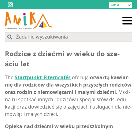
Rodzi­ce z dzieć­mi w wie­ku do sze­
ściu lat
The
Start­punkt-Eltern­ca­fés
ofe­ru­ją
otwar­tą kawiar­
nię dla rodzi­ców dla wszyst­kich przy­szłych rodzi­ców
oraz rodzin z nie­mow­lę­ta­mi i mały­mi dzieć­mi
. Moż­
na tu spo­tkać innych rodzi­ców i spe­cja­li­stów ds. edu­
ka­cji oraz dowie­dzieć się o zaję­ciach i usłu­gach dla nie­
mow­ląt i małych dzieci.
Opie­ka nad dzieć­mi w wie­ku przedszkolnym