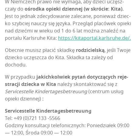
W Niem­czech pra­wo nie wyma­ga, aby dzie­ci uczęsz­
cza­ły do
ośrod­ka opie­ki dzien­nej (w skró­cie: Kita).
Jest to jed­nak zde­cy­do­wa­nie zale­ca­ne, ponie­waż dziec­
ko szyb­ciej nauczy się języ­ka. Prze­gląd pla­có­wek opie­ki
nad dzieć­mi w wie­ku od 1 do 6 lat moż­na zna­leźć na
por­ta­lu Karls­ru­he Kita:
https://kitaportal.karlsruhe.de/.
Obec­nie musisz pła­cić skład­kę
rodzi­ciel­ską
, jeśli Two­je
dziec­ko uczęsz­cza do Kita. Skład­ka ta zale­ży od
dochodu.
W przy­pad­ku
jakich­kol­wiek pytań doty­czą­cych reje­
stra­cji dziec­ka w Kita
nale­ży skon­tak­to­wać się z
Servi­ce­stel­le Kin­der­ta­ges­be­treu­ung
(cen­trum usług
opie­ki dzien­nej)
:
Servi­ce­stel­le Kin­der­ta­ges­be­treu­ung
Tel: +49 (0)721 133 ‑5566
Godzi­ny kon­sul­ta­cji tele­fo­nicz­nych: Ponie­dzia­łek 09:00
— 12:00, Śro­da 09:00 — 12:00