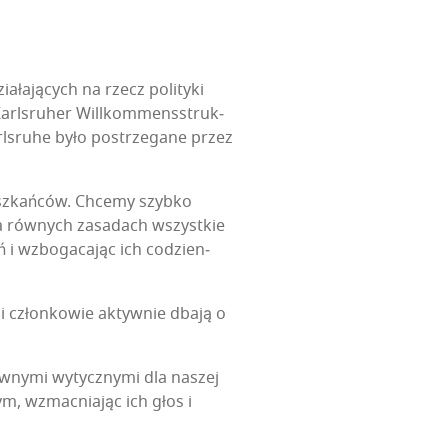
a­ła­ją­cych na rzecz poli­ty­ki
Karls­ru­her Wil­l­kom­mens­struk­
arls­ru­he było postrze­ga­ne przez
z­kań­ców. Chce­my szyb­ko
na rów­nych zasa­dach wszyst­kie
ń i wzbo­ga­ca­jąc ich codzien­
si człon­ko­wie aktyw­nie dba­ją o
łów­ny­mi wytycz­ny­mi dla naszej
ym, wzmac­nia­jąc ich głos i