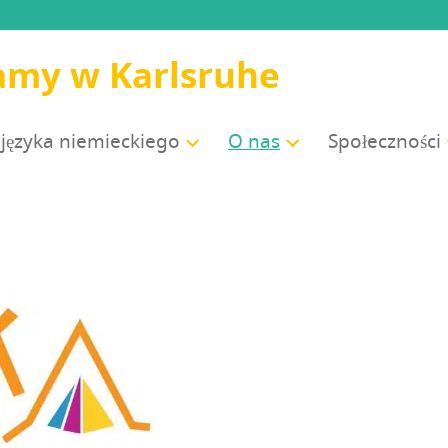
amy w Karlsruhe
języ­ka niemieckiego
O nas
Spo­łecz­no­ści