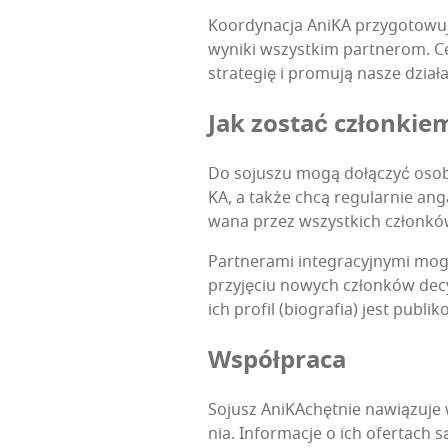
Koor­dy­na­cja Ani­KA przy­go­to­wu­
wyni­ki wszyst­kim part­ne­rom. Ce
stra­te­gię i pro­mu­ją nasze dział
Jak zostać członkie
Do soju­szu mogą dołą­czyć oso­by i 
KA, a tak­że chcą regu­lar­nie anga
wa­na przez wszyst­kich członkó
Part­ne­ra­mi inte­gra­cyj­ny­mi mog
przy­ję­ciu nowych człon­ków decy­d
ich pro­fil (bio­gra­fia) jest publi­
Współ­pra­ca
Sojusz Ani­KA­chęt­nie nawią­zu­je 
nia. Infor­ma­cje o ich ofer­tach s