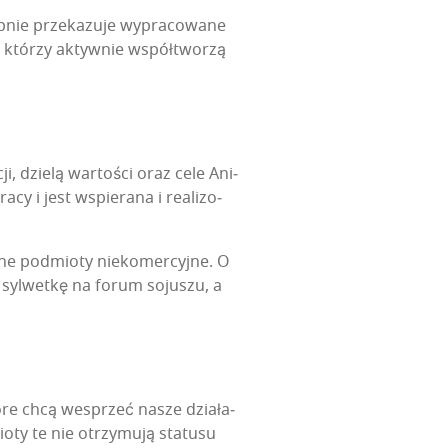
ęp­nie prze­ka­zu­je wypra­co­wa­ne
, któ­rzy aktyw­nie współ­two­rzą
ji, dzie­lą war­to­ści oraz cele Ani­
­cy i jest wspie­ra­na i reali­zo­
inne pod­mio­ty nie­ko­mer­cyj­ne. O
ą syl­wet­kę na forum soju­szu, a
tó­re chcą wes­przeć nasze dzia­ła­
o­ty te nie otrzy­mu­ją sta­tu­su