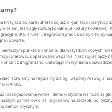
adamy?
rzy­jazd do Karls­ru­he) to sojusz orga­ni­za­cji i insty­tu­cji dzi
zym celem jest cią­gły roz­wój Lokal­nej Struk­tu­ry Powi­tal­nej (
­gra­cyj­nej (Karls­ru­her Inte­gra­tion­sp­fad). Dba­my o to, by K
j­ne i otwarte.
a pierw­szym punk­tem kon­tak­tu dla wszyst­kich nowych mies
­ma­cji i ofe­ro­wać dopa­so­wa­ne wspar­cie. Nasz sojusz łączy 
 kon­takt z imi­gran­ta­mi, uła­twia­jąc im wymia­nę doświad­cze
się sieć, sta­wia­my na regu­lar­ny dia­log i wspól­ny roz­wój, a na
mar­ki AniKA.
ość i zaan­ga­żo­wa­nie wol­ne i demo­kra­tycz­ne war­to­ści są g
­sy naszych part­ne­rów oraz imi­gran­tów na szcze­blu poli­tycz­n
życiu demokratycznym.