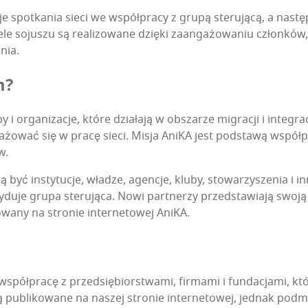
je spo­tka­nia sie­ci we współ­pra­cy z gru­pą ste­ru­ją­cą, a nast
le soju­szu są reali­zo­wa­ne dzię­ki zaan­ga­żo­wa­niu człon­ków
ania.
m?
orga­ni­za­cje, któ­re dzia­ła­ją w obsza­rze migra­cji i inte­gra­c
­żo­wać się w pra­cę sie­ci. Misja Ani­KA jest pod­sta­wą współ­pra
w.
ą być insty­tu­cje, wła­dze, agen­cje, klu­by, sto­wa­rzy­sze­nia i 
u­je gru­pa ste­ru­ją­ca. Nowi part­ne­rzy przed­sta­wia­ją swo­j
ko­wa­ny na stro­nie inter­ne­to­wej AniKA.
współ­pra­cę z przed­się­bior­stwa­mi, fir­ma­mi i fun­da­cja­mi, k
ą publi­ko­wa­ne na naszej stro­nie inter­ne­to­wej, jed­nak pod­mi