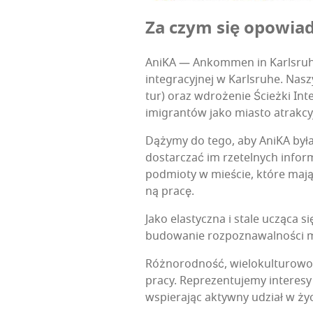
Za czym się opowi
Ani­KA — Ankom­men in Karls­ru­he (P
inte­gra­cyj­nej w Karls­ru­he. Nas
tur) oraz wdro­że­nie Ścież­ki Inte
imi­gran­tów jako mia­sto atrak­cy
Dąży­my do tego, aby Ani­KA był
dostar­czać im rze­tel­nych infor
pod­mio­ty w mie­ście, któ­re mają
ną pracę.
Jako ela­stycz­na i sta­le uczą­ca 
budo­wa­nie roz­po­zna­wal­no­ści 
Róż­no­rod­ność, wie­lo­kul­tu­ro­w
pra­cy. Repre­zen­tu­je­my inte­re
wspie­ra­jąc aktyw­ny udział w 