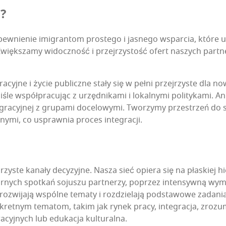
?
ie­nie imi­gran­tom pro­ste­go i jasne­go wspar­cia, któ­re uła­
ięk­sza­my widocz­ność i przej­rzy­stość ofert naszych part­ne
ra­cyj­ne i życie publicz­ne sta­ły się w peł­ni przej­rzy­ste dla 
i­śle współ­pra­cu­jąc z urzęd­ni­ka­mi i lokal­ny­mi poli­ty­ka­mi. 
e­gra­cyj­nej z gru­pa­mi doce­lo­wy­mi. Two­rzy­my prze­strzeń do
z­ny­mi, co uspraw­nia pro­ces integracji.
rzy­ste kana­ły decy­zyj­ne. Nasza sieć opie­ra się na pła­skiej hie
­lar­nych spo­tkań soju­szu part­ne­rzy, poprzez inten­syw­ną wymia
roz­wi­ja­ją wspól­ne tema­ty i roz­dzie­la­ją pod­sta­wo­we zada­
ret­nym tema­tom, takim jak rynek pra­cy, inte­gra­cja, zro­zu­mi
­cyj­nych lub edu­ka­cja kulturalna.