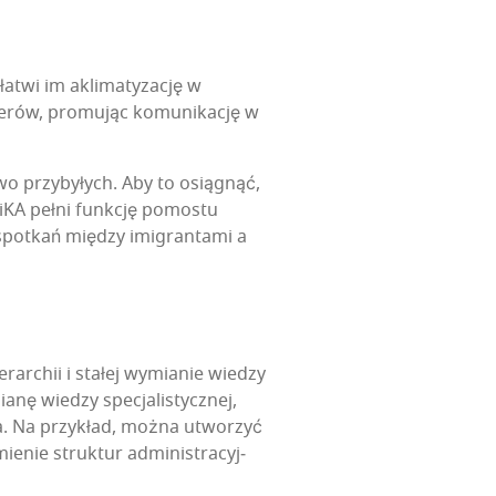
twi im akli­ma­ty­za­cję w
­rów, pro­mu­jąc komu­ni­ka­cję w
nowo przy­by­łych. Aby to osią­gnąć,
Ani­KA peł­ni funk­cję pomo­stu
 spo­tkań mię­dzy imi­gran­ta­mi a
­rar­chii i sta­łej wymia­nie wie­dzy
­nę wie­dzy spe­cja­li­stycz­nej,
nia. Na przy­kład, moż­na utwo­rzyć
e­nie struk­tur admi­ni­stra­cyj­