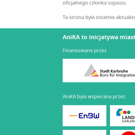
ofi­cjal­ne­go człon­ka sojuszu.
Ta strona była ostatnio aktuali
AniKA to inicjatywa mias
Finansowane przez
AniKA była wspierana przez