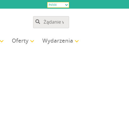
Ofer­ty
Wyda­rze­nia