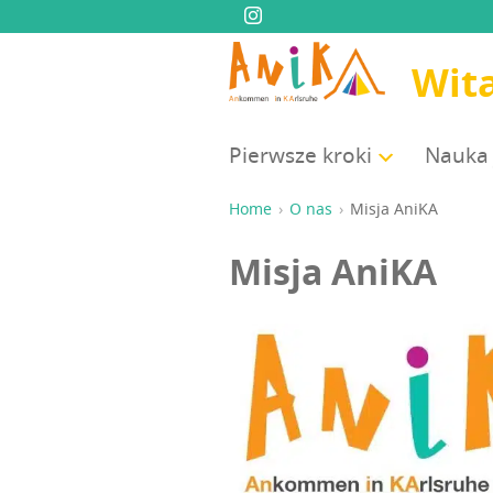
Wit
Pierw­sze kroki
Nauka 
Home
O nas
Misja Ani­KA
Misja Ani­KA