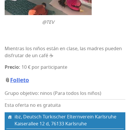
@TEV
Mien­tras los niños están en cla­se, las madres pue­den
dis­fru­tar de un café ☕
Pre­cio:
10 € por participante
📎
Folle­to
Grupo objetivo: ninos (Para todos los niños)
Esta oferta no es gratuita
ibz, Deu­tsch Tür­kis­cher Eltern­ve­rein Karlsruhe
Kai­se­ra­llee 12 d, 76133 Karls­ruhe