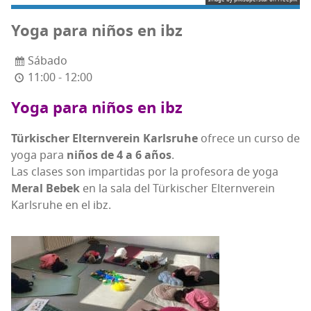
Yoga para niños en ibz
Sábado
11:00 - 12:00
Yoga para niños en ibz
Tür­kis­cher Eltern­ve­rein Karls­ruhe
ofre­ce un cur­so de
yoga para
niños de 4 a 6 años
.
Las cla­ses son impar­ti­das por la pro­fe­so­ra de yoga
Meral Bebek
en la sala del Tür­kis­cher Eltern­ve­rein
Karls­ruhe en el ibz.